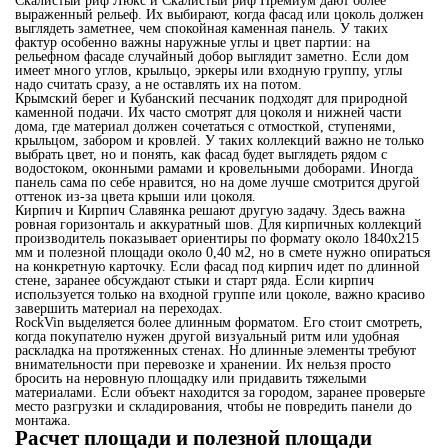
Скалистый риф Люкс и Скалистый риф Премиум дают более
выраженный рельеф. Их выбирают, когда фасад или цоколь должен
выглядеть заметнее, чем спокойная каменная панель. У таких
фактур особенно важны наружные углы и цвет партии: на
рельефном фасаде случайный добор выглядит заметно. Если дом
имеет много углов, крыльцо, эркеры или входную группу, углы
надо считать сразу, а не оставлять их на потом.
Крымский берег и Кубанский песчаник подходят для природной
каменной подачи. Их часто смотрят для цоколя и нижней части
дома, где материал должен сочетаться с отмосткой, ступенями,
крыльцом, забором и кровлей. У таких коллекций важно не только
выбрать цвет, но и понять, как фасад будет выглядеть рядом с
водостоком, оконными рамами и кровельными доборами. Иногда
панель сама по себе нравится, но на доме лучше смотрится другой
оттенок из-за цвета крыши или цоколя.
Кирпич и Кирпич Славянка решают другую задачу. Здесь важна
ровная горизонталь и аккуратный шов. Для кирпичных коллекций
производитель показывает ориентиры по формату около 1840x215
мм и полезной площади около 0,40 м2, но в смете нужно опираться
на конкретную карточку. Если фасад под кирпич идет по длинной
стене, заранее обсуждают стыки и старт ряда. Если кирпич
используется только на входной группе или цоколе, важно красиво
завершить материал на переходах.
RockVin выделяется более длинным форматом. Его стоит смотреть,
когда покупателю нужен другой визуальный ритм или удобная
раскладка на протяженных стенах. Но длинные элементы требуют
внимательности при перевозке и хранении. Их нельзя просто
бросить на неровную площадку или придавить тяжелыми
материалами. Если объект находится за городом, заранее проверьте
место разгрузки и складирования, чтобы не повредить панели до
монтажа.
Расчет площади и полезной площади