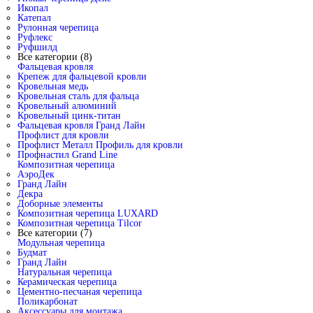
Икопал
Катепал
Рулонная черепица
Руфлекс
Руфшилд
Все категории (8)
Фальцевая кровля
Крепеж для фальцевой кровли
Кровельная медь
Кровельная сталь для фальца
Кровельный алюминий
Кровельный цинк-титан
Фальцевая кровля Гранд Лайн
Профлист для кровли
Профлист Металл Профиль для кровли
Профнастил Grand Line
Композитная черепица
АэроДек
Гранд Лайн
Декра
Доборные элементы
Композитная черепица LUXARD
Композитная черепица Tilcor
Все категории (7)
Модульная черепица
Будмат
Гранд Лайн
Натуральная черепица
Керамическая черепица
Цементно-песчаная черепица
Поликарбонат
Аксессуары для монтажа