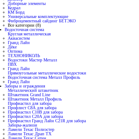
Доборные элементы
Кедрал
КМ Борд
Универсальные комплектующие
Фиброцементный сайдинг БЕТЭКО
Все категории (8)
Водосточная система
Круглая металлическая
Аквасистем
Гранд Лайн
Дёке
Оптима
ТЕХНОНИКОЛЬ
Водостоки Мастер Металл
ПВХ
Гранд Лайн
Прямоугольные металлические водостоки
Водосточная система Металл Профиль
Гранд Лайн
Заборы и ограждения
Металлический штакетник
Штакетник Grand Line
Штакетник Металл Профиль
Профнастил для забора
Профлист С8А для забора
Профнастил С10В для забора
Профнастил С20А для забора
Профнастил Гранд Лайн С21R для забора
Заборы-жалюзи
Ламели Техас Полиэстер
Ламели Техас Драп ТХ
Ламели Техас Сатин