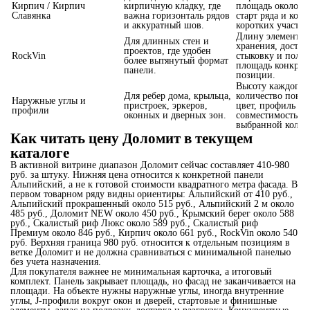
Кирпич / Кирпич
кирпичную кладку, где
площадь около 0,
Славянка
важна горизонталь рядов
старт ряда и коли
и аккуратный шов.
коротких участко
Длину элементов
Для длинных стен и
хранения, достав
проектов, где удобен
RockVin
стыковку и поле
более вытянутый формат
площадь конкрет
панели.
позиции.
Высоту каждого у
Для ребер дома, крыльца,
количество повор
Наружные углы и
пристроек, эркеров,
цвет, профиль и
профили
оконных и дверных зон.
совместимость с
выбранной колле
Как читать цену Доломит в текущем
каталоге
В активной витрине диапазон Доломит сейчас составляет 410-980
руб. за штуку. Нижняя цена относится к конкретной панели
Альпийский, а не к готовой стоимости квадратного метра фасада. В
первом товарном ряду видны ориентиры: Альпийский от 410 руб.,
Альпийский прокрашенный около 515 руб., Альпийский 2 м около
485 руб., Доломит NEW около 450 руб., Крымский берег около 588
руб., Скалистый риф Люкс около 589 руб., Скалистый риф
Премиум около 846 руб., Кирпич около 661 руб., RockVin около 540
руб. Верхняя граница 980 руб. относится к отдельным позициям в
ветке Доломит и не должна сравниваться с минимальной панелью
без учета назначения.
Для покупателя важнее не минимальная карточка, а итоговый
комплект. Панель закрывает площадь, но фасад не заканчивается на
площади. На объекте нужны наружные углы, иногда внутренние
углы, J-профили вокруг окон и дверей, стартовые и финишные