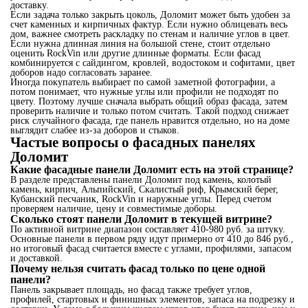
доставку.
Если задача только закрыть цоколь, Доломит может быть удобен за
счет каменных и кирпичных фактур. Если нужно облицевать весь
дом, важнее смотреть раскладку по стенам и наличие углов в цвет.
Если нужна длинная линия на большой стене, стоит отдельно
оценить RockVin или другие длинные форматы. Если фасад
комбинируется с сайдингом, кровлей, водостоком и софитами, цвет
доборов надо согласовать заранее.
Иногда покупатель выбирает по самой заметной фотографии, а
потом понимает, что нужные углы или профили не подходят по
цвету. Поэтому лучше сначала выбрать общий образ фасада, затем
проверить наличие и только потом считать. Такой подход снижает
риск случайного фасада, где панель нравится отдельно, но на доме
выглядит слабее из-за доборов и стыков.
Частые вопросы о фасадных панелях
Доломит
Какие фасадные панели Доломит есть на этой странице?
В разделе представлены панели Доломит под камень, колотый
камень, кирпич, Альпийский, Скалистый риф, Крымский берег,
Кубанский песчаник, RockVin и наружные углы. Перед счетом
проверяем наличие, цену и совместимые доборы.
Сколько стоят панели Доломит в текущей витрине?
По активной витрине диапазон составляет 410-980 руб. за штуку.
Основные панели в первом ряду идут примерно от 410 до 846 руб.,
но итоговый фасад считается вместе с углами, профилями, запасом
и доставкой.
Почему нельзя считать фасад только по цене одной
панели?
Панель закрывает площадь, но фасад также требует углов,
профилей, стартовых и финишных элементов, запаса на подрезку и