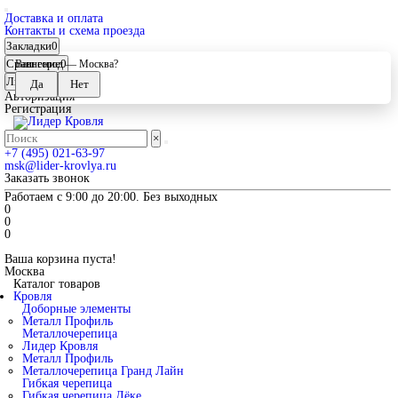
Доставка и оплата
Контакты и схема проезда
Закладки
0
Сравнение
0
Ваш город —
Москва
?
Личный кабинет
Авторизация
Регистрация
×
+7 (495) 021-63-97
msk@lider-krovlya.ru
Заказать звонок
Работаем с 9:00 до 20:00. Без выходных
0
0
0
Ваша корзина пуста!
Москва
Каталог товаров
Кровля
Доборные элементы
Металл Профиль
Металлочерепица
Лидер Кровля
Металл Профиль
Металлочерепица Гранд Лайн
Гибкая черепица
Гибкая черепица Дёке