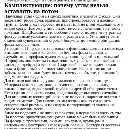
примерной площади и потом докупать углы отдельно.
Комплектующие: почему углы нельзя
оставлять на потом
Наружные углы - один из самых заметных элементов фасада. Они
закрывают ребра дома, крыльца, пристроек, эркеров и входной
группы. Если угол подобран не в цвет или не к той коллекции, это
видно сразу. Поэтому углы считают вместе с панелями, а не после
покупки. Для Доломита это особенно важно, потому что у разных
фактур разные угловые элементы и разная цена. Углы могут быть
отдельной существенной строкой бюджета, но именно они делают
фасад завершенным.
J-профили, H-профили, стартовые и финишные элементы не всегда
выглядят важными в каталоге, но без них фасад становится
случайным. J-профиль нужен вокруг окон, дверей и примыканий.
H-профиль помогает на стыках длинных участков, если выбранная
раскладка требует разделения. Стартовый элемент задает начало
ряда, а финишный закрывает завершение. Если эти позиции
забыть, монтажники будут искать замену на объекте, и внешний
вид может пострадать.
Для цоколя важно продумать нижнюю и верхнюю границу.
Материал может примыкать к отмостке, лестнице, крыльцу,
входной двери, водосточной трубе или другой облицовке стены.
Если граница не согласована, подрезка будет выглядеть случайно.
Для кирпичных коллекций важно не получить короткие остатки в
видимых местах. Для каменных коллекций важно сохранить
естественный рисунок и не создать повторяющийся участок на
самом заметном месте.
Запас на подрезку - не лишняя покупка, а нормальная часть сметы.
На простом прямоугольном цоколе запас может быть небольшим.
На фасаде с фронтонами, окнами, эркерами, крыльцом и
несколькими фактурами запас нужен больше. Повторная доставка