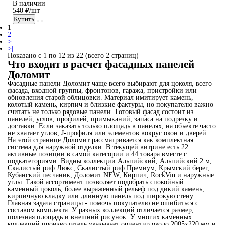
В наличии
540 ₽/шт
Купить
1
2
>
>|
Показано с 1 по 12 из 22 (всего 2 страниц)
Что входит в расчет фасадных панелей
Доломит
Фасадные панели Доломит чаще всего выбирают для цоколя, всего
фасада, входной группы, фронтонов, гаража, пристройки или
обновления старой облицовки. Материал имитирует камень,
колотый камень, кирпич и близкие фактуры, но покупателю важно
считать не только рядовые панели. Готовый фасад состоит из
панелей, углов, профилей, примыканий, запаса на подрезку и
доставки. Если заказать только площадь в панелях, на объекте часто
не хватает углов, J-профиля или элементов вокруг окон и дверей.
На этой странице Доломит рассматривается как комплектная
система для наружной отделки. В текущей витрине есть 22
активные позиции в самой категории и 44 товара вместе с
подкатегориями. Видны коллекции Альпийский, Альпийский 2 м,
Скалистый риф Люкс, Скалистый риф Премиум, Крымский берег,
Кубанский песчаник, Доломит NEW, Кирпич, RockVin и наружные
углы. Такой ассортимент позволяет подобрать спокойный
каменный цоколь, более выраженный рельеф под дикий камень,
кирпичную кладку или длинную панель под широкую стену.
Главная задача страницы - помочь покупателю не ошибиться с
составом комплекта. У разных коллекций отличается размер,
полезная площадь и внешний рисунок. У многих каменных
коллекций производитель указывает ориентир около 2005x220 мм и