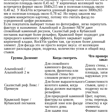
полезную площадь около 0,45 м2. У кирпичных коллекций часто
встречается формат около 1840x215 мм и полезная площадь около
0,40 м2. У RockVin встречается длинный формат около 3000x265
мм и полезная площадь около 0,78 м2. Но перед заказом мы
сверяем конкретную карточку, потому что считать фасад по
усредненной цифре рискованно.
Если покупатель выбирает только по фотографии, легко перепутать
фактуру и назначение. Альпийский и Доломит NEW дают
спокойный каменный рисунок, Скалистый риф и Кубанский
песчаник выглядят более рельефно, Крымский берег подходит для
природного каменного эффекта, Кирпич закрывает задачу
кирпичной кладки, RockVin удобен там, где нужен более длинный
элемент. Для фасада это не просто вопрос вкуса: от коллекции
зависит раскладка рядов, подрезка, количество углов и общий вид
стыков.
Что проверить
Группа Доломит
Когда смотреть
заказом
Для спокойного
Длину стены, вы
каменного фасада,
Альпийский /
цоколя, полезну
цоколя, фронтона или
Альпийский 2 м
площадь, запас и
большой стены без
наружных углов.
слишком резкого рисунка.
Для более выразительного
Совместимость уг
Скалистый риф Люкс /
колотого камня, когда
стыков, цену сер
Премиум
фасад должен выглядеть
подрезку на вид
рельефнее.
участках.
Для природной каменной
Цвет, партию, н
Крымский берег /
фактуры на цоколе,
углы, переходы н
Кубанский песчаник
входной зоне или фасаде
отмостку и кров
частного дома.
элементы.
Для задачи под
Формат панели, 