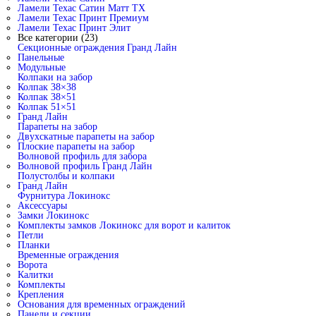
Ламели Техас Сатин Матт ТХ
Ламели Техас Принт Премиум
Ламели Техас Принт Элит
Все категории (23)
Секционные ограждения Гранд Лайн
Панельные
Модульные
Колпаки на забор
Колпак 38×38
Колпак 38×51
Колпак 51×51
Гранд Лайн
Парапеты на забор
Двухскатные парапеты на забор
Плоские парапеты на забор
Волновой профиль для забора
Волновой профиль Гранд Лайн
Полустолбы и колпаки
Гранд Лайн
Фурнитура Локинокс
Аксессуары
Замки Локинокс
Комплекты замков Локинокс для ворот и калиток
Петли
Планки
Временные ограждения
Ворота
Калитки
Комплекты
Крепления
Основания для временных ограждений
Панели и секции