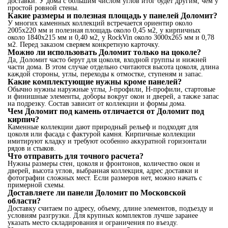
доставки. У дома с большим числом углов итог будет другим, чем у
простой ровной стены.
Какие размеры и полезная площадь у панелей Доломит?
У многих каменных коллекций встречается ориентир около
2005x220 мм и полезная площадь около 0,45 м2, у кирпичных
около 1840x215 мм и 0,40 м2, у RockVin около 3000x265 мм и 0,78
м2. Перед заказом сверяем конкретную карточку.
Можно ли использовать Доломит только на цоколе?
Да, Доломит часто берут для цоколя, входной группы и нижней
части дома. В этом случае отдельно считаются высота цоколя, длина
каждой стороны, углы, переходы к отмостке, ступеням и запас.
Какие комплектующие нужны кроме панелей?
Обычно нужны наружные углы, J-профили, H-профили, стартовые
и финишные элементы, доборы вокруг окон и дверей, а также запас
на подрезку. Состав зависит от коллекции и формы дома.
Чем Доломит под камень отличается от Доломит под
кирпич?
Каменные коллекции дают природный рельеф и подходят для
цоколя или фасада с фактурой камня. Кирпичные коллекции
имитируют кладку и требуют особенно аккуратной горизонтали
рядов и стыков.
Что отправить для точного расчета?
Нужны размеры стен, цоколя и фронтонов, количество окон и
дверей, высота углов, выбранная коллекция, адрес доставки и
фотографии сложных мест. Если размеров нет, можно начать с
примерной схемы.
Доставляете ли панели Доломит по Московской
области?
Доставку считаем по адресу, объему, длине элементов, подъезду и
условиям разгрузки. Для крупных комплектов лучше заранее
указать место складирования и ограничения по въезду.