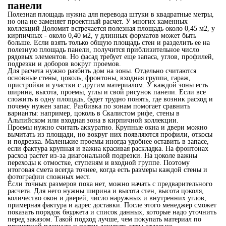
панели
Полезная площадь нужна для перевода штуки в квадратные метры,
но она не заменяет проектный расчет. У многих каменных
коллекций Доломит встречается полезная площадь около 0,45 м2, у
кирпичных - около 0,40 м2, у длинных форматов может быть
больше. Если взять только общую площадь стен и разделить ее на
полезную площадь панели, получится приблизительное число
рядовых элементов. Но фасад требует еще запаса, углов, профилей,
подрезки и доборов вокруг проемов.
Для расчета нужно разбить дом на зоны. Отдельно считаются
основные стены, цоколь, фронтоны, входная группа, гараж,
пристройки и участки с другим материалом. У каждой зоны есть
ширина, высота, проемы, углы и свой рисунок панели. Если все
сложить в одну площадь, будет трудно понять, где возник расход и
почему нужен запас. Разбивка по зонам помогает сравнить
варианты: например, цоколь в Скалистом рифе, стены в
Альпийском или входная зона в кирпичной коллекции.
Проемы нужно считать аккуратно. Крупные окна и двери можно
вычитать из площади, но вокруг них появляются профили, откосы
и подрезка. Маленькие проемы иногда удобнее оставить в запасе,
если фактура крупная и важна красивая раскладка. На фронтонах
расход растет из-за диагональной подрезки. На цоколе важны
переходы к отмостке, ступеням и входной группе. Поэтому
итоговая смета всегда точнее, когда есть размеры каждой стены и
фотографии сложных мест.
Если точных размеров пока нет, можно начать с предварительного
расчета. Для него нужны ширина и высота стен, высота цоколя,
количество окон и дверей, число наружных и внутренних углов,
примерная фактура и адрес доставки. После этого менеджер сможет
показать порядок бюджета и список данных, которые надо уточнить
перед заказом. Такой подход лучше, чем покупать материал по