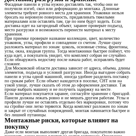
Фасадные панели и углы нужно доставлять так, чтобы они не
получили изгиб, скол или деформацию до монтажа. Длинные
элементы требуют ровного места для хранения. Упаковки нельзя
бросать на неровную поверхность, придавливать тяжелыми
материалами или оставлять там, где по ним будут ходить. Если
доставка идет на загородный объект, заранее проверьте подъезд,
место разгрузки и возможность перенести материал к месту
хранения.
При приемке проверьте название коллекции, цвет, количество
упаковок, углы, профили и совпадение со счетом. Лучше сразу
разложить материал по зонам: цоколь, основные стены, фронтоны,
углы, окна, входная группа. Тогда монтажники быстрее поймут, что
куда идет, а покупатель увидит, что комплект собран не случайно.
Если обнаружить недостачу после начала работ, исправлять будет
сложнее.
Для Московской области доставка зависит от адреса, объема, длины
элементов, подъезда и условий разгрузки. Иногда выгоднее собрать
панели и углы одной машиной, иногда удобнее разделить поставку
по срокам работ. Если объект находится в поселке, СНТ или на
узкой улице, лучше сказать об этом до оформления доставки. Так
проще выбрать машину и не получить задержку на месте.
Если материал покупается заранее, согласуйте хранение с бригадой.
Панели должны лежать ровно и не мешать другим работам. Углы и
профили лучше не оставлять отдельно без маркировки, потому что
на стройке они легко теряются. Когда комплект разложен по зонам
и закрыт от случайных повреждений, монтаж начинается быстрее и
без лишней путаницы.
Монтажные риски, которые влияют на
покупку
Даже если монтаж выполняет другая бригада, покупателю важно