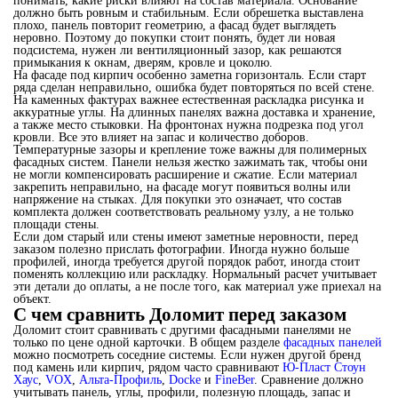
понимать, какие риски влияют на состав материала. Основание
должно быть ровным и стабильным. Если обрешетка выставлена
плохо, панель повторит геометрию, а фасад будет выглядеть
неровно. Поэтому до покупки стоит понять, будет ли новая
подсистема, нужен ли вентиляционный зазор, как решаются
примыкания к окнам, дверям, кровле и цоколю.
На фасаде под кирпич особенно заметна горизонталь. Если старт
ряда сделан неправильно, ошибка будет повторяться по всей стене.
На каменных фактурах важнее естественная раскладка рисунка и
аккуратные углы. На длинных панелях важна доставка и хранение,
а также место стыковки. На фронтонах нужна подрезка под угол
кровли. Все это влияет на запас и количество доборов.
Температурные зазоры и крепление тоже важны для полимерных
фасадных систем. Панели нельзя жестко зажимать так, чтобы они
не могли компенсировать расширение и сжатие. Если материал
закрепить неправильно, на фасаде могут появиться волны или
напряжение на стыках. Для покупки это означает, что состав
комплекта должен соответствовать реальному узлу, а не только
площади стены.
Если дом старый или стены имеют заметные неровности, перед
заказом полезно прислать фотографии. Иногда нужно больше
профилей, иногда требуется другой порядок работ, иногда стоит
поменять коллекцию или раскладку. Нормальный расчет учитывает
эти детали до оплаты, а не после того, как материал уже приехал на
объект.
С чем сравнить Доломит перед заказом
Доломит стоит сравнивать с другими фасадными панелями не
только по цене одной карточки. В общем разделе
фасадных панелей
можно посмотреть соседние системы. Если нужен другой бренд
под камень или кирпич, рядом часто сравнивают
Ю-Пласт Стоун
Хаус
,
VOX
,
Альта-Профиль
,
Docke
и
FineBer
. Сравнение должно
учитывать панель, углы, профили, полезную площадь, запас и