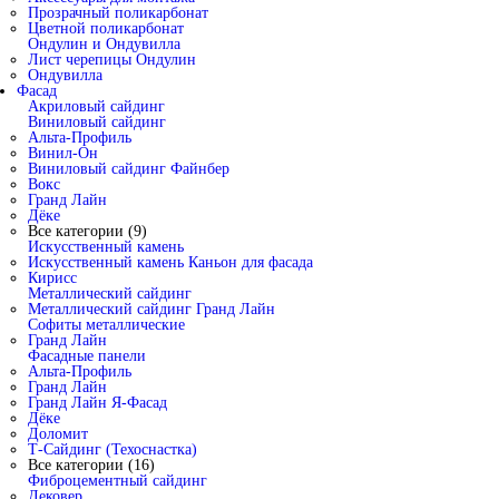
Прозрачный поликарбонат
Цветной поликарбонат
Ондулин и Ондувилла
Лист черепицы Ондулин
Ондувилла
Фасад
Акриловый сайдинг
Виниловый сайдинг
Альта-Профиль
Винил-Он
Виниловый сайдинг Файнбер
Вокс
Гранд Лайн
Дёке
Все категории (9)
Искусственный камень
Искусственный камень Каньон для фасада
Кирисс
Металлический сайдинг
Металлический сайдинг Гранд Лайн
Софиты металлические
Гранд Лайн
Фасадные панели
Альта-Профиль
Гранд Лайн
Гранд Лайн Я-Фасад
Дёке
Доломит
Т-Сайдинг (Техоснастка)
Все категории (16)
Фиброцементный сайдинг
Дековер