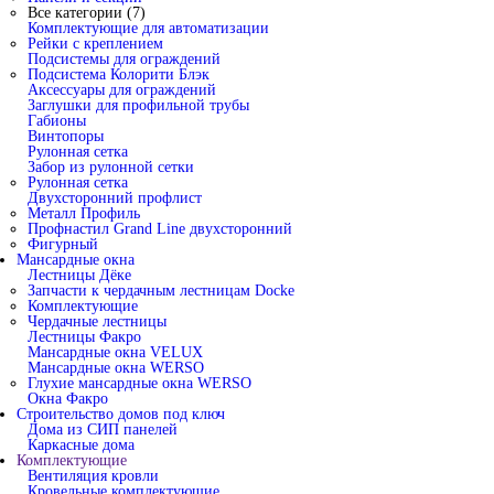
Все категории (7)
Комплектующие для автоматизации
Рейки с креплением
Подсистемы для ограждений
Подсистема Колорити Блэк
Аксессуары для ограждений
Заглушки для профильной трубы
Габионы
Винтопоры
Рулонная сетка
Забор из рулонной сетки
Рулонная сетка
Двухсторонний профлист
Металл Профиль
Профнастил Grand Line двухсторонний
Фигурный
Мансардные окна
Лестницы Дёке
Запчасти к чердачным лестницам Docke
Комплектующие
Чердачные лестницы
Лестницы Факро
Мансардные окна VELUX
Мансардные окна WERSO
Глухие мансардные окна WERSO
Окна Факро
Строительство домов под ключ
Дома из СИП панелей
Каркасные дома
Комплектующие
Вентиляция кровли
Кровельные комплектующие