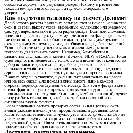
нескольких панелей или углов по Московской области часто
обходится дороже, чем разумный резерв. Поэтому в расчете мы
показываем, где запас оправдан, а где можно держать его
умеренным.
Как подготовить заявку на расчет Доломит
Для быстрого расчета пришлите размеры стен и цоколя, количество
окон и дверей, высоту углов, выбранную коллекцию или желаемую
фактуру, адрес доставки и фотографии фасада. Если дом сложный,
полезно нарисовать простую схему: где основной фасад, где цоколь,
где фронтоны, где пристройки и входная группа. Даже рукописная
схема с размерами лучше, чем одна общая площадь без пояснений.
Если выбираете между несколькими коллекциями, можно
попросить два варианта сметы. Например, Альпийский и
Скалистый риф, кирпич и камень, Доломит NEW и RockVin. Тогда
будет видно, как меняется не только цена панелей, но и количество
доборов, запас и доставка. Иногда более дорогая панель
оказывается удобнее на конкретной геометрии. Иногда недорогая
серия выгодна, если к ней есть нужные углы и простая раскладка.
В заявке отдельно укажите, нужен ли материал только на цоколь
или на весь фасад. Для цоколя важны высота, длина каждой
стороны, переходы на ступени и отмостку. Для всего фасада важны
стены, фронтоны, углы и проемы. Для входной группы важны
видимые стыки и цвет углов. Если фасад комбинированный, лучше
сразу разбить его на зоны, чтобы смета была понятной и не
смешивала разные фактуры.
После получения расчета проверьте состав. В нем должны быть
видны рядовые панели, углы, профили, запас и доставка. Если
какая-то позиция непонятна, лучше уточнить ее до оплаты. Это не
усложнение покупки, а защита от остановки работ из-за одной
недостающей детали. Покупатель должен понимать, что именно
приедет на объект и для какого узла это используется.
Доставка, разгрузка и хранение