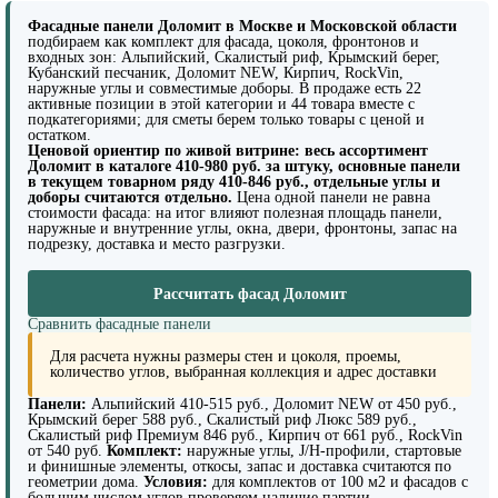
Фасадные панели Доломит в Москве и Московской области
подбираем как комплект для фасада, цоколя, фронтонов и
входных зон: Альпийский, Скалистый риф, Крымский берег,
Кубанский песчаник, Доломит NEW, Кирпич, RockVin,
наружные углы и совместимые доборы. В продаже есть 22
активные позиции в этой категории и 44 товара вместе с
подкатегориями; для сметы берем только товары с ценой и
остатком.
Ценовой ориентир по живой витрине: весь ассортимент
Доломит в каталоге 410-980 руб. за штуку, основные панели
в текущем товарном ряду 410-846 руб., отдельные углы и
доборы считаются отдельно.
Цена одной панели не равна
стоимости фасада: на итог влияют полезная площадь панели,
наружные и внутренние углы, окна, двери, фронтоны, запас на
подрезку, доставка и место разгрузки.
Рассчитать фасад Доломит
Сравнить фасадные панели
Для расчета нужны размеры стен и цоколя, проемы,
количество углов, выбранная коллекция и адрес доставки
Панели:
Альпийский 410-515 руб., Доломит NEW от 450 руб.,
Крымский берег 588 руб., Скалистый риф Люкс 589 руб.,
Скалистый риф Премиум 846 руб., Кирпич от 661 руб., RockVin
от 540 руб.
Комплект:
наружные углы, J/H-профили, стартовые
и финишные элементы, откосы, запас и доставка считаются по
геометрии дома.
Условия:
для комплектов от 100 м2 и фасадов с
большим числом углов проверяем наличие партии,