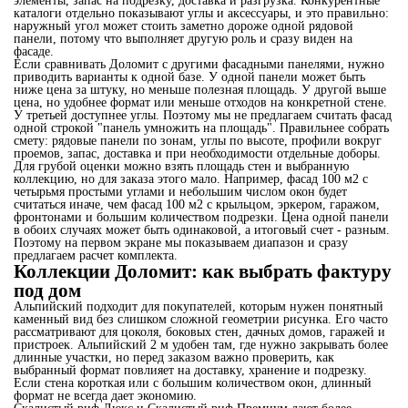
элементы, запас на подрезку, доставка и разгрузка. Конкурентные
каталоги отдельно показывают углы и аксессуары, и это правильно:
наружный угол может стоить заметно дороже одной рядовой
панели, потому что выполняет другую роль и сразу виден на
фасаде.
Если сравнивать Доломит с другими фасадными панелями, нужно
приводить варианты к одной базе. У одной панели может быть
ниже цена за штуку, но меньше полезная площадь. У другой выше
цена, но удобнее формат или меньше отходов на конкретной стене.
У третьей доступнее углы. Поэтому мы не предлагаем считать фасад
одной строкой "панель умножить на площадь". Правильнее собрать
смету: рядовые панели по зонам, углы по высоте, профили вокруг
проемов, запас, доставка и при необходимости отдельные доборы.
Для грубой оценки можно взять площадь стен и выбранную
коллекцию, но для заказа этого мало. Например, фасад 100 м2 с
четырьмя простыми углами и небольшим числом окон будет
считаться иначе, чем фасад 100 м2 с крыльцом, эркером, гаражом,
фронтонами и большим количеством подрезки. Цена одной панели
в обоих случаях может быть одинаковой, а итоговый счет - разным.
Поэтому на первом экране мы показываем диапазон и сразу
предлагаем расчет комплекта.
Коллекции Доломит: как выбрать фактуру
под дом
Альпийский подходит для покупателей, которым нужен понятный
каменный вид без слишком сложной геометрии рисунка. Его часто
рассматривают для цоколя, боковых стен, дачных домов, гаражей и
пристроек. Альпийский 2 м удобен там, где нужно закрывать более
длинные участки, но перед заказом важно проверить, как
выбранный формат повлияет на доставку, хранение и подрезку.
Если стена короткая или с большим количеством окон, длинный
формат не всегда дает экономию.