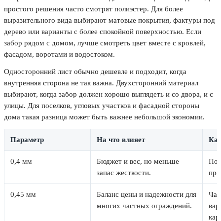
простого решения часто смотрят полиэстер. Для более
выразительного вида выбирают матовые покрытия, фактуры под
дерево или варианты с более спокойной поверхностью. Если
забор рядом с домом, лучше смотреть цвет вместе с кровлей,
фасадом, воротами и водостоком.
Односторонний лист обычно дешевле и подходит, когда
внутренняя сторона не так важна. Двухсторонний материал
выбирают, когда забор должен хорошо выглядеть и со двора, и с
улицы. Для поселков, угловых участков и фасадной стороны
дома такая разница может быть важнее небольшой экономии.
Параметр
На что влияет
Как
0,4 мм
Бюджет и вес, но меньше
Под
запас жесткости.
про
0,45 мм
Баланс цены и надежности для
Час
многих частных ограждений.
вар
кар