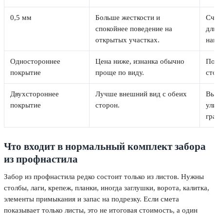
0,5 мм
Больше жесткости и
Счи
спокойнее поведение на
дли
открытых участках.
наг
Одностороннее
Цена ниже, изнанка обычно
Под
покрытие
проще по виду.
сто
Двухстороннее
Лучше внешний вид с обеих
Выб
покрытие
сторон.
ули
гра
Что входит в нормальный комплект забора
из профнастила
Забор из профнастила редко состоит только из листов. Нужны
столбы, лаги, крепеж, планки, иногда заглушки, ворота, калитка,
элементы примыкания и запас на подрезку. Если смета
показывает только листы, это не итоговая стоимость, а один