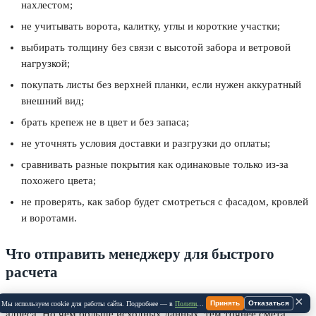
нахлестом;
не учитывать ворота, калитку, углы и короткие участки;
выбирать толщину без связи с высотой забора и ветровой
нагрузкой;
покупать листы без верхней планки, если нужен аккуратный
внешний вид;
брать крепеж не в цвет и без запаса;
не уточнять условия доставки и разгрузки до оплаты;
сравнивать разные покрытия как одинаковые только из-за
похожего цвета;
не проверять, как забор будет смотреться с фасадом, кровлей
и воротами.
Что отправить менеджеру для быстрого
расчета
Для первичного расчета достаточно периметра, высоты и
×
Принять
Отказаться
Мы используем cookie для работы сайта. Подробнее — в
Политике Cookie
.
адреса. Но чем больше исходных данных, тем точнее смета.