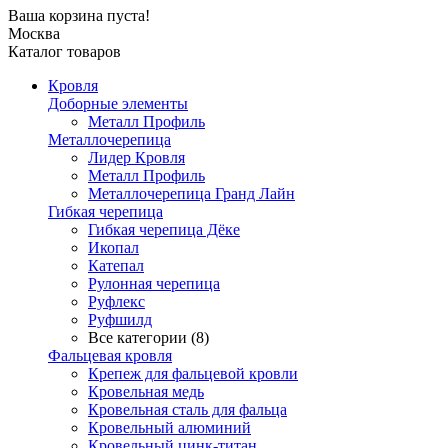
Ваша корзина пуста!
Москва
Каталог товаров
Кровля
Доборные элементы
Металл Профиль
Металлочерепица
Лидер Кровля
Металл Профиль
Металлочерепица Гранд Лайн
Гибкая черепица
Гибкая черепица Дёке
Икопал
Катепал
Рулонная черепица
Руфлекс
Руфшилд
Все категории (8)
Фальцевая кровля
Крепеж для фальцевой кровли
Кровельная медь
Кровельная сталь для фальца
Кровельный алюминий
Кровельный цинк-титан