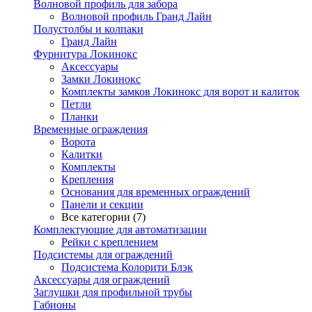
Волновой профиль для забора
Волновой профиль Гранд Лайн
Полустолбы и колпаки
Гранд Лайн
Фурнитура Локинокс
Аксессуары
Замки Локинокс
Комплекты замков Локинокс для ворот и калиток
Петли
Планки
Временные ограждения
Ворота
Калитки
Комплекты
Крепления
Основания для временных ограждений
Панели и секции
Все категории (7)
Комплектующие для автоматизации
Рейки с креплением
Подсистемы для ограждений
Подсистема Колорити Блэк
Аксессуары для ограждений
Заглушки для профильной трубы
Габионы