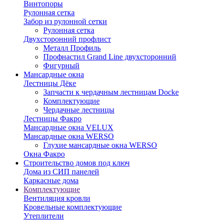
Винтопоры
Рулонная сетка
Забор из рулонной сетки
Рулонная сетка
Двухсторонний профлист
Металл Профиль
Профнастил Grand Line двухсторонний
Фигурный
Мансардные окна
Лестницы Дёке
Запчасти к чердачным лестницам Docke
Комплектующие
Чердачные лестницы
Лестницы Факро
Мансардные окна VELUX
Мансардные окна WERSO
Глухие мансардные окна WERSO
Окна Факро
Строительство домов под ключ
Дома из СИП панелей
Каркасные дома
Комплектующие
Вентиляция кровли
Кровельные комплектующие
Утеплители