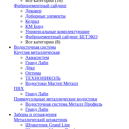
Все категории (16)
Фиброцементный сайдинг
Дековер
Доборные элементы
Кедрал
КМ Борд
Универсальные комплектующие
Фиброцементный сайдинг БЕТЭКО
Все категории (8)
Водосточная система
Круглая металлическая
Аквасистем
Гранд Лайн
Дёке
Оптима
ТЕХНОНИКОЛЬ
Водостоки Мастер Металл
ПВХ
Гранд Лайн
Прямоугольные металлические водостоки
Водосточная система Металл Профиль
Гранд Лайн
Заборы и ограждения
Металлический штакетник
Штакетник Grand Line