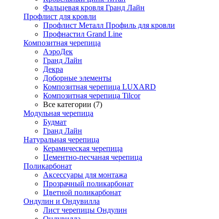
Фальцевая кровля Гранд Лайн
Профлист для кровли
Профлист Металл Профиль для кровли
Профнастил Grand Line
Композитная черепица
АэроДек
Гранд Лайн
Декра
Доборные элементы
Композитная черепица LUXARD
Композитная черепица Tilcor
Все категории (7)
Модульная черепица
Будмат
Гранд Лайн
Натуральная черепица
Керамическая черепица
Цементно-песчаная черепица
Поликарбонат
Аксессуары для монтажа
Прозрачный поликарбонат
Цветной поликарбонат
Ондулин и Ондувилла
Лист черепицы Ондулин
Ондувилла