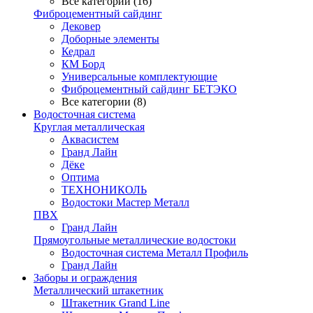
Все категории (16)
Фиброцементный сайдинг
Дековер
Доборные элементы
Кедрал
КМ Борд
Универсальные комплектующие
Фиброцементный сайдинг БЕТЭКО
Все категории (8)
Водосточная система
Круглая металлическая
Аквасистем
Гранд Лайн
Дёке
Оптима
ТЕХНОНИКОЛЬ
Водостоки Мастер Металл
ПВХ
Гранд Лайн
Прямоугольные металлические водостоки
Водосточная система Металл Профиль
Гранд Лайн
Заборы и ограждения
Металлический штакетник
Штакетник Grand Line