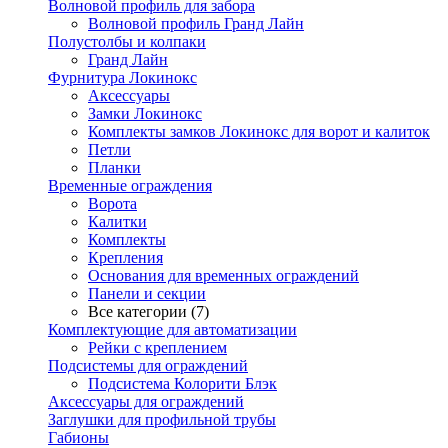
Волновой профиль для забора
Волновой профиль Гранд Лайн
Полустолбы и колпаки
Гранд Лайн
Фурнитура Локинокс
Аксессуары
Замки Локинокс
Комплекты замков Локинокс для ворот и калиток
Петли
Планки
Временные ограждения
Ворота
Калитки
Комплекты
Крепления
Основания для временных ограждений
Панели и секции
Все категории (7)
Комплектующие для автоматизации
Рейки с креплением
Подсистемы для ограждений
Подсистема Колорити Блэк
Аксессуары для ограждений
Заглушки для профильной трубы
Габионы