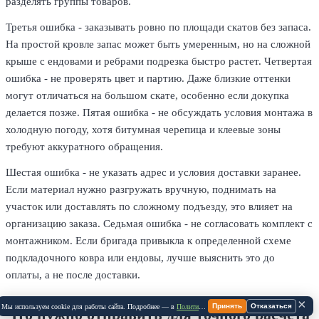
разделять группы товаров.
Третья ошибка - заказывать ровно по площади скатов без запаса.
На простой кровле запас может быть умеренным, но на сложной
крыше с ендовами и ребрами подрезка быстро растет. Четвертая
ошибка - не проверять цвет и партию. Даже близкие оттенки
могут отличаться на большом скате, особенно если докупка
делается позже. Пятая ошибка - не обсуждать условия монтажа в
холодную погоду, хотя битумная черепица и клеевые зоны
требуют аккуратного обращения.
Шестая ошибка - не указать адрес и условия доставки заранее.
Если материал нужно разгружать вручную, поднимать на
участок или доставлять по сложному подъезду, это влияет на
организацию заказа. Седьмая ошибка - не согласовать комплект с
монтажником. Если бригада привыкла к определенной схеме
подкладочного ковра или ендовы, лучше выяснить это до
оплаты, а не после доставки.
×
Принять
Отказаться
Мы используем cookie для работы сайта. Подробнее — в
Политике Cookie
.
Что нужно отправить для точного расчета