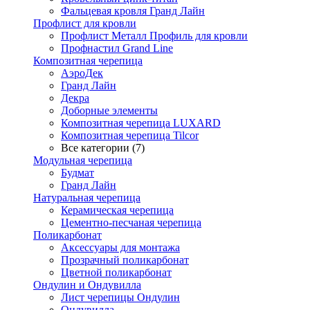
Фальцевая кровля Гранд Лайн
Профлист для кровли
Профлист Металл Профиль для кровли
Профнастил Grand Line
Композитная черепица
АэроДек
Гранд Лайн
Декра
Доборные элементы
Композитная черепица LUXARD
Композитная черепица Tilcor
Все категории (7)
Модульная черепица
Будмат
Гранд Лайн
Натуральная черепица
Керамическая черепица
Цементно-песчаная черепица
Поликарбонат
Аксессуары для монтажа
Прозрачный поликарбонат
Цветной поликарбонат
Ондулин и Ондувилла
Лист черепицы Ондулин
Ондувилла