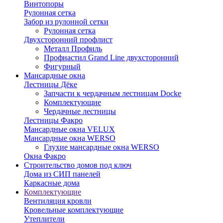
Винтопоры
Рулонная сетка
Забор из рулонной сетки
Рулонная сетка
Двухсторонний профлист
Металл Профиль
Профнастил Grand Line двухсторонний
Фигурный
Мансардные окна
Лестницы Дёке
Запчасти к чердачным лестницам Docke
Комплектующие
Чердачные лестницы
Лестницы Факро
Мансардные окна VELUX
Мансардные окна WERSO
Глухие мансардные окна WERSO
Окна Факро
Строительство домов под ключ
Дома из СИП панелей
Каркасные дома
Комплектующие
Вентиляция кровли
Кровельные комплектующие
Утеплители