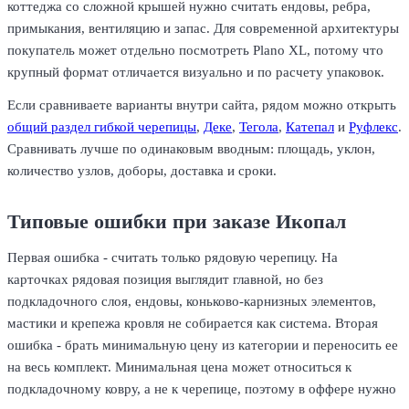
коттеджа со сложной крышей нужно считать ендовы, ребра,
примыкания, вентиляцию и запас. Для современной архитектуры
покупатель может отдельно посмотреть Plano XL, потому что
крупный формат отличается визуально и по расчету упаковок.
Если сравниваете варианты внутри сайта, рядом можно открыть
общий раздел гибкой черепицы
,
Деке
,
Тегола
,
Катепал
и
Руфлекс
.
Сравнивать лучше по одинаковым вводным: площадь, уклон,
количество узлов, доборы, доставка и сроки.
Типовые ошибки при заказе Икопал
Первая ошибка - считать только рядовую черепицу. На
карточках рядовая позиция выглядит главной, но без
подкладочного слоя, ендовы, коньково-карнизных элементов,
мастики и крепежа кровля не собирается как система. Вторая
ошибка - брать минимальную цену из категории и переносить ее
на весь комплект. Минимальная цена может относиться к
подкладочному ковру, а не к черепице, поэтому в оффере нужно