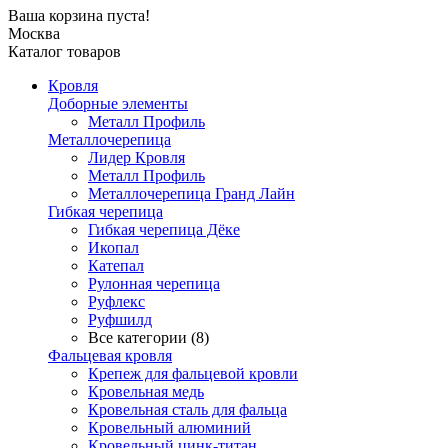
Ваша корзина пуста!
Москва
Каталог товаров
Кровля
Доборные элементы
Металл Профиль
Металлочерепица
Лидер Кровля
Металл Профиль
Металлочерепица Гранд Лайн
Гибкая черепица
Гибкая черепица Дёке
Икопал
Катепал
Рулонная черепица
Руфлекс
Руфшилд
Все категории (8)
Фальцевая кровля
Крепеж для фальцевой кровли
Кровельная медь
Кровельная сталь для фальца
Кровельный алюминий
Кровельный цинк-титан