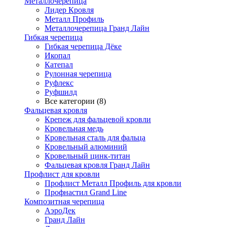
Металлочерепица
Лидер Кровля
Металл Профиль
Металлочерепица Гранд Лайн
Гибкая черепица
Гибкая черепица Дёке
Икопал
Катепал
Рулонная черепица
Руфлекс
Руфшилд
Все категории (8)
Фальцевая кровля
Крепеж для фальцевой кровли
Кровельная медь
Кровельная сталь для фальца
Кровельный алюминий
Кровельный цинк-титан
Фальцевая кровля Гранд Лайн
Профлист для кровли
Профлист Металл Профиль для кровли
Профнастил Grand Line
Композитная черепица
АэроДек
Гранд Лайн