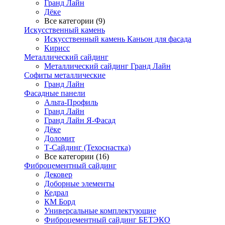
Гранд Лайн
Дёке
Все категории (9)
Искусственный камень
Искусственный камень Каньон для фасада
Кирисс
Металлический сайдинг
Металлический сайдинг Гранд Лайн
Софиты металлические
Гранд Лайн
Фасадные панели
Альта-Профиль
Гранд Лайн
Гранд Лайн Я-Фасад
Дёке
Доломит
Т-Сайдинг (Техоснастка)
Все категории (16)
Фиброцементный сайдинг
Дековер
Доборные элементы
Кедрал
КМ Борд
Универсальные комплектующие
Фиброцементный сайдинг БЕТЭКО