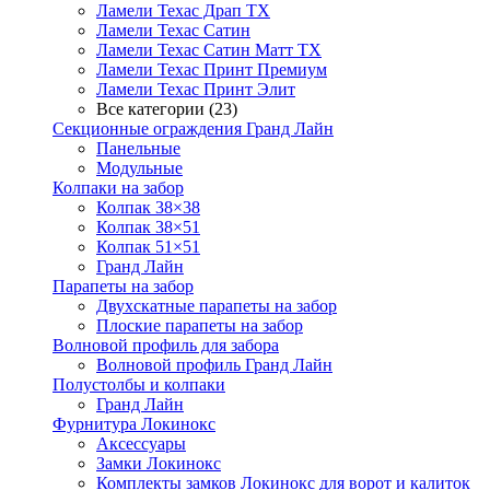
Ламели Техас Драп ТХ
Ламели Техас Сатин
Ламели Техас Сатин Матт ТХ
Ламели Техас Принт Премиум
Ламели Техас Принт Элит
Все категории (23)
Секционные ограждения Гранд Лайн
Панельные
Модульные
Колпаки на забор
Колпак 38×38
Колпак 38×51
Колпак 51×51
Гранд Лайн
Парапеты на забор
Двухскатные парапеты на забор
Плоские парапеты на забор
Волновой профиль для забора
Волновой профиль Гранд Лайн
Полустолбы и колпаки
Гранд Лайн
Фурнитура Локинокс
Аксессуары
Замки Локинокс
Комплекты замков Локинокс для ворот и калиток