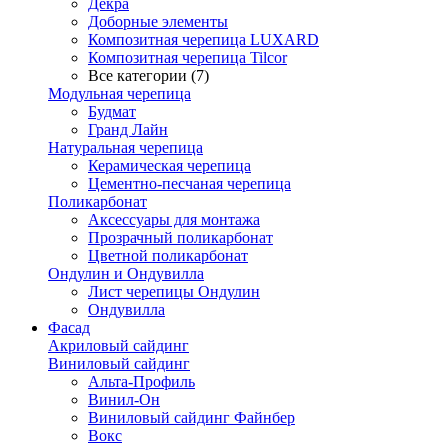
Декра
Доборные элементы
Композитная черепица LUXARD
Композитная черепица Tilcor
Все категории (7)
Модульная черепица
Будмат
Гранд Лайн
Натуральная черепица
Керамическая черепица
Цементно-песчаная черепица
Поликарбонат
Аксессуары для монтажа
Прозрачный поликарбонат
Цветной поликарбонат
Ондулин и Ондувилла
Лист черепицы Ондулин
Ондувилла
Фасад
Акриловый сайдинг
Виниловый сайдинг
Альта-Профиль
Винил-Он
Виниловый сайдинг Файнбер
Вокс