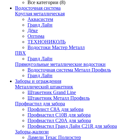
Все категории (8)
Водосточная система
Круглая металлическая
Аквасистем
Гранд Лайн
Дёке
Оптима
ТЕХНОНИКОЛЬ
Водостоки Мастер Металл
ПВХ
Гранд Лайн
Прямоугольные металлические водостоки
Водосточная система Металл Профиль
Гранд Лайн
Заборы и ограждения
Металлический штакетник
Штакетник Grand Line
Штакетник Металл Профиль
Профнастил для забора
Профлист С8А для забора
Профнастил С10В для забора
Профнастил С20А для забора
Профнастил Гранд Лайн С21R для забора
Заборы-жалюзи
Ламели Техас Полиэстер