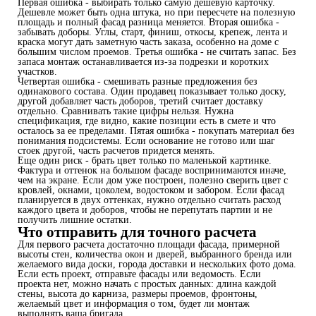
Первая ошибка - выбирать только самую дешевую карточку.
Дешевле может быть одна штука, но при пересчете на полезную
площадь и полный фасад разница меняется. Вторая ошибка -
забывать доборы. Углы, старт, финиш, откосы, крепеж, лента и
краска могут дать заметную часть заказа, особенно на доме с
большим числом проемов. Третья ошибка - не считать запас. Без
запаса монтаж останавливается из-за подрезки и коротких
участков.
Четвертая ошибка - смешивать разные предложения без
одинакового состава. Один продавец показывает только доску,
другой добавляет часть доборов, третий считает доставку
отдельно. Сравнивать такие цифры нельзя. Нужна
спецификация, где видно, какие позиции есть в смете и что
осталось за ее пределами. Пятая ошибка - покупать материал без
понимания подсистемы. Если основание не готово или шаг
стоек другой, часть расчетов придется менять.
Еще один риск - брать цвет только по маленькой картинке.
Фактура и оттенок на большом фасаде воспринимаются иначе,
чем на экране. Если дом уже построен, полезно сверить цвет с
кровлей, окнами, цоколем, водостоком и забором. Если фасад
планируется в двух оттенках, нужно отдельно считать расход
каждого цвета и доборов, чтобы не перепутать партии и не
получить лишние остатки.
Что отправить для точного расчета
Для первого расчета достаточно площади фасада, примерной
высоты стен, количества окон и дверей, выбранного бренда или
желаемого вида доски, города доставки и нескольких фото дома.
Если есть проект, отправьте фасады или ведомость. Если
проекта нет, можно начать с простых данных: длина каждой
стены, высота до карниза, размеры проемов, фронтоны,
желаемый цвет и информация о том, будет ли монтаж
выполнять ваша бригада.