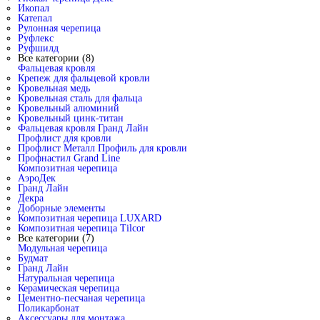
Икопал
Катепал
Рулонная черепица
Руфлекс
Руфшилд
Все категории (8)
Фальцевая кровля
Крепеж для фальцевой кровли
Кровельная медь
Кровельная сталь для фальца
Кровельный алюминий
Кровельный цинк-титан
Фальцевая кровля Гранд Лайн
Профлист для кровли
Профлист Металл Профиль для кровли
Профнастил Grand Line
Композитная черепица
АэроДек
Гранд Лайн
Декра
Доборные элементы
Композитная черепица LUXARD
Композитная черепица Tilcor
Все категории (7)
Модульная черепица
Будмат
Гранд Лайн
Натуральная черепица
Керамическая черепица
Цементно-песчаная черепица
Поликарбонат
Аксессуары для монтажа