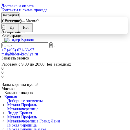
Доставка и оплата
Контакты и схема проезда
Закладки
0
Сравнение
0
Ваш город —
Москва
?
Личный кабинет
Авторизация
Регистрация
×
+7 (495) 021-63-97
msk@lider-krovlya.ru
Заказать звонок
Работаем с 9:00 до 20:00. Без выходных
0
0
0
Ваша корзина пуста!
Москва
Каталог товаров
Кровля
Доборные элементы
Металл Профиль
Металлочерепица
Лидер Кровля
Металл Профиль
Металлочерепица Гранд Лайн
Гибкая черепица
Гибкая черепица Дёке