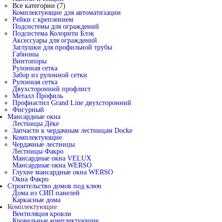
Все категории (7)
Комплектующие для автоматизации
Рейки с креплением
Подсистемы для ограждений
Подсистема Колорити Блэк
Аксессуары для ограждений
Заглушки для профильной трубы
Габионы
Винтопоры
Рулонная сетка
Забор из рулонной сетки
Рулонная сетка
Двухсторонний профлист
Металл Профиль
Профнастил Grand Line двухсторонний
Фигурный
Мансардные окна
Лестницы Дёке
Запчасти к чердачным лестницам Docke
Комплектующие
Чердачные лестницы
Лестницы Факро
Мансардные окна VELUX
Мансардные окна WERSO
Глухие мансардные окна WERSO
Окна Факро
Строительство домов под ключ
Дома из СИП панелей
Каркасные дома
Комплектующие
Вентиляция кровли
Кровельные комплектующие