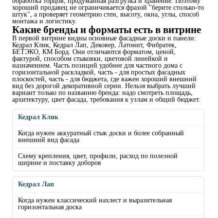
обработка торцов, продуманная разгрузка и хранение. Поэтому
хороший продавец не ограничивается фразой "берите столько-то
штук", а проверяет геометрию стен, высоту, окна, углы, способ
монтажа и логистику.
Какие бренды и форматы есть в витрине
В первой витрине видны основные фасадные доски и панели:
Кедрал Клик, Кедрал Лап, Дековер, Латонит, Фибратек,
БЕТЭКО, КМ Борд. Они отличаются форматом, ценой,
фактурой, способом стыковки, цветовой линейкой и
назначением. Часть позиций удобнее для частного дома с
горизонтальной раскладкой, часть - для простых фасадных
плоскостей, часть - для бюджета, где важен хороший внешний
вид без дорогой декоративной серии. Нельзя выбрать лучший
вариант только по названию бренда: надо смотреть площадь,
архитектуру, цвет фасада, требования к узлам и общий бюджет.
Кедрал Клик
Когда нужен аккуратный стык доски и более собранный
внешний вид фасада
Схему крепления, цвет, профили, расход по полезной
ширине и поставку доборов
Кедрал Лап
Когда нужен классический нахлест и выразительная
горизонтальная доска