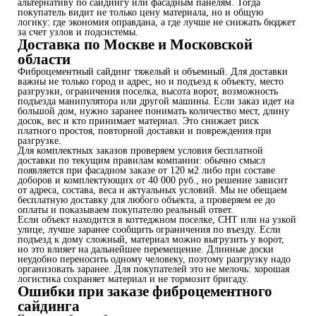
альтернативу по сайдингу или фасадным панелям. Тогда
покупатель видит не только цену материала, но и общую
логику: где экономия оправдана, а где лучше не снижать бюджет
за счет узлов и подсистемы.
Доставка по Москве и Московской
области
Фиброцементный сайдинг тяжелый и объемный. Для доставки
важны не только город и адрес, но и подъезд к объекту, место
разгрузки, ограничения поселка, высота ворот, возможность
подъезда манипулятора или другой машины. Если заказ идет на
большой дом, нужно заранее понимать количество мест, длину
досок, вес и кто принимает материал. Это снижает риск
платного простоя, повторной доставки и повреждения при
разгрузке.
Для комплектных заказов проверяем условия бесплатной
доставки по текущим правилам компании: обычно смысл
появляется при фасадном заказе от 120 м2 либо при составе
доборов и комплектующих от 40 000 руб., но решение зависит
от адреса, состава, веса и актуальных условий. Мы не обещаем
бесплатную доставку для любого объекта, а проверяем ее до
оплаты и показываем покупателю реальный ответ.
Если объект находится в коттеджном поселке, СНТ или на узкой
улице, лучше заранее сообщить ограничения по въезду. Если
подъезд к дому сложный, материал можно выгрузить у ворот,
но это влияет на дальнейшее перемещение. Длинные доски
неудобно переносить одному человеку, поэтому разгрузку надо
организовать заранее. Для покупателей это не мелочь: хорошая
логистика сохраняет материал и не тормозит бригаду.
Ошибки при заказе фиброцементного
сайдинга