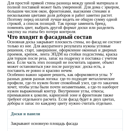
Для простой прямой стены разница между ценой материала и
полной поставкой может быть умеренной. Для дома с эркером,
большим числом окон, фронтонами, высокими стенами и
несколькими цветами доля доборов и работ заметно растет.
Поэтому перед оплатой лучше видеть не общую сумму одной
строкой, а список позиций. Так проще заменить бренд,
поменять цвет, выбрать другой формат доски или разделить
закупку на этапы без потери контроля.
Что входит в фасадный состав
Основная доска закрывает плоскость стены, но фасад не состоит
только из нее. Для аккуратного результата нужны угловые
решения, старт, завершение, оформление оконных и дверных
проемов, крепеж, лента ЭПДМ на стойки подсистемы, краска
для торцов после реза, запас на подрезку и поставка с учетом
веса. Если часть этих позиций не посчитать заранее, объект
может остановиться уже после разгрузки: доска есть, а
поставить ее ровно и красиво нечем.
Особенно важно заранее решить, как оформляются углы. У
разных домов разная логика: где-то подходят металлические
профили, где-то нужен более спокойный узел, где-то заказчик
хочет, чтобы углы были почти незаметными, а где-то наоборот
нужен выраженный контур. Внутренние углы, откосы,
примыкания к цоколю, карнизной зоне и фронтонам также
требуют отдельного расчета. Если фасад будет в двух цветах,
доборы и запас по каждому цвету нужно считать отдельно.
Доски и панели
Закрывают основную площадь фасада