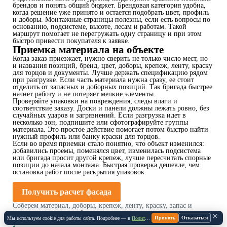
брендов и понять общий бюджет. Брендовая категория удобна,
когда решение уже принято и остается подобрать цвет, профиль
и доборы. Монтажные страницы полезны, если есть вопросы по
основанию, подсистеме, высоте, лесам и работам. Такой
маршрут помогает не перегружать одну страницу и при этом
быстро привести покупателя к заявке.
Приемка материала на объекте
Когда заказ приезжает, нужно сверить не только число мест, но
и названия позиций, бренд, цвет, доборы, крепеж, ленту, краску
для торцов и документы. Лучше держать спецификацию рядом
при разгрузке. Если часть материала нужна сразу, ее стоит
отделить от запасных и доборных позиций. Так бригада быстрее
начнет работу и не потеряет мелкие элементы.
Проверяйте упаковки на повреждения, следы влаги и
соответствие заказу. Доски и панели должны лежать ровно, без
случайных ударов и загрязнений. Если разгрузка идет в
несколько зон, подпишите или сфотографируйте группы
материала. Это простое действие помогает потом быстро найти
нужный профиль или банку краски для торцов.
Если во время приемки стало понятно, что объект изменился:
добавились проемы, поменялся цвет, изменилась подсистема
или бригада просит другой крепеж, лучше пересчитать спорные
позиции до начала монтажа. Быстрая проверка дешевле, чем
остановка работ после раскрытия упаковок.
Получить расчет фасада
Соберем материал, доборы, крепеж, ленту, краску, запас и
доставку по вашему объекту
×
Принять
Отказаться
Мы используем cookie для работы сайта. Подробнее — в
Политике Cookie
.