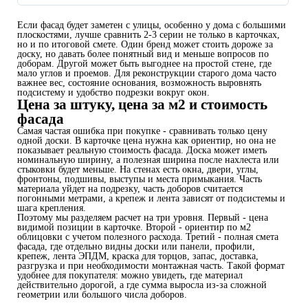
Если фасад будет заметен с улицы, особенно у дома с большими
плоскостями, лучше сравнить 2-3 серии не только в карточках,
но и по итоговой смете. Один бренд может стоить дороже за
доску, но давать более понятный вид и меньше вопросов по
доборам. Другой может быть выгоднее на простой стене, где
мало углов и проемов. Для реконструкции старого дома часто
важнее вес, состояние основания, возможность выровнять
подсистему и удобство подрезки вокруг окон.
Цена за штуку, цена за м2 и стоимость
фасада
Самая частая ошибка при покупке - сравнивать только цену
одной доски. В карточке цена нужна как ориентир, но она не
показывает реальную стоимость фасада. Доска может иметь
номинальную ширину, а полезная ширина после нахлеста или
стыковки будет меньше. На стенах есть окна, двери, углы,
фронтоны, подшивы, выступы и места примыкания. Часть
материала уйдет на подрезку, часть доборов считается
погонными метрами, а крепеж и лента зависят от подсистемы и
шага крепления.
Поэтому мы разделяем расчет на три уровня. Первый - цена
видимой позиции в карточке. Второй - ориентир по м2
облицовки с учетом полезного расхода. Третий - полная смета
фасада, где отдельно видны доски или панели, профили,
крепеж, лента ЭПДМ, краска для торцов, запас, доставка,
разгрузка и при необходимости монтажная часть. Такой формат
удобнее для покупателя: можно увидеть, где материал
действительно дорогой, а где сумма выросла из-за сложной
геометрии или большого числа доборов.