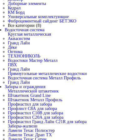
Доборные элементы
Кедрал
КМ Борд
Универсальные комплектующие
Фиброцементный сайдинг БЕТЭКО
Все категории (8)
Водосточная система
Круглая металлическая
Аквасистем
Гранд Лайн
Дёке
Оптима
ТЕХНОНИКОЛЬ
Водостоки Мастер Металл
ПВХ
Гранд Лайн
Прямоугольные металлические водостоки
Водосточная система Металл Профиль
Гранд Лайн
Заборы и ограждения
Металлический штакетник
Штакетник Grand Line
Штакетник Металл Профиль
Профнастил для забора
Профлист С8А для забора
Профнастил С10В для забора
Профнастил С20А для забора
Профнастил Гранд Лайн С21R для забора
Заборы-жалюзи
Ламели Техас Полиэстер
Ламели Техас Драп ТХ
Ламели Техас Сатин