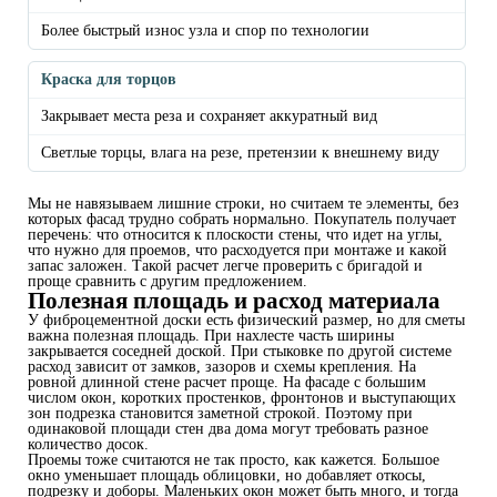
Более быстрый износ узла и спор по технологии
Краска для торцов
Закрывает места реза и сохраняет аккуратный вид
Светлые торцы, влага на резе, претензии к внешнему виду
Мы не навязываем лишние строки, но считаем те элементы, без
которых фасад трудно собрать нормально. Покупатель получает
перечень: что относится к плоскости стены, что идет на углы,
что нужно для проемов, что расходуется при монтаже и какой
запас заложен. Такой расчет легче проверить с бригадой и
проще сравнить с другим предложением.
Полезная площадь и расход материала
У фиброцементной доски есть физический размер, но для сметы
важна полезная площадь. При нахлесте часть ширины
закрывается соседней доской. При стыковке по другой системе
расход зависит от замков, зазоров и схемы крепления. На
ровной длинной стене расчет проще. На фасаде с большим
числом окон, коротких простенков, фронтонов и выступающих
зон подрезка становится заметной строкой. Поэтому при
одинаковой площади стен два дома могут требовать разное
количество досок.
Проемы тоже считаются не так просто, как кажется. Большое
окно уменьшает площадь облицовки, но добавляет откосы,
подрезку и доборы. Маленьких окон может быть много, и тогда