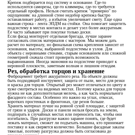
Крепеж подбирается под систему и основание. Где-то
используются саморезы, где-то кляммеры, где-то требуется
отдельный профиль. Нельзя считать крепеж "примерно" по
ощущениям: на длинной стене недобор крепежа быстро
останавливает работу, а избыток увеличивает смету. Еще одна
важная строка - лента ЭПДМ на стойки. Она помогает защитить
подсистему в местах контакта и делает узел более аккуратным.
Ее часто забывают при покупке только доски.
Если фасад монтирует отдельная бригада, лучше заранее
согласовать список материалов с мастером. Мы можем дать
расчет по материалу, но финальная схема крепления зависит от
основания, высоты, выбранной подсистемы и узлов. Для
объекта с неровными стенами, старым основанием или сложной
геометрией сначала стоит проверить возможность
выравнивания. Иногда экономия на подсистеме приводит к
неровной плоскости, заметным волнам и лишним отходам.
Рез, обработка торцов и хранение
Фиброцемент требует аккуратного реза. На объекте должны
быть подходящий инструмент, защита от пыли, место для резки
и краска для торцов. Открытый рез может отличаться по цвету и
хуже смотреться на видимых местах. Поэтому краска для торцов
нужна не как дополнительная мелочь, а как часть нормального
фасадного состава. Особенно это важно на углах, откосах,
коротких простенках и фронтонах, где резов больше.
Хранить материал лучше на ровной сухой площадке, с защитой
от грязи и ударов. Доски и панели нельзя бросать на землю,
подпирать в случайных местах или переносить так, чтобы они
изгибались. При разгрузке важно заранее понять, где будет
лежать материал, сможет ли подъехать машина, кто принимает
поставку и как сверяется количество. Большие фасадные заказы
тяжелые, поэтому разгрузка должна быть согласована до