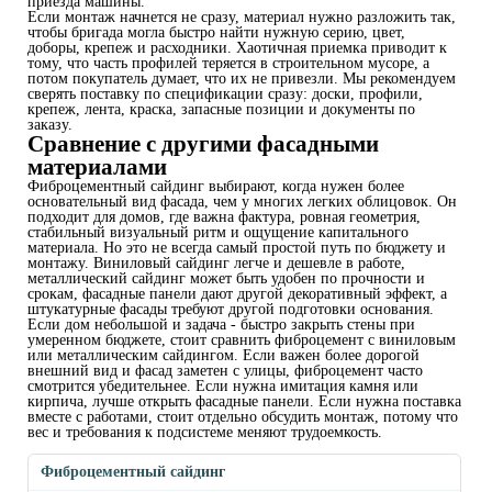
приезда машины.
Если монтаж начнется не сразу, материал нужно разложить так,
чтобы бригада могла быстро найти нужную серию, цвет,
доборы, крепеж и расходники. Хаотичная приемка приводит к
тому, что часть профилей теряется в строительном мусоре, а
потом покупатель думает, что их не привезли. Мы рекомендуем
сверять поставку по спецификации сразу: доски, профили,
крепеж, лента, краска, запасные позиции и документы по
заказу.
Сравнение с другими фасадными
материалами
Фиброцементный сайдинг выбирают, когда нужен более
основательный вид фасада, чем у многих легких облицовок. Он
подходит для домов, где важна фактура, ровная геометрия,
стабильный визуальный ритм и ощущение капитального
материала. Но это не всегда самый простой путь по бюджету и
монтажу. Виниловый сайдинг легче и дешевле в работе,
металлический сайдинг может быть удобен по прочности и
срокам, фасадные панели дают другой декоративный эффект, а
штукатурные фасады требуют другой подготовки основания.
Если дом небольшой и задача - быстро закрыть стены при
умеренном бюджете, стоит сравнить фиброцемент с виниловым
или металлическим сайдингом. Если важен более дорогой
внешний вид и фасад заметен с улицы, фиброцемент часто
смотрится убедительнее. Если нужна имитация камня или
кирпича, лучше открыть фасадные панели. Если нужна поставка
вместе с работами, стоит отдельно обсудить монтаж, потому что
вес и требования к подсистеме меняют трудоемкость.
Фиброцементный сайдинг