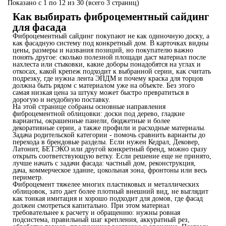
Показано с 1 по 12 из 30 (всего 3 страниц)
Как выбирать фиброцементный сайдинг
для фасада
Фиброцементный сайдинг покупают не как одиночную доску, а
как фасадную систему под конкретный дом. В карточках видны
цены, размеры и названия позиций, но покупателю важно
понять другое: сколько полезной площади даст материал после
нахлеста или стыковки, какие доборы понадобятся на углах и
откосах, какой крепеж подходит к выбранной серии, как считать
подрезку, где нужна лента ЭПДМ и почему краска для торцов
должна быть рядом с материалом уже на объекте. Без этого
самая низкая цена за штуку может быстро превратиться в
дорогую и неудобную поставку.
На этой странице собраны основные направления
фиброцементной облицовки: доски под дерево, гладкие
варианты, окрашенные панели, бюджетные и более
декоративные серии, а также профили и расходные материалы.
Задача родительской категории - помочь сравнить варианты до
перехода в брендовые разделы. Если нужен Кедрал, Дековер,
Латонит, БЕТЭКО или другой конкретный бренд, можно сразу
открыть соответствующую ветку. Если решение еще не принято,
лучше начать с задачи фасада: частный дом, реконструкция,
дача, коммерческое здание, цокольная зона, фронтоны или весь
периметр.
Фиброцемент тяжелее многих пластиковых и металлических
облицовок, зато дает более плотный внешний вид, не выглядит
как тонкая имитация и хорошо подходит для домов, где фасад
должен смотреться капитально. При этом материал
требовательнее к расчету и обращению: нужны ровная
подсистема, правильный шаг крепления, аккуратный рез,