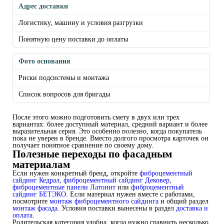
Адрес доставки
Логистику, машину и условия разгрузки
Понятную цену поставки до оплаты
Фото основания
Риски подсистемы и монтажа
Список вопросов для бригады
После этого можно подготовить смету в двух или трех
вариантах: более доступный материал, средний вариант и более
выразительная серия. Это особенно полезно, когда покупатель
пока не уверен в бренде. Вместо долгого просмотра карточек он
получает понятное сравнение по своему дому.
Полезные переходы по фасадным
материалам
Если нужен конкретный бренд, откройте
фиброцементный
сайдинг Кедрал
,
фиброцементный сайдинг Дековер
,
фиброцементные панели Латонит
или
фиброцементный
сайдинг БЕТЭКО
. Если материал нужен вместе с работами,
посмотрите
монтаж фиброцементного сайдинга
и общий раздел
монтаж фасада
. Условия поставки вынесены в раздел
доставка и
оплата
.
Родительская категория удобна, когда нужно сравнить несколько