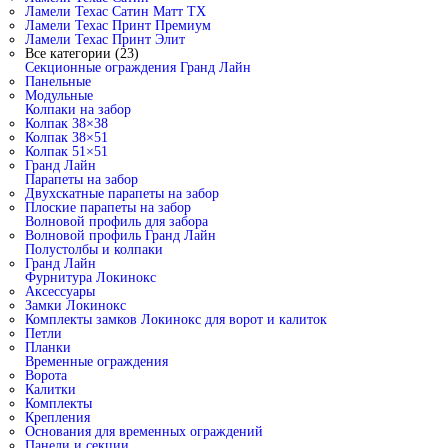
Ламели Техас Сатин Матт ТХ
Ламели Техас Принт Премиум
Ламели Техас Принт Элит
Все категории (23)
Секционные ограждения Гранд Лайн
Панельные
Модульные
Колпаки на забор
Колпак 38×38
Колпак 38×51
Колпак 51×51
Гранд Лайн
Парапеты на забор
Двухскатные парапеты на забор
Плоские парапеты на забор
Волновой профиль для забора
Волновой профиль Гранд Лайн
Полустолбы и колпаки
Гранд Лайн
Фурнитура Локинокс
Аксессуары
Замки Локинокс
Комплекты замков Локинокс для ворот и калиток
Петли
Планки
Временные ограждения
Ворота
Калитки
Комплекты
Крепления
Основания для временных ограждений
Панели и секции