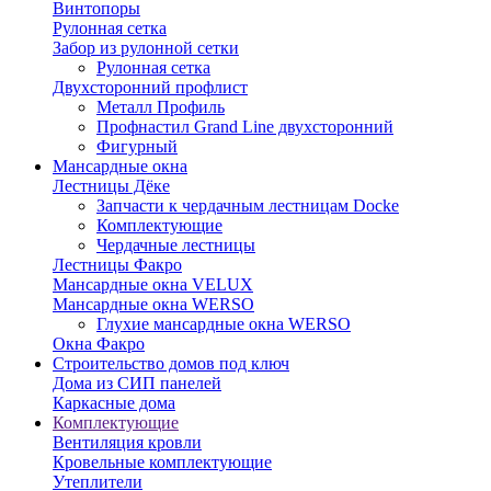
Винтопоры
Рулонная сетка
Забор из рулонной сетки
Рулонная сетка
Двухсторонний профлист
Металл Профиль
Профнастил Grand Line двухсторонний
Фигурный
Мансардные окна
Лестницы Дёке
Запчасти к чердачным лестницам Docke
Комплектующие
Чердачные лестницы
Лестницы Факро
Мансардные окна VELUX
Мансардные окна WERSO
Глухие мансардные окна WERSO
Окна Факро
Строительство домов под ключ
Дома из СИП панелей
Каркасные дома
Комплектующие
Вентиляция кровли
Кровельные комплектующие
Утеплители