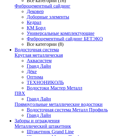
Все категории (16)
Фиброцементный сайдинг
Дековер
Доборные элементы
Кедрал
КМ Борд
Универсальные комплектующие
Фиброцементный сайдинг БЕТЭКО
Все категории (8)
Водосточная система
Круглая металлическая
Аквасистем
Гранд Лайн
Дёке
Оптима
ТЕХНОНИКОЛЬ
Водостоки Мастер Металл
ПВХ
Гранд Лайн
Прямоугольные металлические водостоки
Водосточная система Металл Профиль
Гранд Лайн
Заборы и ограждения
Металлический штакетник
Штакетник Grand Line