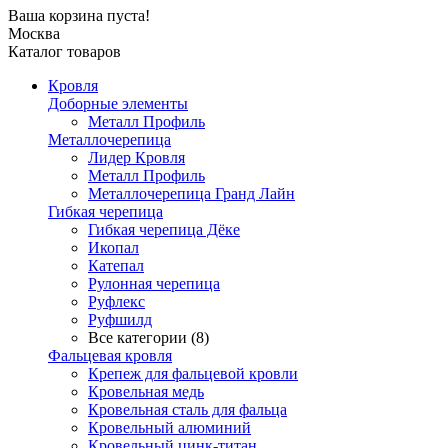
Ваша корзина пуста!
Москва
Каталог товаров
Кровля
Доборные элементы
Металл Профиль
Металлочерепица
Лидер Кровля
Металл Профиль
Металлочерепица Гранд Лайн
Гибкая черепица
Гибкая черепица Дёке
Икопал
Катепал
Рулонная черепица
Руфлекс
Руфшилд
Все категории (8)
Фальцевая кровля
Крепеж для фальцевой кровли
Кровельная медь
Кровельная сталь для фальца
Кровельный алюминий
Кровельный цинк-титан