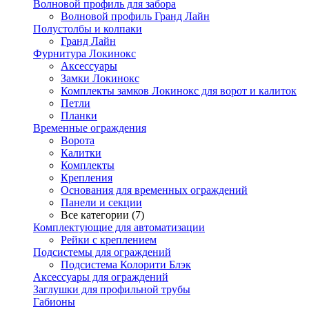
Волновой профиль для забора
Волновой профиль Гранд Лайн
Полустолбы и колпаки
Гранд Лайн
Фурнитура Локинокс
Аксессуары
Замки Локинокс
Комплекты замков Локинокс для ворот и калиток
Петли
Планки
Временные ограждения
Ворота
Калитки
Комплекты
Крепления
Основания для временных ограждений
Панели и секции
Все категории (7)
Комплектующие для автоматизации
Рейки с креплением
Подсистемы для ограждений
Подсистема Колорити Блэк
Аксессуары для ограждений
Заглушки для профильной трубы
Габионы