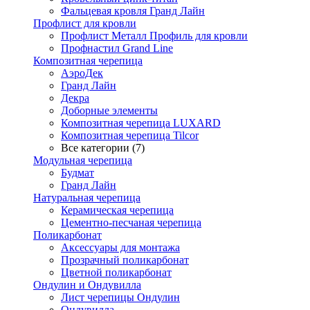
Фальцевая кровля Гранд Лайн
Профлист для кровли
Профлист Металл Профиль для кровли
Профнастил Grand Line
Композитная черепица
АэроДек
Гранд Лайн
Декра
Доборные элементы
Композитная черепица LUXARD
Композитная черепица Tilcor
Все категории (7)
Модульная черепица
Будмат
Гранд Лайн
Натуральная черепица
Керамическая черепица
Цементно-песчаная черепица
Поликарбонат
Аксессуары для монтажа
Прозрачный поликарбонат
Цветной поликарбонат
Ондулин и Ондувилла
Лист черепицы Ондулин
Ондувилла