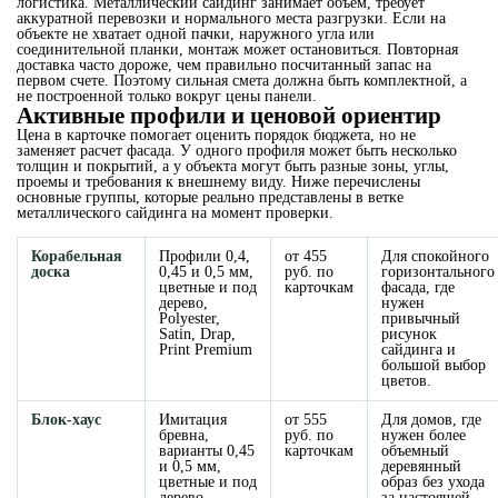
логистика. Металлический сайдинг занимает объем, требует
аккуратной перевозки и нормального места разгрузки. Если на
объекте не хватает одной пачки, наружного угла или
соединительной планки, монтаж может остановиться. Повторная
доставка часто дороже, чем правильно посчитанный запас на
первом счете. Поэтому сильная смета должна быть комплектной, а
не построенной только вокруг цены панели.
Активные профили и ценовой ориентир
Цена в карточке помогает оценить порядок бюджета, но не
заменяет расчет фасада. У одного профиля может быть несколько
толщин и покрытий, а у объекта могут быть разные зоны, углы,
проемы и требования к внешнему виду. Ниже перечислены
основные группы, которые реально представлены в ветке
металлического сайдинга на момент проверки.
Корабельная
Профили 0,4,
от 455
Для спокойного
доска
0,45 и 0,5 мм,
руб. по
горизонтального
цветные и под
карточкам
фасада, где
дерево,
нужен
Polyester,
привычный
Satin, Drap,
рисунок
Print Premium
сайдинга и
большой выбор
цветов.
Блок-хаус
Имитация
от 555
Для домов, где
бревна,
руб. по
нужен более
варианты 0,45
карточкам
объемный
и 0,5 мм,
деревянный
цветные и под
образ без ухода
дерево
за настоящей