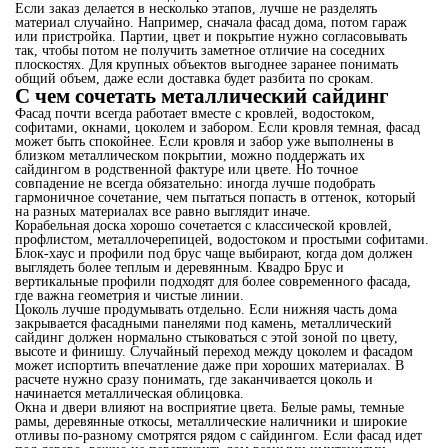
Если заказ делается в несколько этапов, лучше не разделять
материал случайно. Например, сначала фасад дома, потом гараж
или пристройка. Партии, цвет и покрытие нужно согласовывать
так, чтобы потом не получить заметное отличие на соседних
плоскостях. Для крупных объектов выгоднее заранее понимать
общий объем, даже если доставка будет разбита по срокам.
С чем сочетать металлический сайдинг
Фасад почти всегда работает вместе с кровлей, водостоком,
софитами, окнами, цоколем и забором. Если кровля темная, фасад
может быть спокойнее. Если кровля и забор уже выполнены в
близком металлическом покрытии, можно поддержать их
сайдингом в родственной фактуре или цвете. Но точное
совпадение не всегда обязательно: иногда лучше подобрать
гармоничное сочетание, чем пытаться попасть в оттенок, который
на разных материалах все равно выглядит иначе.
Корабельная доска хорошо сочетается с классической кровлей,
профлистом, металлочерепицей, водостоком и простыми софитами.
Блок-хаус и профили под брус чаще выбирают, когда дом должен
выглядеть более теплым и деревянным. Квадро Брус и
вертикальные профили подходят для более современного фасада,
где важна геометрия и чистые линии.
Цоколь лучше продумывать отдельно. Если нижняя часть дома
закрывается фасадными панелями под камень, металлический
сайдинг должен нормально стыковаться с этой зоной по цвету,
высоте и финишу. Случайный переход между цоколем и фасадом
может испортить впечатление даже при хороших материалах. В
расчете нужно сразу понимать, где заканчивается цоколь и
начинается металлическая облицовка.
Окна и двери влияют на восприятие цвета. Белые рамы, темные
рамы, деревянные откосы, металлические наличники и широкие
отливы по-разному смотрятся рядом с сайдингом. Если фасад идет