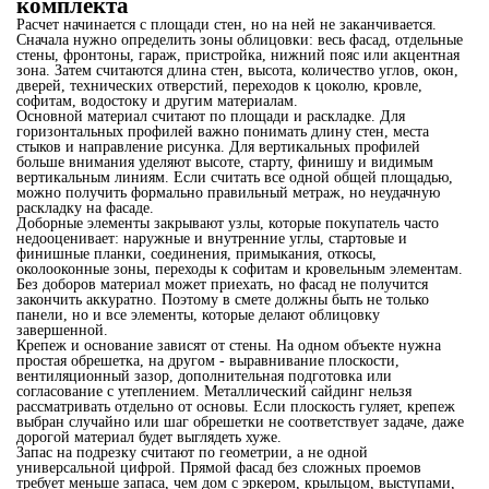
комплекта
Расчет начинается с площади стен, но на ней не заканчивается.
Сначала нужно определить зоны облицовки: весь фасад, отдельные
стены, фронтоны, гараж, пристройка, нижний пояс или акцентная
зона. Затем считаются длина стен, высота, количество углов, окон,
дверей, технических отверстий, переходов к цоколю, кровле,
софитам, водостоку и другим материалам.
Основной материал считают по площади и раскладке. Для
горизонтальных профилей важно понимать длину стен, места
стыков и направление рисунка. Для вертикальных профилей
больше внимания уделяют высоте, старту, финишу и видимым
вертикальным линиям. Если считать все одной общей площадью,
можно получить формально правильный метраж, но неудачную
раскладку на фасаде.
Доборные элементы закрывают узлы, которые покупатель часто
недооценивает: наружные и внутренние углы, стартовые и
финишные планки, соединения, примыкания, откосы,
околооконные зоны, переходы к софитам и кровельным элементам.
Без доборов материал может приехать, но фасад не получится
закончить аккуратно. Поэтому в смете должны быть не только
панели, но и все элементы, которые делают облицовку
завершенной.
Крепеж и основание зависят от стены. На одном объекте нужна
простая обрешетка, на другом - выравнивание плоскости,
вентиляционный зазор, дополнительная подготовка или
согласование с утеплением. Металлический сайдинг нельзя
рассматривать отдельно от основы. Если плоскость гуляет, крепеж
выбран случайно или шаг обрешетки не соответствует задаче, даже
дорогой материал будет выглядеть хуже.
Запас на подрезку считают по геометрии, а не одной
универсальной цифрой. Прямой фасад без сложных проемов
требует меньше запаса, чем дом с эркером, крыльцом, выступами,