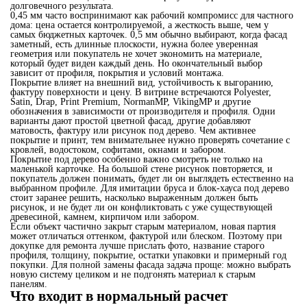
долговечного результата.
0,45 мм часто воспринимают как рабочий компромисс для частного
дома: цена остается контролируемой, а жесткость выше, чем у
самых бюджетных карточек. 0,5 мм обычно выбирают, когда фасад
заметный, есть длинные плоскости, нужна более уверенная
геометрия или покупатель не хочет экономить на материале,
который будет виден каждый день. Но окончательный выбор
зависит от профиля, покрытия и условий монтажа.
Покрытие влияет на внешний вид, устойчивость к выгоранию,
фактуру поверхности и цену. В витрине встречаются Polyester,
Satin, Drap, Print Premium, NormanMP, VikingMP и другие
обозначения в зависимости от производителя и профиля. Одни
варианты дают простой цветной фасад, другие добавляют
матовость, фактуру или рисунок под дерево. Чем активнее
покрытие и принт, тем внимательнее нужно проверять сочетание с
кровлей, водостоком, софитами, окнами и забором.
Покрытие под дерево особенно важно смотреть не только на
маленькой карточке. На большой стене рисунок повторяется, и
покупатель должен понимать, будет ли он выглядеть естественно на
выбранном профиле. Для имитации бруса и блок-хауса под дерево
стоит заранее решить, насколько выраженным должен быть
рисунок, и не будет ли он конфликтовать с уже существующей
древесиной, камнем, кирпичом или забором.
Если объект частично закрыт старым материалом, новая партия
может отличаться оттенком, фактурой или блеском. Поэтому при
докупке для ремонта лучше прислать фото, название старого
профиля, толщину, покрытие, остатки упаковки и примерный год
покупки. Для полной замены фасада задача проще: можно выбрать
новую систему целиком и не подгонять материал к старым
панелям.
Что входит в нормальный расчет