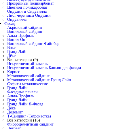
Прозрачный поликарбонат
Цветной поликарбонат
Ондулин и Ондувилла
Лист черепицы Ондулин
Ондувилла
Фасад
Акриловый сайдинг
Виниловый сайдинг
Альта-Профиль
Винил-Он
Виниловый сайдинг Файнбер
Вокс
Гранд Лайн
Дёке
Все категории (9)
Искусственный камень
Искусственный камень Каньон для фасада
Кирисс
Металлический сайдинг
Металлический сайдинг Гранд Лайн
Софиты металлические
Гранд Лайн
Фасадные панели
Альта-Профиль
Гранд Лайн
Гранд Лайн Я-Фасад
Дёке
Доломит
Т-Сайдинг (Техоснастка)
Все категории (16)
Фиброцементный сайдинг
Дековер