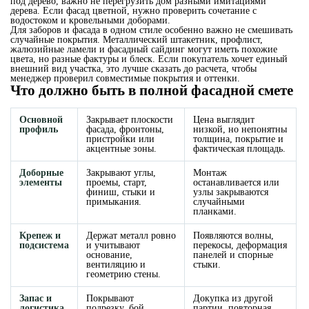
под дерево, важно не перегрузить дом разными имитациями
дерева. Если фасад цветной, нужно проверить сочетание с
водостоком и кровельными доборами.
Для заборов и фасада в одном стиле особенно важно не смешивать
случайные покрытия. Металлический штакетник, профлист,
жалюзийные ламели и фасадный сайдинг могут иметь похожие
цвета, но разные фактуры и блеск. Если покупатель хочет единый
внешний вид участка, это лучше сказать до расчета, чтобы
менеджер проверил совместимые покрытия и оттенки.
Что должно быть в полной фасадной смете
Основной
Закрывает плоскости
Цена выглядит
профиль
фасада, фронтоны,
низкой, но непонятны
пристройки или
толщина, покрытие и
акцентные зоны.
фактическая площадь.
Доборные
Закрывают углы,
Монтаж
элементы
проемы, старт,
останавливается или
финиш, стыки и
узлы закрываются
примыкания.
случайными
планками.
Крепеж и
Держат металл ровно
Появляются волны,
подсистема
и учитывают
перекосы, деформация
основание,
панелей и спорные
вентиляцию и
стыки.
геометрию стены.
Запас и
Покрывают
Докупка из другой
логистика
подрезку, бой,
партии, повторная