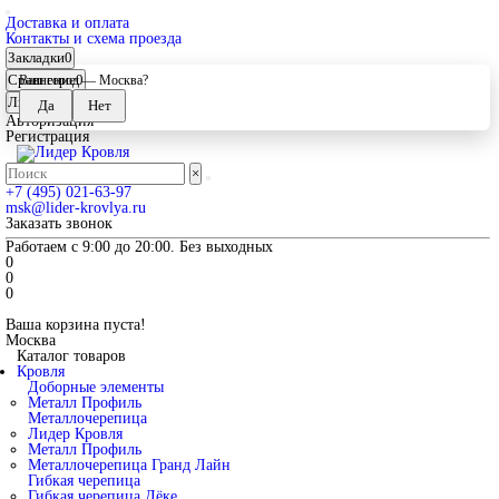
Доставка и оплата
Контакты и схема проезда
Закладки
0
Сравнение
0
Ваш город —
Москва
?
Личный кабинет
Авторизация
Регистрация
×
+7 (495) 021-63-97
msk@lider-krovlya.ru
Заказать звонок
Работаем с 9:00 до 20:00. Без выходных
0
0
0
Ваша корзина пуста!
Москва
Каталог товаров
Кровля
Доборные элементы
Металл Профиль
Металлочерепица
Лидер Кровля
Металл Профиль
Металлочерепица Гранд Лайн
Гибкая черепица
Гибкая черепица Дёке