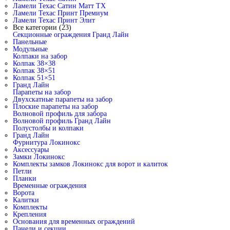
Ламели Техас Сатин Матт ТХ
Ламели Техас Принт Премиум
Ламели Техас Принт Элит
Все категории (23)
Секционные ограждения Гранд Лайн
Панельные
Модульные
Колпаки на забор
Колпак 38×38
Колпак 38×51
Колпак 51×51
Гранд Лайн
Парапеты на забор
Двухскатные парапеты на забор
Плоские парапеты на забор
Волновой профиль для забора
Волновой профиль Гранд Лайн
Полустолбы и колпаки
Гранд Лайн
Фурнитура Локинокс
Аксессуары
Замки Локинокс
Комплекты замков Локинокс для ворот и калиток
Петли
Планки
Временные ограждения
Ворота
Калитки
Комплекты
Крепления
Основания для временных ограждений
Панели и секции