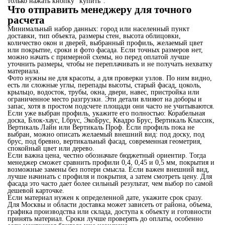
только нажать кнопку "купить".
Что отправить менеджеру для точного
расчета
Минимальный набор данных: город или населенный пункт
доставки, тип объекта, размеры стен, высота облицовки,
количество окон и дверей, выбранный профиль, желаемый цвет
или покрытие, сроки и фото фасада. Если точных размеров нет,
можно начать с примерной схемы, но перед оплатой лучше
уточнить размеры, чтобы не переплачивать и не получать нехватку
материала.
Фото нужны не для красоты, а для проверки узлов. По ним видно,
есть ли сложные углы, перепады высоты, старый фасад, цоколь,
крыльцо, водосток, трубы, окна, двери, навес, пристройка или
ограниченное место разгрузки. Эти детали влияют на доборы и
запас, хотя в простом подсчете площади они часто не учитываются.
Если уже выбран профиль, укажите его полностью: Корабельная
доска, Блок-хаус, Lбрус, ЭкоБрус, Квадро Брус, Вертикаль Классик,
Вертикаль Лайн или Вертикаль Проф. Если профиль пока не
выбран, можно описать желаемый внешний вид: под доску, под
брус, под бревно, вертикальный фасад, современная геометрия,
спокойный цвет или дерево.
Если важна цена, честно обозначьте бюджетный ориентир. Тогда
менеджер сможет сравнить профили 0,4, 0,45 и 0,5 мм, покрытия и
возможные замены без потери смысла. Если важен внешний вид,
лучше начинать с профиля и покрытия, а затем смотреть цену. Для
фасада это часто дает более сильный результат, чем выбор по самой
дешевой карточке.
Если материал нужен к определенной дате, укажите срок сразу.
Для Москвы и области доставка может зависеть от района, объема,
графика производства или склада, доступа к объекту и готовности
принять материал. Сроки лучше проверять до оплаты, особенно