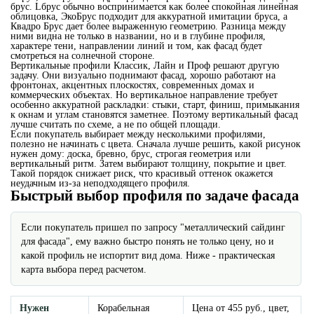
брус. Lбрус обычно воспринимается как более спокойная линейная
облицовка, ЭкоБрус подходит для аккуратной имитации бруса, а
Квадро Брус дает более выраженную геометрию. Разница между
ними видна не только в названии, но и в глубине профиля,
характере тени, направлении линий и том, как фасад будет
смотреться на солнечной стороне.
Вертикальные профили Классик, Лайн и Проф решают другую
задачу. Они визуально поднимают фасад, хорошо работают на
фронтонах, акцентных плоскостях, современных домах и
коммерческих объектах. Но вертикальное направление требует
особенно аккуратной раскладки: стыки, старт, финиш, примыкания
к окнам и углам становятся заметнее. Поэтому вертикальный фасад
лучше считать по схеме, а не по общей площади.
Если покупатель выбирает между несколькими профилями,
полезно не начинать с цвета. Сначала лучше решить, какой рисунок
нужен дому: доска, бревно, брус, строгая геометрия или
вертикальный ритм. Затем выбирают толщину, покрытие и цвет.
Такой порядок снижает риск, что красивый оттенок окажется
неудачным из-за неподходящего профиля.
Быстрый выбор профиля по задаче фасада
Если покупатель пришел по запросу "металлический сайдинг
для фасада", ему важно быстро понять не только цену, но и
какой профиль не испортит вид дома. Ниже - практическая
карта выбора перед расчетом.
Нужен
Корабельная
Цена от 455 руб., цвет,