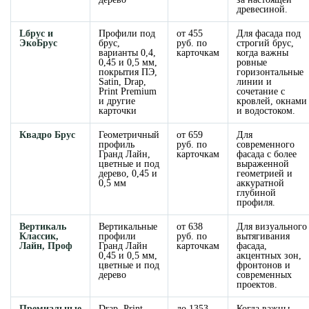
древесиной.
Lбрус и
Профили под
от 455
Для фасада под
ЭкоБрус
брус,
руб. по
строгий брус,
варианты 0,4,
карточкам
когда важны
0,45 и 0,5 мм,
ровные
покрытия ПЭ,
горизонтальные
Satin, Drap,
линии и
Print Premium
сочетание с
и другие
кровлей, окнами
карточки
и водостоком.
Квадро Брус
Геометричный
от 659
Для
профиль
руб. по
современного
Гранд Лайн,
карточкам
фасада с более
цветные и под
выраженной
дерево, 0,45 и
геометрией и
0,5 мм
аккуратной
глубиной
профиля.
Вертикаль
Вертикальные
от 638
Для визуального
Классик,
профили
руб. по
вытягивания
Лайн, Проф
Гранд Лайн
карточкам
фасада,
0,45 и 0,5 мм,
акцентных зон,
цветные и под
фронтонов и
дерево
современных
проектов.
Премиальные
Drap, Print
до 1353
Когда важны