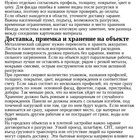
Нужно отдельно согласовать профиль, толщину, покрытие, цвет и
цену. Для фасада ошибка в замене видна после разгрузки и
монтажа, поэтому все названия лучше проверять до оплаты.
Если объект находится в области, уточните доставку заранее.
Важны населенный пункт, подъезд, возможность разгрузки,
временные ограничения, контакт на приемке и место хранения.
Иногда логистика влияет на итоговую цену заметнее, чем разница
между соседними карточками материала.
Доставка, приемка и хранение на объекте
Металлический сайдинг нужно перевозить и хранить аккуратно.
Листы и панели нельзя воспринимать как мелкий расходник.
Внешняя поверхность должна приехать без царапин, вмятин и
сильного загрязнения. Если на объекте идут параллельные работы,
материал лучше не оставлять в проходе, рядом с резкой металла,
мокрыми смесями, острым инструментом или местом активной
разгрузки.
При приемке сверяют количество упаковок, названия профилей,
толщину, покрытие, цвет, видимые повреждения и соответствие
счету. Если заказ состоит из нескольких профилей, их лучше сразу
разделить по зонам: основной фасад, фронтон, гараж, пристройка,
доборы. Так меньше риск, что на монтаж уйдет не та позиция.
Хранение должно быть ровным и защищенным от случайного
повреждения. Панели не должны лежать с сильным изгибом, под
точечной нагрузкой или там, где по ним будут ходить. Если монтаж
начинается не сразу, заранее определяют место, где материал не
будет мешать другим работам и не пострадает от грязи, воды или
ударов.
На городских объектах и в плотной застройке важно заранее
договориться о разгрузке. Узкий проезд, шлагбаум, СНТ, запрет на
въезд грузового транспорта или отсутствие людей на приемке
могут сорвать доставку. Эти бытовые вопросы напрямую влияют на