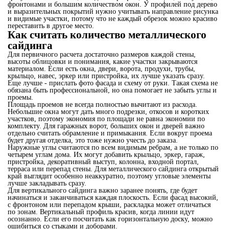
фронтонами и большим количеством окон. У профилей под дерево
и выразительных покрытий нужно учитывать направление рисунка
и видимые участки, потому что не каждый обрезок можно красиво
переставить в другое место.
Как считать количество металлического
сайдинга
Для первичного расчета достаточно размеров каждой стены,
высоты облицовки и понимания, какие участки закрываются
материалом. Если есть окна, двери, ворота, продухи, трубы,
крыльцо, навес, эркер или пристройка, их лучше указать сразу.
Еще лучше - прислать фото фасада и схему от руки. Такая схема не
обязана быть профессиональной, но она помогает не забыть углы и
проемы.
Площадь проемов не всегда полностью вычитают из расхода.
Небольшие окна могут дать много подрезки, откосов и коротких
участков, поэтому экономия по площади не равна экономии по
комплекту. Для гаражных ворот, больших окон и дверей важно
отдельно считать обрамление и примыкания. Если вокруг проема
будет другая отделка, это тоже нужно учесть до заказа.
Наружные углы считаются по всем видимым ребрам, а не только по
четырем углам дома. Их могут добавить крыльцо, эркер, гараж,
пристройка, декоративный выступ, колонна, входной портал,
терраса или перепад стены. Для металлического сайдинга открытый
край выглядит особенно неаккуратно, поэтому угловые элементы
лучше закладывать сразу.
Для вертикального сайдинга важно заранее понять, где будет
начинаться и заканчиваться каждая плоскость. Если фасад высокий,
с фронтоном или перепадом крыши, раскладка может отличаться
по зонам. Вертикальный профиль красив, когда линии идут
осознанно. Если его посчитать как горизонтальную доску, можно
ошибиться со стыками и доборами.