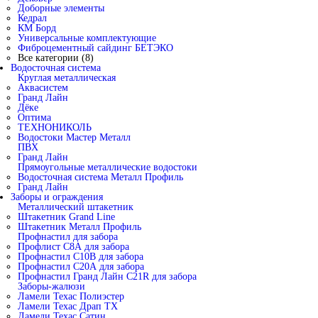
Доборные элементы
Кедрал
КМ Борд
Универсальные комплектующие
Фиброцементный сайдинг БЕТЭКО
Все категории (8)
Водосточная система
Круглая металлическая
Аквасистем
Гранд Лайн
Дёке
Оптима
ТЕХНОНИКОЛЬ
Водостоки Мастер Металл
ПВХ
Гранд Лайн
Прямоугольные металлические водостоки
Водосточная система Металл Профиль
Гранд Лайн
Заборы и ограждения
Металлический штакетник
Штакетник Grand Line
Штакетник Металл Профиль
Профнастил для забора
Профлист С8А для забора
Профнастил С10В для забора
Профнастил С20А для забора
Профнастил Гранд Лайн С21R для забора
Заборы-жалюзи
Ламели Техас Полиэстер
Ламели Техас Драп ТХ
Ламели Техас Сатин