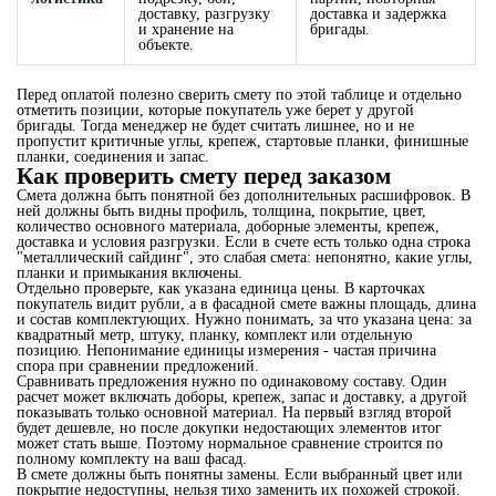
доставку, разгрузку
доставка и задержка
и хранение на
бригады.
объекте.
Перед оплатой полезно сверить смету по этой таблице и отдельно
отметить позиции, которые покупатель уже берет у другой
бригады. Тогда менеджер не будет считать лишнее, но и не
пропустит критичные углы, крепеж, стартовые планки, финишные
планки, соединения и запас.
Как проверить смету перед заказом
Смета должна быть понятной без дополнительных расшифровок. В
ней должны быть видны профиль, толщина, покрытие, цвет,
количество основного материала, доборные элементы, крепеж,
доставка и условия разгрузки. Если в счете есть только одна строка
"металлический сайдинг", это слабая смета: непонятно, какие углы,
планки и примыкания включены.
Отдельно проверьте, как указана единица цены. В карточках
покупатель видит рубли, а в фасадной смете важны площадь, длина
и состав комплектующих. Нужно понимать, за что указана цена: за
квадратный метр, штуку, планку, комплект или отдельную
позицию. Непонимание единицы измерения - частая причина
спора при сравнении предложений.
Сравнивать предложения нужно по одинаковому составу. Один
расчет может включать доборы, крепеж, запас и доставку, а другой
показывать только основной материал. На первый взгляд второй
будет дешевле, но после докупки недостающих элементов итог
может стать выше. Поэтому нормальное сравнение строится по
полному комплекту на ваш фасад.
В смете должны быть понятны замены. Если выбранный цвет или
покрытие недоступны, нельзя тихо заменить их похожей строкой.