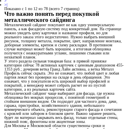
>
>|
Показано с 1 по 12 из 78 (всего 7 страниц)
Что важно понять перед покупкой
металлического сайдинга
Металлический сайдинг покупают не как одну универсальную
панель, а как фасадную систему под конкретный дом. На странице
можно увидеть цену карточки и название профиля, но для
реального заказа этого недостаточно. Нужно выбрать внешний
рисунок, толщину металла, покрытие, цвет, направление монтажа,
доборные элементы, крепеж и схему раскладки. В противном
случае материал может быть хорошим, а итоговая облицовка
получится с неаккуратными углами, лишними стыками или
нехваткой планок.
У этого раздела сильная товарная база: в прямой привязке
категории сейчас 78 активных карточек с ценовым диапазоном 455-
1353 руб.; дочерняя ветка Гранд Лайн активна, а ветка Металл
Профиль сейчас скрыта. Это не означает, что любой цвет и любая
партия лежат без проверки на складе в день обращения. Это
означает, что у покупателя есть широкий выбор профилей и
покрытий, а менеджер может собрать расчет не из пустой
категории, а из реальных карточек сайта.
Металлический сайдинг чаще выбирают для фасада, где нужна
облицовка без мокрых процессов, с понятной геометрией и
стойким внешним видом. Он подходит для частного дома, дачи,
гаража, пристройки, хозяйственного здания, небольшого
коммерческого объекта, реконструкции старого фасада и сочетания
с кровлей или забором в близком цвете. Важно заранее решить,
будет ли материал закрывать весь фасад, только отдельные стены,
нижний пояс, фронтоны или акцентные зоны.
Для Москвы и Московской области существенны сроки и