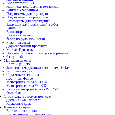
Все категории (7)
Комплектующие для автоматизации
Рейки с креплением
Подсистемы для ограждений
Подсистема Колорити Блэк
Аксессуары для ограждений
Заглушки для профильной трубы
Габионы
Винтопоры
Рулонная сетка
Забор из рулонной сетки
Рулонная сетка
Двухсторонний профлист
Металл Профиль
Профнастил Grand Line двухсторонний
Фигурный
Мансардные окна
Лестницы Дёке
Запчасти к чердачным лестницам Docke
Комплектующие
Чердачные лестницы
Лестницы Факро
Мансардные окна VELUX
Мансардные окна WERSO
Глухие мансардные окна WERSO
Окна Факро
Строительство домов под ключ
Дома из СИП панелей
Каркасные дома
Комплектующие
Вентиляция кровли
Кровельные комплектующие