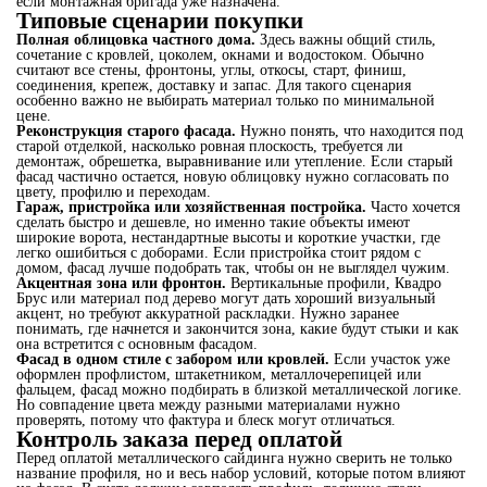
если монтажная бригада уже назначена.
Типовые сценарии покупки
Полная облицовка частного дома.
Здесь важны общий стиль,
сочетание с кровлей, цоколем, окнами и водостоком. Обычно
считают все стены, фронтоны, углы, откосы, старт, финиш,
соединения, крепеж, доставку и запас. Для такого сценария
особенно важно не выбирать материал только по минимальной
цене.
Реконструкция старого фасада.
Нужно понять, что находится под
старой отделкой, насколько ровная плоскость, требуется ли
демонтаж, обрешетка, выравнивание или утепление. Если старый
фасад частично остается, новую облицовку нужно согласовать по
цвету, профилю и переходам.
Гараж, пристройка или хозяйственная постройка.
Часто хочется
сделать быстро и дешевле, но именно такие объекты имеют
широкие ворота, нестандартные высоты и короткие участки, где
легко ошибиться с доборами. Если пристройка стоит рядом с
домом, фасад лучше подобрать так, чтобы он не выглядел чужим.
Акцентная зона или фронтон.
Вертикальные профили, Квадро
Брус или материал под дерево могут дать хороший визуальный
акцент, но требуют аккуратной раскладки. Нужно заранее
понимать, где начнется и закончится зона, какие будут стыки и как
она встретится с основным фасадом.
Фасад в одном стиле с забором или кровлей.
Если участок уже
оформлен профлистом, штакетником, металлочерепицей или
фальцем, фасад можно подбирать в близкой металлической логике.
Но совпадение цвета между разными материалами нужно
проверять, потому что фактура и блеск могут отличаться.
Контроль заказа перед оплатой
Перед оплатой металлического сайдинга нужно сверить не только
название профиля, но и весь набор условий, которые потом влияют