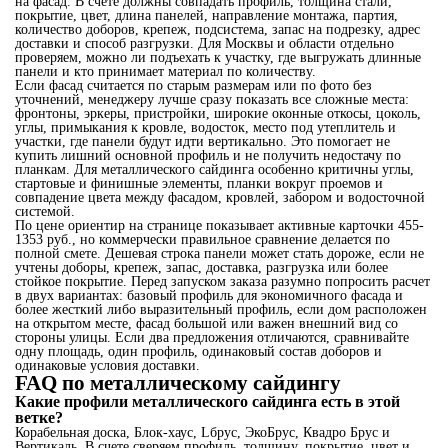
на фасад. В счете должны совпадать профиль, толщина стали,
покрытие, цвет, длина панелей, направление монтажа, партия,
количество доборов, крепеж, подсистема, запас на подрезку, адрес
доставки и способ разгрузки. Для Москвы и области отдельно
проверяем, можно ли подъехать к участку, где выгружать длинные
панели и кто принимает материал по количеству.
Если фасад считается по старым размерам или по фото без
уточнений, менеджеру лучше сразу показать все сложные места:
фронтоны, эркеры, пристройки, широкие оконные откосы, цоколь,
углы, примыкания к кровле, водосток, место под утеплитель и
участки, где панели будут идти вертикально. Это помогает не
купить лишний основной профиль и не получить недостачу по
планкам. Для металлического сайдинга особенно критичны углы,
стартовые и финишные элементы, планки вокруг проемов и
совпадение цвета между фасадом, кровлей, забором и водосточной
системой.
По цене ориентир на странице показывает активные карточки 455-
1353 руб., но коммерчески правильное сравнение делается по
полной смете. Дешевая строка панели может стать дороже, если не
учтены доборы, крепеж, запас, доставка, разгрузка или более
стойкое покрытие. Перед запуском заказа разумно попросить расчет
в двух вариантах: базовый профиль для экономичного фасада и
более жесткий либо выразительный профиль, если дом расположен
на открытом месте, фасад большой или важен внешний вид со
стороны улицы. Если два предложения отличаются, сравнивайте
одну площадь, один профиль, одинаковый состав доборов и
одинаковые условия доставки.
FAQ по металлическому сайдингу
Какие профили металлического сайдинга есть в этой
ветке?
Корабельная доска, Блок-хаус, Lбрус, ЭкоБрус, Квадро Брус и
Вертикаль. В счете сверяем профиль, толщину, покрытие, цвет и