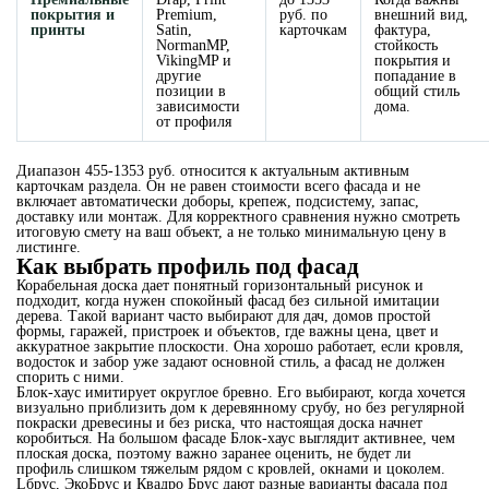
покрытия и
Premium,
руб. по
внешний вид,
принты
Satin,
карточкам
фактура,
NormanMP,
стойкость
VikingMP и
покрытия и
другие
попадание в
позиции в
общий стиль
зависимости
дома.
от профиля
Диапазон 455-1353 руб. относится к актуальным активным
карточкам раздела. Он не равен стоимости всего фасада и не
включает автоматически доборы, крепеж, подсистему, запас,
доставку или монтаж. Для корректного сравнения нужно смотреть
итоговую смету на ваш объект, а не только минимальную цену в
листинге.
Как выбрать профиль под фасад
Корабельная доска дает понятный горизонтальный рисунок и
подходит, когда нужен спокойный фасад без сильной имитации
дерева. Такой вариант часто выбирают для дач, домов простой
формы, гаражей, пристроек и объектов, где важны цена, цвет и
аккуратное закрытие плоскости. Она хорошо работает, если кровля,
водосток и забор уже задают основной стиль, а фасад не должен
спорить с ними.
Блок-хаус имитирует округлое бревно. Его выбирают, когда хочется
визуально приблизить дом к деревянному срубу, но без регулярной
покраски древесины и без риска, что настоящая доска начнет
коробиться. На большом фасаде Блок-хаус выглядит активнее, чем
плоская доска, поэтому важно заранее оценить, не будет ли
профиль слишком тяжелым рядом с кровлей, окнами и цоколем.
Lбрус, ЭкоБрус и Квадро Брус дают разные варианты фасада под