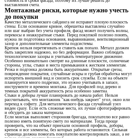
стоимость и сроки фасада, поэтому их лучше решить до
выставления счета.
Монтажные риски, которые нужно учесть
до покупки
Качество металлического сайдинга не исправит плохую плоскость
стены. Если основание кривое, обрешетка выставлена случайно
или шаг выбран без учета профиля, фасад может получить волны,
перекосы и неаккуратные стыки. Перед покупкой полезно понять,
нужна ли подготовка основания, выравнивание, вентиляционный
зазор и дополнительные элементы подсистемы.
Крепеж нельзя перетягивать и ставить как попало. Металл должен
быть закреплен надежно, но без деформации. Важно соблюдать
технологические зазоры и учитывать температурное движение.
Особенно внимательно смотрят на длинные плоскости, солнечные
стороны, углы, стыки и места примыкания к жестким элементам.
Резка и подгонка должны быть аккуратными. Открытые срезы,
повреждение покрытия, случайные искры и грубая обработка могут
испортить внешний вид и снизить срок службы. Если на объекте
планируется много подрезки, это нужно учитывать в запасе,
инструменте и времени монтажа. Для профилей под дерево и
темных покрытий аккуратность реза особенно заметна.
Стыки и доборы лучше планировать до начала работ. Нельзя
рассчитывать, что монтажник "как-нибудь закроет" угол, окно или
переход к софиту. Для металлического фасада случайный узел
виден сразу. Если есть сложные места, их лучше сфотографировать
и обсудить до заказа материала.
Если монтаж выполняет сторонняя бригада, покупателю все равно
полезно иметь понятную смету по материалам. Тогда проще
проверить, что на объект приехали основной профиль, доборы,
крепеж и все элементы, без которых работа остановится. Сильная
страница должна помогать покупателю контролировать заказ, а не