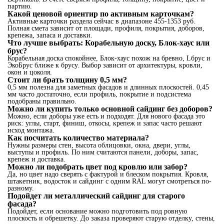
партию.
Какой ценовой ориентир по активным карточкам?
Активные карточки раздела сейчас в диапазоне 455-1353 руб.
Полная смета зависит от площади, профиля, покрытия, доборов,
крепежа, запаса и доставки.
Что лучше выбрать: Корабельную доску, Блок-хаус или
брус?
Корабельная доска спокойнее, Блок-хаус похож на бревно, Lбрус и
ЭкоБрус ближе к брусу. Выбор зависит от архитектуры, кровли,
окон и цоколя.
Стоит ли брать толщину 0,5 мм?
0,5 мм полезна для заметных фасадов и длинных плоскостей. 0,45
мм часто достаточно, если профиль, покрытие и подсистема
подобраны правильно.
Можно ли купить только основной сайдинг без доборов?
Можно, если доборы уже есть и подходят. Для нового фасада это
риск: углы, старт, финиш, откосы, крепеж и запас часто решают
исход монтажа.
Как посчитать количество материала?
Нужны размеры стен, высота облицовки, окна, двери, углы,
выступы и профиль. По ним считаются панели, доборы, запас,
крепеж и доставка.
Можно ли подобрать цвет под кровлю или забор?
Да, но цвет надо сверять с фактурой и блеском покрытия. Кровля,
штакетник, водосток и сайдинг с одним RAL могут смотреться по-
разному.
Подойдет ли металлический сайдинг для старого
фасада?
Подойдет, если основание можно подготовить под ровную
плоскость и обрешетку. До заказа проверяют старую отделку, стены,