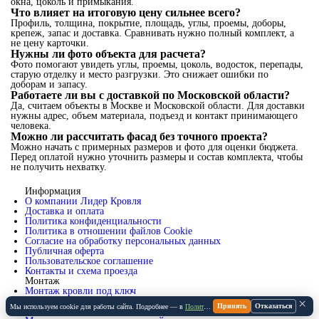
окна, цоколь и примыкания.
Что влияет на итоговую цену сильнее всего?
Профиль, толщина, покрытие, площадь, углы, проемы, доборы,
крепеж, запас и доставка. Сравнивать нужно полный комплект, а
не цену карточки.
Нужны ли фото объекта для расчета?
Фото помогают увидеть углы, проемы, цоколь, водосток, перепады,
старую отделку и место разгрузки. Это снижает ошибки по
доборам и запасу.
Работаете ли вы с доставкой по Московской области?
Да, считаем объекты в Москве и Московской области. Для доставки
нужны адрес, объем материала, подъезд и контакт принимающего
человека.
Можно ли рассчитать фасад без точного проекта?
Можно начать с примерных размеров и фото для оценки бюджета.
Перед оплатой нужно уточнить размеры и состав комплекта, чтобы
не получить нехватку.
Информация
О компании Лидер Кровля
Доставка и оплата
Политика конфиденциальности
Политика в отношении файлов Cookie
Согласие на обработку персональных данных
Публичная оферта
Пользовательское соглашение
Контакты и схема проезда
Монтаж
Монтаж кровли под ключ
Монтаж фасада под ключ
×
Принять
Отказаться
Мы используем cookie для работы сайта. Подробнее — в
Политике Cookie
.
Монтаж заборов