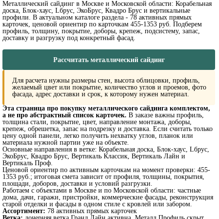
Металлический сайдинг в Москве и Московской области: Корабельная
доска, Блок-хаус, Lбрус, ЭкоБрус, Квадро Брус и вертикальные
профили. В актуальном каталоге раздела - 78 активных прямых
карточек, ценовой ориентир по карточкам 455-1353 руб. Подберем
профиль, толщину, покрытие, доборы, крепеж, подсистему, запас,
доставку и разгрузку под конкретный фасад.
Рассчитать металлический сайдинг
Для расчета нужны размеры стен, высота облицовки, профиль,
желаемый цвет или покрытие, количество углов и проемов, фото
фасада, адрес доставки и срок, к которому нужен материал.
Эта страница про покупку металлического сайдинга комплектом,
а не про абстрактный список карточек.
В заказе важны профиль,
толщина стали, покрытие, цвет, направление монтажа, доборы,
крепеж, обрешетка, запас на подрезку и доставка. Если считать только
цену одной панели, легко получить нехватку углов, планок или
материала нужной партии уже на объекте.
Основные направления в ветке: Корабельная доска, Блок-хаус, Lбрус,
ЭкоБрус, Квадро Брус, Вертикаль Классик, Вертикаль Лайн и
Вертикаль Проф.
Ценовой ориентир по активным карточкам на момент проверки: 455-
1353 руб.; итоговая смета зависит от профиля, толщины, покрытия,
площади, доборов, доставки и условий разгрузки.
Работаем с объектами в Москве и по Московской области: частные
дома, дачи, гаражи, пристройки, коммерческие фасады, реконструкция
старой отделки и фасады в одном стиле с кровлей или забором.
Ассортимент:
78 активных прямых карточек
Ветка:
дочерняя ветка Гранд Лайн активна, Металл Профиль скрыт