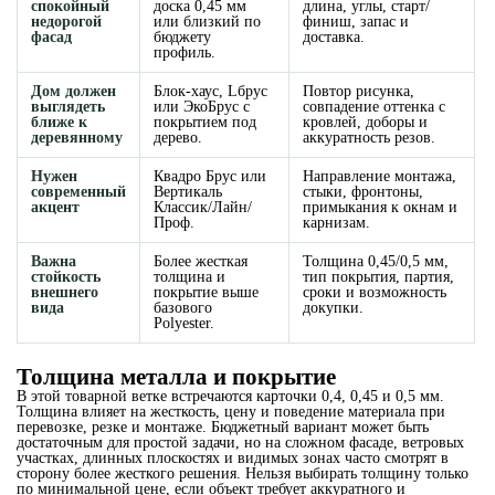
спокойный
доска 0,45 мм
длина, углы, старт/
недорогой
или близкий по
финиш, запас и
фасад
бюджету
доставка.
профиль.
Дом должен
Блок-хаус, Lбрус
Повтор рисунка,
выглядеть
или ЭкоБрус с
совпадение оттенка с
ближе к
покрытием под
кровлей, доборы и
деревянному
дерево.
аккуратность резов.
Нужен
Квадро Брус или
Направление монтажа,
современный
Вертикаль
стыки, фронтоны,
акцент
Классик/Лайн/
примыкания к окнам и
Проф.
карнизам.
Важна
Более жесткая
Толщина 0,45/0,5 мм,
стойкость
толщина и
тип покрытия, партия,
внешнего
покрытие выше
сроки и возможность
вида
базового
докупки.
Polyester.
Толщина металла и покрытие
В этой товарной ветке встречаются карточки 0,4, 0,45 и 0,5 мм.
Толщина влияет на жесткость, цену и поведение материала при
перевозке, резке и монтаже. Бюджетный вариант может быть
достаточным для простой задачи, но на сложном фасаде, ветровых
участках, длинных плоскостях и видимых зонах часто смотрят в
сторону более жесткого решения. Нельзя выбирать толщину только
по минимальной цене, если объект требует аккуратного и