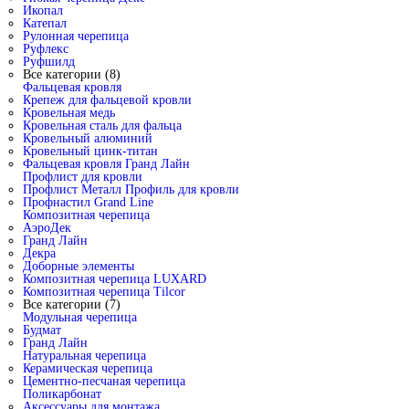
Икопал
Катепал
Рулонная черепица
Руфлекс
Руфшилд
Все категории (8)
Фальцевая кровля
Крепеж для фальцевой кровли
Кровельная медь
Кровельная сталь для фальца
Кровельный алюминий
Кровельный цинк-титан
Фальцевая кровля Гранд Лайн
Профлист для кровли
Профлист Металл Профиль для кровли
Профнастил Grand Line
Композитная черепица
АэроДек
Гранд Лайн
Декра
Доборные элементы
Композитная черепица LUXARD
Композитная черепица Tilcor
Все категории (7)
Модульная черепица
Будмат
Гранд Лайн
Натуральная черепица
Керамическая черепица
Цементно-песчаная черепица
Поликарбонат
Аксессуары для монтажа