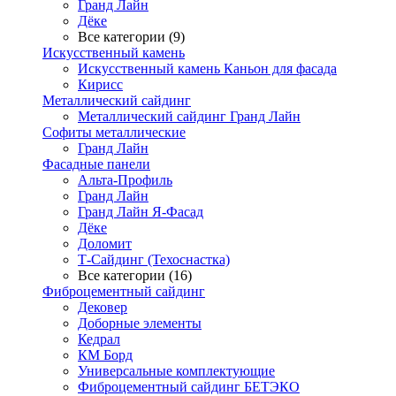
Гранд Лайн
Дёке
Все категории (9)
Искусственный камень
Искусственный камень Каньон для фасада
Кирисс
Металлический сайдинг
Металлический сайдинг Гранд Лайн
Софиты металлические
Гранд Лайн
Фасадные панели
Альта-Профиль
Гранд Лайн
Гранд Лайн Я-Фасад
Дёке
Доломит
Т-Сайдинг (Техоснастка)
Все категории (16)
Фиброцементный сайдинг
Дековер
Доборные элементы
Кедрал
КМ Борд
Универсальные комплектующие
Фиброцементный сайдинг БЕТЭКО