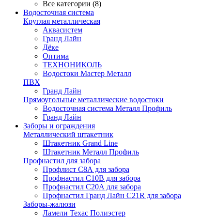
Все категории (8)
Водосточная система
Круглая металлическая
Аквасистем
Гранд Лайн
Дёке
Оптима
ТЕХНОНИКОЛЬ
Водостоки Мастер Металл
ПВХ
Гранд Лайн
Прямоугольные металлические водостоки
Водосточная система Металл Профиль
Гранд Лайн
Заборы и ограждения
Металлический штакетник
Штакетник Grand Line
Штакетник Металл Профиль
Профнастил для забора
Профлист С8А для забора
Профнастил С10В для забора
Профнастил С20А для забора
Профнастил Гранд Лайн С21R для забора
Заборы-жалюзи
Ламели Техас Полиэстер