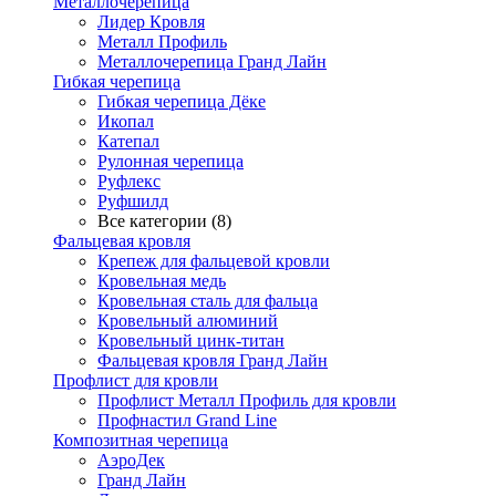
Металлочерепица
Лидер Кровля
Металл Профиль
Металлочерепица Гранд Лайн
Гибкая черепица
Гибкая черепица Дёке
Икопал
Катепал
Рулонная черепица
Руфлекс
Руфшилд
Все категории (8)
Фальцевая кровля
Крепеж для фальцевой кровли
Кровельная медь
Кровельная сталь для фальца
Кровельный алюминий
Кровельный цинк-титан
Фальцевая кровля Гранд Лайн
Профлист для кровли
Профлист Металл Профиль для кровли
Профнастил Grand Line
Композитная черепица
АэроДек
Гранд Лайн