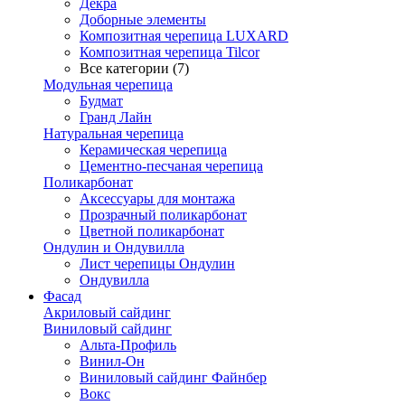
Декра
Доборные элементы
Композитная черепица LUXARD
Композитная черепица Tilcor
Все категории (7)
Модульная черепица
Будмат
Гранд Лайн
Натуральная черепица
Керамическая черепица
Цементно-песчаная черепица
Поликарбонат
Аксессуары для монтажа
Прозрачный поликарбонат
Цветной поликарбонат
Ондулин и Ондувилла
Лист черепицы Ондулин
Ондувилла
Фасад
Акриловый сайдинг
Виниловый сайдинг
Альта-Профиль
Винил-Он
Виниловый сайдинг Файнбер
Вокс