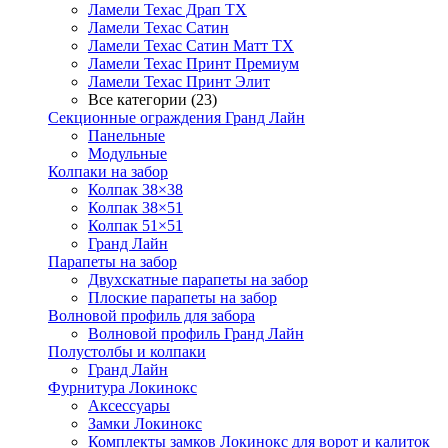
Ламели Техас Драп ТХ
Ламели Техас Сатин
Ламели Техас Сатин Матт ТХ
Ламели Техас Принт Премиум
Ламели Техас Принт Элит
Все категории (23)
Секционные ограждения Гранд Лайн
Панельные
Модульные
Колпаки на забор
Колпак 38×38
Колпак 38×51
Колпак 51×51
Гранд Лайн
Парапеты на забор
Двухскатные парапеты на забор
Плоские парапеты на забор
Волновой профиль для забора
Волновой профиль Гранд Лайн
Полустолбы и колпаки
Гранд Лайн
Фурнитура Локинокс
Аксессуары
Замки Локинокс
Комплекты замков Локинокс для ворот и калиток