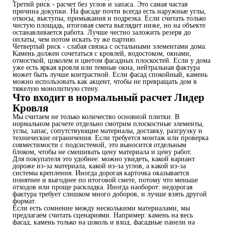
Третий риск - расчет без углов и запаса. Это самая частая
причина докупки. На фасаде почти всегда есть наружные углы,
откосы, выступы, примыкания и подрезка. Если считать только
чистую площадь, итоговая смета выглядит ниже, но на объекте
останавливается работа. Лучше честно заложить резерв до
оплаты, чем потом искать ту же партию.
Четвертый риск - слабая связка с остальными элементами дома.
Камень должен сочетаться с кровлей, водостоком, окнами,
отмосткой, цоколем и цветом фасадных плоскостей. Если у дома
уже есть яркая кровля или темные окна, нейтральная фактура
может быть лучше контрастной. Если фасад спокойный, камень
можно использовать как акцент, чтобы не превращать дом в
тяжелую монолитную стену.
Что входит в нормальный расчет Лидер
Кровля
Мы считаем не только количество основной плитки. В
нормальном расчете отдельно смотрим плоскостные элементы,
углы, запас, сопутствующие материалы, доставку, разгрузку и
технические ограничения. Если требуется монтаж или проверка
совместимости с подсистемой, это выносится отдельным
блоком, чтобы не смешивать цену материала и цену работ.
Для покупателя это удобнее: можно увидеть, какой вариант
дороже из-за материала, какой из-за углов, а какой из-за
системы крепления. Иногда дорогая карточка оказывается
понятнее и выгоднее по итоговой смете, потому что меньше
отходов или проще раскладка. Иногда наоборот: недорогая
фактура требует слишком много доборов, и лучше взять другой
формат.
Если есть сомнение между несколькими материалами, мы
предлагаем считать сценариями. Например: камень на весь
фасад, камень только на цоколь и вход, фасадные панели на