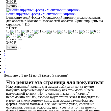
3430 ₽
Купить
Вентилируемый фасад «Мюнхенский кирпич»
Вентилируемый фасад «Мюнхенский кирпич» можно заказать
для объекта в Москве и Московской области. Ориентир цены на
странице: 4 116..
* Цвет:
В наличии
3430 ₽
Купить
1
2
3
4
5
>
>|
Показано с 1 по 12 из 59 (всего 5 страниц)
Что решает эта страница для покупателя
Искусственный камень для фасада выбирают, когда нужно
получить выразительную облицовку без стоимости и веса
натуральной кладки. Но по одному названию “камень”
невозможно понять, сколько будет стоить заказ и подойдет ли
материал к конкретному дому. Для фасада важны фактура,
формат, способ монтажа, вес, количество углов, состояние
основания, отливы, водосток, цвет кровли и то, где именно
будет облицовка: на цоколе, на всей стене, на входной группе,