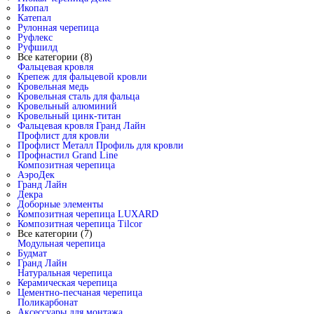
Икопал
Катепал
Рулонная черепица
Руфлекс
Руфшилд
Все категории (8)
Фальцевая кровля
Крепеж для фальцевой кровли
Кровельная медь
Кровельная сталь для фальца
Кровельный алюминий
Кровельный цинк-титан
Фальцевая кровля Гранд Лайн
Профлист для кровли
Профлист Металл Профиль для кровли
Профнастил Grand Line
Композитная черепица
АэроДек
Гранд Лайн
Декра
Доборные элементы
Композитная черепица LUXARD
Композитная черепица Tilcor
Все категории (7)
Модульная черепица
Будмат
Гранд Лайн
Натуральная черепица
Керамическая черепица
Цементно-песчаная черепица
Поликарбонат
Аксессуары для монтажа