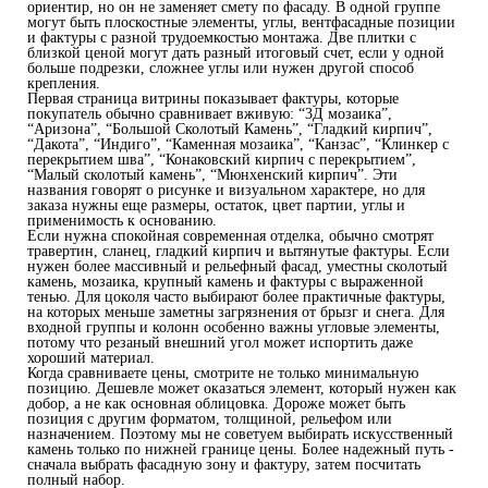
ориентир, но он не заменяет смету по фасаду. В одной группе
могут быть плоскостные элементы, углы, вентфасадные позиции
и фактуры с разной трудоемкостью монтажа. Две плитки с
близкой ценой могут дать разный итоговый счет, если у одной
больше подрезки, сложнее углы или нужен другой способ
крепления.
Первая страница витрины показывает фактуры, которые
покупатель обычно сравнивает вживую: “3Д мозаика”,
“Аризона”, “Большой Сколотый Камень”, “Гладкий кирпич”,
“Дакота”, “Индиго”, “Каменная мозаика”, “Канзас”, “Клинкер с
перекрытием шва”, “Конаковский кирпич с перекрытием”,
“Малый сколотый камень”, “Мюнхенский кирпич”. Эти
названия говорят о рисунке и визуальном характере, но для
заказа нужны еще размеры, остаток, цвет партии, углы и
применимость к основанию.
Если нужна спокойная современная отделка, обычно смотрят
травертин, сланец, гладкий кирпич и вытянутые фактуры. Если
нужен более массивный и рельефный фасад, уместны сколотый
камень, мозаика, крупный камень и фактуры с выраженной
тенью. Для цоколя часто выбирают более практичные фактуры,
на которых меньше заметны загрязнения от брызг и снега. Для
входной группы и колонн особенно важны угловые элементы,
потому что резаный внешний угол может испортить даже
хороший материал.
Когда сравниваете цены, смотрите не только минимальную
позицию. Дешевле может оказаться элемент, который нужен как
добор, а не как основная облицовка. Дороже может быть
позиция с другим форматом, толщиной, рельефом или
назначением. Поэтому мы не советуем выбирать искусственный
камень только по нижней границе цены. Более надежный путь -
сначала выбрать фасадную зону и фактуру, затем посчитать
полный набор.