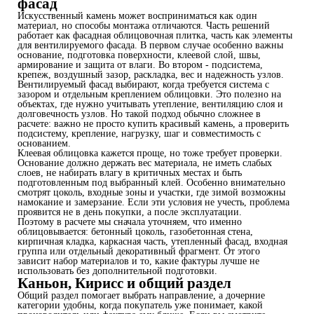
фасад
Искусственный камень может восприниматься как один
материал, но способы монтажа отличаются. Часть решений
работает как фасадная облицовочная плитка, часть как элементы
для вентилируемого фасада. В первом случае особенно важны
основание, подготовка поверхности, клеевой слой, швы,
армирование и защита от влаги. Во втором - подсистема,
крепеж, воздушный зазор, раскладка, вес и надежность узлов.
Вентилируемый фасад выбирают, когда требуется система с
зазором и отдельным креплением облицовки. Это полезно на
объектах, где нужно учитывать утепление, вентиляцию слоя и
долговечность узлов. Но такой подход обычно сложнее в
расчете: важно не просто купить красивый камень, а проверить
подсистему, крепление, нагрузку, шаг и совместимость с
основанием.
Клеевая облицовка кажется проще, но тоже требует проверки.
Основание должно держать вес материала, не иметь слабых
слоев, не набирать влагу в критичных местах и быть
подготовленным под выбранный клей. Особенно внимательно
смотрят цоколь, входные зоны и участки, где зимой возможны
намокание и замерзание. Если эти условия не учесть, проблема
проявится не в день покупки, а после эксплуатации.
Поэтому в расчете мы сначала уточняем, что именно
облицовывается: бетонный цоколь, газобетонная стена,
кирпичная кладка, каркасная часть, утепленный фасад, входная
группа или отдельный декоративный фрагмент. От этого
зависит набор материалов и то, какие фактуры лучше не
использовать без дополнительной подготовки.
Каньон, Кирисс и общий раздел
Общий раздел помогает выбрать направление, а дочерние
категории удобны, когда покупатель уже понимает, какой