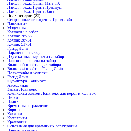
Ламели Техас Сатин Матт ТХ
Ламели Техас Принт Премиум
Ламели Техас Принт Элит
Все категории (23)
Секционные ограждения Гранд Лайн
Панельные
Модульные
Колпаки на забор
Колпак 38×38
Колпак 38×51
Колпак 51×51
Гранд Лайн
Парапеты на забор
Двухскатные парапеты на забор
Плоские парапеты на забор
Волновой профиль для забора
Волновой профиль Гранд Лайн
Полустолбы и колпаки
Гранд Лайн
Фурнитура Локинокс
Аксессуары
Замки Локинокс
Комплекты замков Локинокс для ворот и калиток
Петли
Планки
Временные ограждения
Ворота
Калитки
Комплекты
Крепления
Основания для временных ограждений
Панели и секции