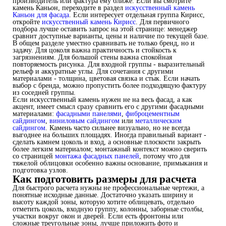
производитель или фактура ему ближе. Если вы смотрите
камень Каньон, переходите в раздел
искусственный камень
Каньон для фасада
. Если интересует отдельная группа Кирисс,
откройте
искусственный камень Кирисс
. Для первичного
подбора лучше оставить запрос на этой странице: менеджер
сравнит доступные варианты, цены и наличие по текущей базе.
В общем разделе уместно сравнивать не только бренд, но и
задачу. Для цоколя важна практичность и стойкость к
загрязнениям. Для большой стены важна спокойная
повторяемость рисунка. Для входной группы - выразительный
рельеф и аккуратные углы. Для сочетания с другими
материалами - толщина, цветовая связка и стык. Если начать
выбор с бренда, можно пропустить более подходящую фактуру
из соседней группы.
Если искусственный камень нужен не на весь фасад, а как
акцент, имеет смысл сразу сравнить его с другими фасадными
материалами:
фасадными панелями
,
фиброцементным
сайдингом
,
виниловым сайдингом
или
металлическим
сайдингом
. Камень часто сильнее визуально, но не всегда
выгоднее на больших площадях. Иногда правильный вариант -
сделать камнем цоколь и вход, а основные плоскости закрыть
более легким материалом; монтажный контекст можно сверить
со страницей
монтажа фасадных панелей
, потому что для
тяжелой облицовки особенно важны основание, примыкания и
подготовка узлов.
Как подготовить размеры для расчета
Для быстрого расчета нужны не профессиональные чертежи, а
понятные исходные данные. Достаточно указать ширину и
высоту каждой зоны, которую хотите облицевать, отдельно
отметить цоколь, входную группу, колонны, заборные столбы,
участки вокруг окон и дверей. Если есть фронтоны или
сложные треугольные зоны, лучше приложить фото и