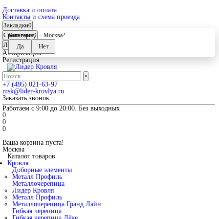
Доставка и оплата
Контакты и схема проезда
Закладки
0
Сравнение
0
Ваш город —
Москва
?
Личный кабинет
Авторизация
Регистрация
×
+7 (495) 021-63-97
msk@lider-krovlya.ru
Заказать звонок
Работаем с 9:00 до 20:00. Без выходных
0
0
0
Ваша корзина пуста!
Москва
Каталог товаров
Кровля
Доборные элементы
Металл Профиль
Металлочерепица
Лидер Кровля
Металл Профиль
Металлочерепица Гранд Лайн
Гибкая черепица
Гибкая черепица Дёке