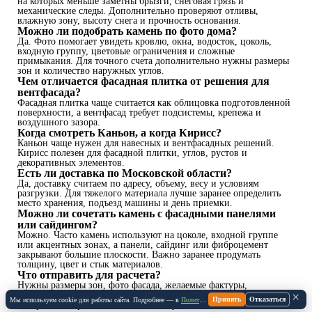
на которых меньше заметны брызги, снеговая грязь и
механические следы. Дополнительно проверяют отливы,
влажную зону, высоту снега и прочность основания.
Можно ли подобрать камень по фото дома?
Да. Фото помогает увидеть кровлю, окна, водосток, цоколь,
входную группу, цветовые ограничения и сложные
примыкания. Для точного счета дополнительно нужны размеры
зон и количество наружных углов.
Чем отличается фасадная плитка от решения для
вентфасада?
Фасадная плитка чаще считается как облицовка подготовленной
поверхности, а вентфасад требует подсистемы, крепежа и
воздушного зазора.
Когда смотреть Каньон, а когда Кирисс?
Каньон чаще нужен для навесных и вентфасадных решений.
Кирисс полезен для фасадной плитки, углов, рустов и
декоративных элементов.
Есть ли доставка по Московской области?
Да, доставку считаем по адресу, объему, весу и условиям
разгрузки. Для тяжелого материала лучше заранее определить
место хранения, подъезд машины и день приемки.
Можно ли сочетать камень с фасадными панелями
или сайдингом?
Можно. Часто камень используют на цоколе, входной группе
или акцентных зонах, а панели, сайдинг или фиброцемент
закрывают большие плоскости. Важно заранее продумать
толщину, цвет и стык материалов.
Что отправить для расчета?
Нужны размеры зон, фото фасада, желаемые фактуры,
×
количество наружных углов, адрес доставки и задача: только
Принять
Отказаться
Мы используем cookie для работы сайта. Подробнее — в
Политике Cookie
.
материал или расчет с монтажными условиями.