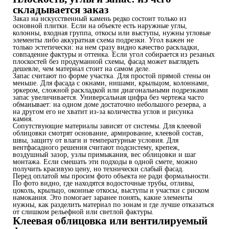
складывается заказ
Заказ на искусственный камень редко состоит только из
основной плитки. Если на объекте есть наружные углы,
колонны, входная группа, откосы или выступы, нужны угловые
элементы либо аккуратная схема подрезки. Угол важен не
только эстетически: на нем сразу видно качество раскладки,
совпадение фактуры и оттенка. Если угол собирается из резаных
плоскостей без продуманной схемы, фасад может выглядеть
дешевле, чем материал стоит на самом деле.
Запас считают по форме участка. Для простой прямой стены он
меньше. Для фасада с окнами, нишами, крыльцом, колоннами,
эркером, сложной раскладкой или диагональными подрезками
запас увеличивается. Универсальная цифра без чертежа часто
обманывает: на одном доме достаточно небольшого резерва, а
на другом его не хватит из-за количества углов и рисунка
камня.
Сопутствующие материалы зависят от системы. Для клеевой
облицовки смотрят основание, армирование, клеевой состав,
швы, защиту от влаги и температурные условия. Для
вентфасадного решения считают подсистему, крепеж,
воздушный зазор, узлы примыкания, вес облицовки и шаг
монтажа. Если смешать эти подходы в одной смете, можно
получить красивую цену, но технически слабый фасад.
Перед оплатой мы просим фото объекта не ради формальности.
По фото видно, где находятся водосточные трубы, отливы,
цоколь, крыльцо, оконные откосы, выступы и участки с риском
намокания. Это помогает заранее понять, какие элементы
нужны, как разделить материал по зонам и где лучше отказаться
от слишком рельефной или светлой фактуры.
Клеевая облицовка или вентилируемый