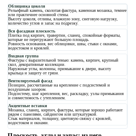
Облицовка цоколя
Рельефный камень, сколотая фактура, каменная мозаика, темнее
или практичнее основной стены.
Высоту цоколя, отливы, влажную зону, снеговую нагрузку,
количество углов и запас на подрезку.
Вся фасадная плоскость
Плитка под кирпич, травертин, сланец, спокойные форматы,
которые не перегружают большую площадь.
Ровность основания, вес облицовки, швы, стыки с окнами,
водостоком и кровлей.
Входная группа
Фактуры с выразительной тенью: камень, кирпич, крупный
скол, декоративные коллекции.
Наружные углы, колонны, примыкание к двери, высоту
крыльца и защиту от грязи.
Вентилируемый фасад
Позиции, рассчитанные на крепление с подсистемой и
воздушным зазором.
Подсистему, шаг крепления, вес, раскладку, узлы примыкания
и совместимость с утеплением.
Акцентные вставки
Мозаика, сланец, кирпич, фактуры, которые хорошо работают
рядом с панелями, сайдингом или штукатуркой.
Стык материалов, толщину, цветовую связку с кровлей,
водостоком и окнами.
Плоскость, углы и запас: из чего