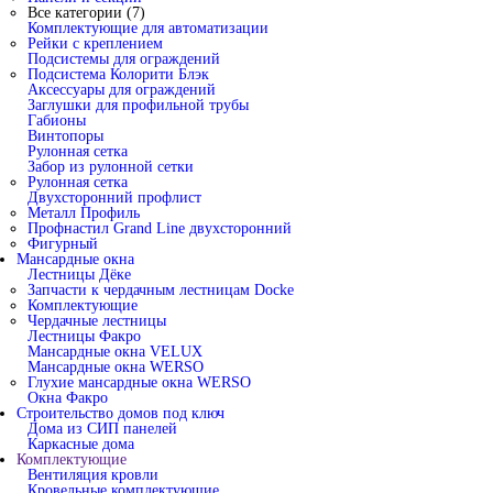
Все категории (7)
Комплектующие для автоматизации
Рейки с креплением
Подсистемы для ограждений
Подсистема Колорити Блэк
Аксессуары для ограждений
Заглушки для профильной трубы
Габионы
Винтопоры
Рулонная сетка
Забор из рулонной сетки
Рулонная сетка
Двухсторонний профлист
Металл Профиль
Профнастил Grand Line двухсторонний
Фигурный
Мансардные окна
Лестницы Дёке
Запчасти к чердачным лестницам Docke
Комплектующие
Чердачные лестницы
Лестницы Факро
Мансардные окна VELUX
Мансардные окна WERSO
Глухие мансардные окна WERSO
Окна Факро
Строительство домов под ключ
Дома из СИП панелей
Каркасные дома
Комплектующие
Вентиляция кровли
Кровельные комплектующие