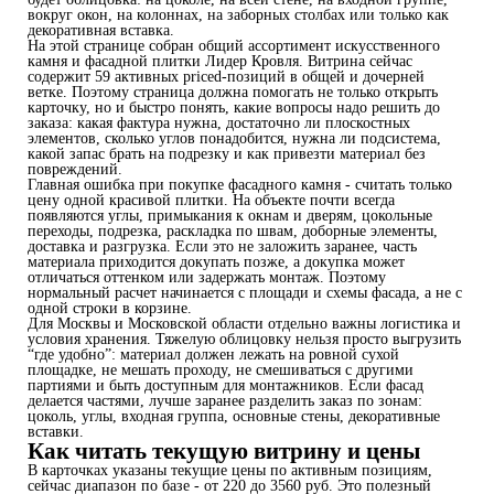
вокруг окон, на колоннах, на заборных столбах или только как
декоративная вставка.
На этой странице собран общий ассортимент искусственного
камня и фасадной плитки Лидер Кровля. Витрина сейчас
содержит 59 активных priced-позиций в общей и дочерней
ветке. Поэтому страница должна помогать не только открыть
карточку, но и быстро понять, какие вопросы надо решить до
заказа: какая фактура нужна, достаточно ли плоскостных
элементов, сколько углов понадобится, нужна ли подсистема,
какой запас брать на подрезку и как привезти материал без
повреждений.
Главная ошибка при покупке фасадного камня - считать только
цену одной красивой плитки. На объекте почти всегда
появляются углы, примыкания к окнам и дверям, цокольные
переходы, подрезка, раскладка по швам, доборные элементы,
доставка и разгрузка. Если это не заложить заранее, часть
материала приходится докупать позже, а докупка может
отличаться оттенком или задержать монтаж. Поэтому
нормальный расчет начинается с площади и схемы фасада, а не с
одной строки в корзине.
Для Москвы и Московской области отдельно важны логистика и
условия хранения. Тяжелую облицовку нельзя просто выгрузить
“где удобно”: материал должен лежать на ровной сухой
площадке, не мешать проходу, не смешиваться с другими
партиями и быть доступным для монтажников. Если фасад
делается частями, лучше заранее разделить заказ по зонам:
цоколь, углы, входная группа, основные стены, декоративные
вставки.
Как читать текущую витрину и цены
В карточках указаны текущие цены по активным позициям,
сейчас диапазон по базе - от 220 до 3560 руб. Это полезный