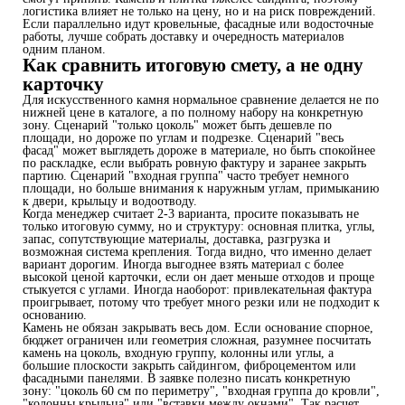
логистика влияет не только на цену, но и на риск повреждений.
Если параллельно идут кровельные, фасадные или водосточные
работы, лучше собрать доставку и очередность материалов
одним планом.
Как сравнить итоговую смету, а не одну
карточку
Для искусственного камня нормальное сравнение делается не по
нижней цене в каталоге, а по полному набору на конкретную
зону. Сценарий "только цоколь" может быть дешевле по
площади, но дороже по углам и подрезке. Сценарий "весь
фасад" может выглядеть дороже в материале, но быть спокойнее
по раскладке, если выбрать ровную фактуру и заранее закрыть
партию. Сценарий "входная группа" часто требует немного
площади, но больше внимания к наружным углам, примыканию
к двери, крыльцу и водоотводу.
Когда менеджер считает 2-3 варианта, просите показывать не
только итоговую сумму, но и структуру: основная плитка, углы,
запас, сопутствующие материалы, доставка, разгрузка и
возможная система крепления. Тогда видно, что именно делает
вариант дорогим. Иногда выгоднее взять материал с более
высокой ценой карточки, если он дает меньше отходов и проще
стыкуется с углами. Иногда наоборот: привлекательная фактура
проигрывает, потому что требует много резки или не подходит к
основанию.
Камень не обязан закрывать весь дом. Если основание спорное,
бюджет ограничен или геометрия сложная, разумнее посчитать
камень на цоколь, входную группу, колонны или углы, а
большие плоскости закрыть сайдингом, фиброцементом или
фасадными панелями. В заявке полезно писать конкретную
зону: "цоколь 60 см по периметру", "входная группа до кровли",
"колонны крыльца" или "вставки между окнами". Так расчет