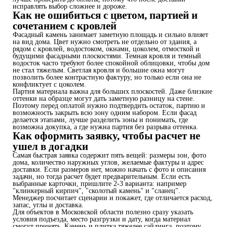
исправлять выбор сложнее и дороже.
Как не ошибиться с цветом, партией и
сочетанием с кровлей
Фасадный камень занимает заметную площадь и сильно влияет
на вид дома. Цвет нужно смотреть не отдельно от здания, а
рядом с кровлей, водостоком, окнами, цоколем, отмосткой и
будущими фасадными плоскостями. Темная кровля и темный
водосток часто требуют более спокойной облицовки, чтобы дом
не стал тяжелым. Светлая кровля и большие окна могут
позволить более контрастную фактуру, но только если она не
конфликтует с цоколем.
Партия материала важна для больших плоскостей. Даже близкие
оттенки на образце могут дать заметную разницу на стене.
Поэтому перед оплатой нужно подтвердить остаток, партию и
возможность закрыть всю зону одним набором. Если фасад
делается этапами, лучше разделить зоны и понимать, где
возможна докупка, а где нужна партия без разрыва оттенка.
Как оформить заявку, чтобы расчет не
ушел в догадки
Самая быстрая заявка содержит пять вещей: размеры зон, фото
дома, количество наружных углов, желаемые фактуры и адрес
доставки. Если размеров нет, можно начать с фото и описания
задачи, но тогда расчет будет предварительным. Если есть
выбранные карточки, пришлите 2-3 варианта: например
"клинкерный кирпич", "сколотый камень" и "сланец".
Менеджер посчитает сценарии и покажет, где отличается расход,
запас, углы и доставка.
Для объектов в Московской области полезно сразу указать
условия подъезда, место разгрузки и дату, когда материал
смогут принять. Камень и плитка тяжелее сайдинга, поэтому