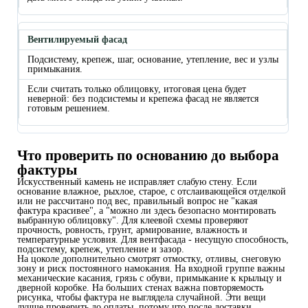
Вентилируемый фасад
Подсистему, крепеж, шаг, основание, утепление, вес и узлы
примыкания.
Если считать только облицовку, итоговая цена будет
неверной: без подсистемы и крепежа фасад не является
готовым решением.
Что проверить по основанию до выбора
фактуры
Искусственный камень не исправляет слабую стену. Если
основание влажное, рыхлое, старое, с отслаивающейся отделкой
или не рассчитано под вес, правильный вопрос не "какая
фактура красивее", а "можно ли здесь безопасно монтировать
выбранную облицовку". Для клеевой схемы проверяют
прочность, ровность, грунт, армирование, влажность и
температурные условия. Для вентфасада - несущую способность,
подсистему, крепеж, утепление и зазор.
На цоколе дополнительно смотрят отмостку, отливы, снеговую
зону и риск постоянного намокания. На входной группе важны
механические касания, грязь с обуви, примыкание к крыльцу и
дверной коробке. На больших стенах важна повторяемость
рисунка, чтобы фактура не выглядела случайной. Эти вещи
лучше проверить до оплаты, потому что после доставки