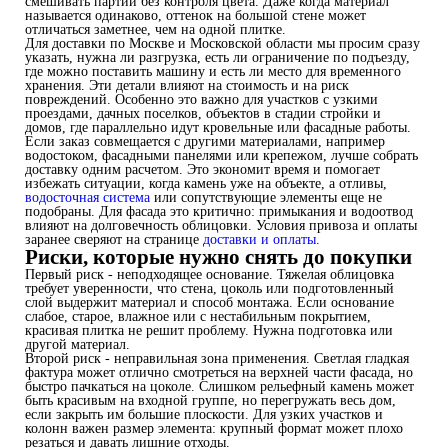
смешивать партии без контроля цвета. Даже когда материал
называется одинаково, оттенок на большой стене может
отличаться заметнее, чем на одной плитке.
Для доставки по Москве и Московской области мы просим сразу
указать, нужна ли разгрузка, есть ли ограничение по подъезду,
где можно поставить машину и есть ли место для временного
хранения. Эти детали влияют на стоимость и на риск
повреждений. Особенно это важно для участков с узкими
проездами, дачных поселков, объектов в стадии стройки и
домов, где параллельно идут кровельные или фасадные работы.
Если заказ совмещается с другими материалами, например
водостоком, фасадными панелями или крепежом, лучше собрать
доставку одним расчетом. Это экономит время и помогает
избежать ситуации, когда камень уже на объекте, а отливы,
водосточная система
или сопутствующие элементы еще не
подобраны. Для фасада это критично: примыкания и водоотвод
влияют на долговечность облицовки. Условия привоза и оплаты
заранее сверяют на странице
доставки и оплаты
.
Риски, которые нужно снять до покупки
Первый риск - неподходящее основание. Тяжелая облицовка
требует уверенности, что стена, цоколь или подготовленный
слой выдержит материал и способ монтажа. Если основание
слабое, старое, влажное или с нестабильным покрытием,
красивая плитка не решит проблему. Нужна подготовка или
другой материал.
Второй риск - неправильная зона применения. Светлая гладкая
фактура может отлично смотреться на верхней части фасада, но
быстро пачкаться на цоколе. Слишком рельефный камень может
быть красивым на входной группе, но перегружать весь дом,
если закрыть им большие плоскости. Для узких участков и
колонн важен размер элемента: крупный формат может плохо
резаться и давать лишние отходы.