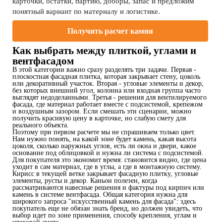
карточки, остатки, партию, доборы, запас и предложим
понятный вариант по материалу и логистике.
Получить расчет камня
Как выбрать между плиткой, углами и
вентфасадом
В этой категории важно сразу разделять три задачи. Первая -
плоскостная фасадная плитка, которая закрывает стену, цоколь
или декоративный участок. Вторая - угловые элементы и декор,
без которых внешний угол, колонна или входная группа часто
выглядят недоделанными. Третья - решения для вентилируемого
фасада, где материал работает вместе с подсистемой, крепежом
и воздушным зазором. Если смешать эти сценарии, можно
получить красивую цену в карточке, но слабую смету для
реального объекта.
Поэтому при первом расчете мы не спрашиваем только цвет.
Нам нужно понять, на какой зоне будет камень, какая высота
цоколя, сколько наружных углов, есть ли окна и двери, какое
основание под облицовкой и нужна ли система с подсистемой.
Для покупателя это экономит время: становится видно, где цена
уходит в сам материал, где в углы, а где в монтажную систему.
Кирисс в текущей ветке закрывает фасадную плитку, угловые
элементы, русты и декор. Каньон полезен, когда
рассматриваются навесные решения и фактуры под кирпич или
камень в системе вентфасада. Общая категория нужна для
широкого запроса "искусственный камень для фасада": здесь
покупатель еще не обязан знать бренд, но должен увидеть, что
выбор идет по зоне применения, способу крепления, углам и