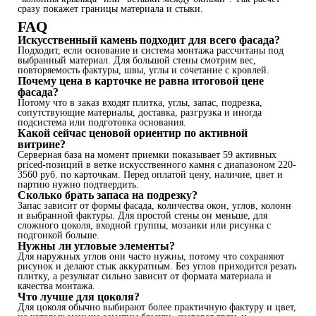
сразу покажет границы материала и стыки.
FAQ
Искусственный камень подходит для всего фасада?
Подходит, если основание и система монтажа рассчитаны под
выбранный материал. Для большой стены смотрим вес,
повторяемость фактуры, швы, углы и сочетание с кровлей.
Почему цена в карточке не равна итоговой цене
фасада?
Потому что в заказ входят плитка, углы, запас, подрезка,
сопутствующие материалы, доставка, разгрузка и иногда
подсистема или подготовка основания.
Какой сейчас ценовой ориентир по активной
витрине?
Серверная база на момент приемки показывает 59 активных
priced-позиций в ветке искусственного камня с диапазоном 220-
3560 руб. по карточкам. Перед оплатой цену, наличие, цвет и
партию нужно подтвердить.
Сколько брать запаса на подрезку?
Запас зависит от формы фасада, количества окон, углов, колонн
и выбранной фактуры. Для простой стены он меньше, для
сложного цоколя, входной группы, мозаики или рисунка с
подгонкой больше.
Нужны ли угловые элементы?
Для наружных углов они часто нужны, потому что сохраняют
рисунок и делают стык аккуратным. Без углов приходится резать
плитку, а результат сильно зависит от формата материала и
качества монтажа.
Что лучше для цоколя?
Для цоколя обычно выбирают более практичную фактуру и цвет,