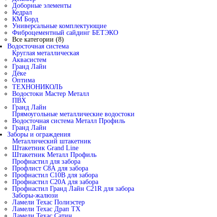
Доборные элементы
Кедрал
КМ Борд
Универсальные комплектующие
Фиброцементный сайдинг БЕТЭКО
Все категории (8)
Водосточная система
Круглая металлическая
Аквасистем
Гранд Лайн
Дёке
Оптима
ТЕХНОНИКОЛЬ
Водостоки Мастер Металл
ПВХ
Гранд Лайн
Прямоугольные металлические водостоки
Водосточная система Металл Профиль
Гранд Лайн
Заборы и ограждения
Металлический штакетник
Штакетник Grand Line
Штакетник Металл Профиль
Профнастил для забора
Профлист С8А для забора
Профнастил С10В для забора
Профнастил С20А для забора
Профнастил Гранд Лайн С21R для забора
Заборы-жалюзи
Ламели Техас Полиэстер
Ламели Техас Драп ТХ
Ламели Техас Сатин