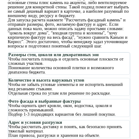
основные стены плюс камень на акценты, либо вентилируемое
решение для конкретной стены. Такой подход помогает выбрать
не самый дешевый вариант в карточке, а наиболее разумный по
внешнему виду, ресурсу и бюджету.
Для запуска расчета нажмите “Рассчитать фасадный камень” и
отправьте размеры, фото, желаемую фактуру и адрес. Если
данных пока мало, можно описать задачу простыми словами:
“цоколь вокруг дома”, “входная группа и колонны”, “хочу
кирпичную фактуру на весь фасад”, “нужно сравнить Каньон и
Кирисс”. Этого достаточно, чтобы менеджер задал уточняющие
вопросы и подготовил понятный следующий шаг.
Размеры стен, цоколя или декоративных зон
Чтобы посчитать площадь и отделить основные плоскости от
сложных участков.
Понимание количества основной плитки и возможного
диапазона бюджета.
Количество и высота наружных углов
Чтобы не забыть угловые элементы и не испортить внешний
вид резаными стыками.
Отдельная строка по углам или решение по раскладке.
Фото фасада и выбранные фактуры
Чтобы оценить цвет кровли, окон, водостока, цоколя и
сложность примыканий.
Подбор 1-3 подходящих вариантов без лишней покупки.
Адрес и условия разгрузки
Чтобы рассчитать доставку и понять, как безопасно принять
тяжелый материал.
План привоза, разгрузки и хранения на объекте.