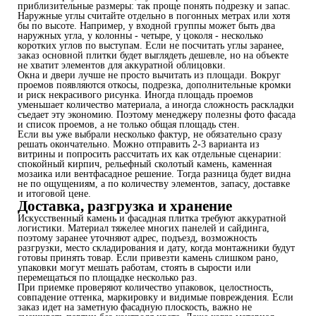
приблизительные размеры: так проще понять подрезку и запас.
Наружные углы считайте отдельно в погонных метрах или хотя
бы по высоте. Например, у входной группы может быть два
наружных угла, у колонны - четыре, у цоколя - несколько
коротких углов по выступам. Если не посчитать углы заранее,
заказ основной плитки будет выглядеть дешевле, но на объекте
не хватит элементов для аккуратной облицовки.
Окна и двери лучше не просто вычитать из площади. Вокруг
проемов появляются откосы, подрезка, дополнительные кромки
и риск некрасивого рисунка. Иногда площадь проемов
уменьшает количество материала, а иногда сложность раскладки
съедает эту экономию. Поэтому менеджеру полезны фото фасада
и список проемов, а не только общая площадь стен.
Если вы уже выбрали несколько фактур, не обязательно сразу
решать окончательно. Можно отправить 2-3 варианта из
витрины и попросить рассчитать их как отдельные сценарии:
спокойный кирпич, рельефный сколотый камень, каменная
мозаика или вентфасадное решение. Тогда разница будет видна
не по ощущениям, а по количеству элементов, запасу, доставке
и итоговой цене.
Доставка, разгрузка и хранение
Искусственный камень и фасадная плитка требуют аккуратной
логистики. Материал тяжелее многих панелей и сайдинга,
поэтому заранее уточняют адрес, подъезд, возможность
разгрузки, место складирования и дату, когда монтажники будут
готовы принять товар. Если привезти камень слишком рано,
упаковки могут мешать работам, стоять в сырости или
перемещаться по площадке несколько раз.
При приемке проверяют количество упаковок, целостность,
совпадение оттенка, маркировку и видимые повреждения. Если
заказ идет на заметную фасадную плоскость, важно не