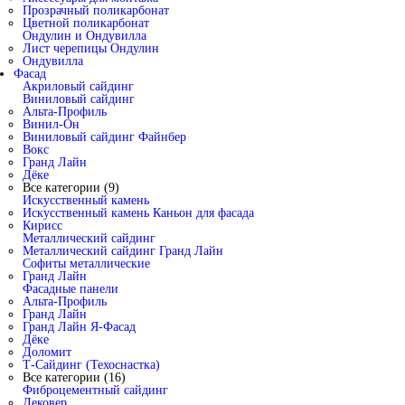
Прозрачный поликарбонат
Цветной поликарбонат
Ондулин и Ондувилла
Лист черепицы Ондулин
Ондувилла
Фасад
Акриловый сайдинг
Виниловый сайдинг
Альта-Профиль
Винил-Он
Виниловый сайдинг Файнбер
Вокс
Гранд Лайн
Дёке
Все категории (9)
Искусственный камень
Искусственный камень Каньон для фасада
Кирисс
Металлический сайдинг
Металлический сайдинг Гранд Лайн
Софиты металлические
Гранд Лайн
Фасадные панели
Альта-Профиль
Гранд Лайн
Гранд Лайн Я-Фасад
Дёке
Доломит
Т-Сайдинг (Техоснастка)
Все категории (16)
Фиброцементный сайдинг
Дековер