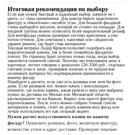
Итоговая рекомендация по выбору
Если вам нужен быстрый и надежный выбор, начните не с
цвета, а с зоны применения. Для цоколя берите практичную
фактуру и обязательно считайте углы. Для большой фасадной
стены выбирайте рисунок, который не утомит на площади. Для
входной группы можно позволить более выразительный рельеф.
Для вентфасада сначала проверьте систему крепления, а уже
потом оттенок. Для сочетания с панелями или сайдингом
заранее решите, где будет стык материалов.
Текущая витрина Лидер Кровля позволяет подобрать как
выразительный камень, так и более спокойную фасадную
плитку. Но страница будет полезна только тогда, когда выбор
закончится понятной сметой. Поэтому мы показываем цену в
карточках, честно говорим о диапазоне 220-3560 руб., отдельно
считаем углы и запас, проверяем наличие и не предлагаем
оплачивать материал без подтверждения применимости к
вашему фасаду.
Перейдите к расчету, если уже есть размеры или хотя бы фото
дома. Если размеров нет, можно начать с консультации:
опишите, где нужен камень, какая кровля и окна уже выбраны,
нужна ли доставка по Москве или Московской области,
рассматриваете ли вы Каньон, Кирисс или просто фактуру под
кирпич/камень. После этого можно собрать точный список
материалов и понять, стоит ли делать камнем весь фасад или
лучше использовать его как сильный акцент.
Нужен расчет искусственного камня по вашему
фасаду?
Пришлите размеры, фото, желаемую фактуру,
количество углов и адрес доставки. Проверим текущие