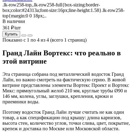
.lk-row258-top,.lk-row258-full{box-sizing:border-
box;color:#24313a;font-size:16px;line-height:1.58}.lk-row258-
top{margin:0 0 18px;..
В наличии
361 ₽/шт
Купить
Показано с 1 по 4 из 4 (всего 1 страниц)
Гранд Лайн Вортекс: что реально в
этой витрине
Эта страница собрана под металлический водосток Гранд
Лайн, но важно смотреть на фактическую серию. В живой
витрине представлены элементы Вортекс Проект и Вортекс
Микс: прямоугольный желоб 210 мм, круглые трубы Ø90 и
146 мм, колена, углы, заглушки, крепления, крюки и
приемники воды.
Поэтому водосток Гранд Лайн лучше считать не как один
товар, а как спецификацию под крышу: длина карнизов,
высота стен, количество углов, точки слива, цвет, покрытие,
крепеж и доставка по Москве или Московской области.