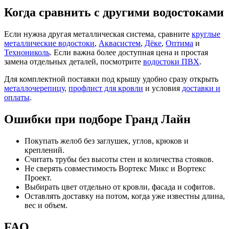
Когда сравнить с другими водостоками
Если нужна другая металлическая система, сравните
круглые
металлические водостоки
,
Аквасистем
,
Дёке
,
Оптима
и
Технониколь
. Если важна более доступная цена и простая
замена отдельных деталей, посмотрите
водостоки ПВХ
.
Для комплектной поставки под крышу удобно сразу открыть
металлочерепицу
,
профлист для кровли
и условия
доставки и
оплаты
.
Ошибки при подборе Гранд Лайн
Покупать желоб без заглушек, углов, крюков и
креплений.
Считать трубы без высоты стен и количества стояков.
Не сверять совместимость Вортекс Микс и Вортекс
Проект.
Выбирать цвет отдельно от кровли, фасада и софитов.
Оставлять доставку на потом, когда уже известны длина,
вес и объем.
FAQ