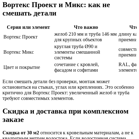
Вортекс Проект и Микс: как не
смешать детали
Серия или элемент
Что важно
Что 
желоб 210 мм и труба 146 мм
длину ка
Вортекс Проект
для крупных объектов
приемник
круглая труба Ø90 и
совмести
Вортекс Микс
элементы смешанной
приемник
системы
сочетание с кровлей,
RAL, фак
Цвет и покрытие
фасадом и софитами
элементо
Если смешать детали без проверки, монтаж может
остановиться на стыках, углах или креплениях. Это особенно
критично для Вортекс Проект: увеличенный желоб и труба
требуют совместимых элементов.
Скидка и доставка при комплексном
заказе
Скидка от 30 м2
относится к кровельным материалам, а не к
квадратным метрам водостока. Если водосточная система