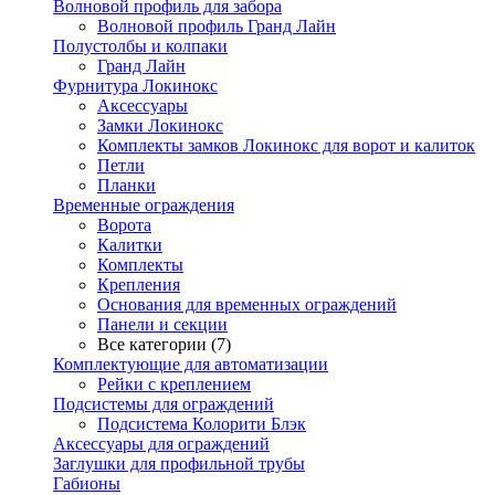
Волновой профиль для забора
Волновой профиль Гранд Лайн
Полустолбы и колпаки
Гранд Лайн
Фурнитура Локинокс
Аксессуары
Замки Локинокс
Комплекты замков Локинокс для ворот и калиток
Петли
Планки
Временные ограждения
Ворота
Калитки
Комплекты
Крепления
Основания для временных ограждений
Панели и секции
Все категории (7)
Комплектующие для автоматизации
Рейки с креплением
Подсистемы для ограждений
Подсистема Колорити Блэк
Аксессуары для ограждений
Заглушки для профильной трубы
Габионы