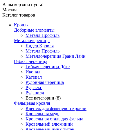
Ваша корзина пуста!
Москва
Каталог товаров
Кровля
Доборные элементы
Металл Профиль
Металлочерепица
Лидер Кровля
Металл Профиль
Металлочерепица Гранд Лайн
Гибкая черепица
Гибкая черепица Дёке
Икопал
Катепал
Рулонная черепица
Руфлекс
Руфшилд
Все категории (8)
Фальцевая кровля
Крепеж для фальцевой кровли
Кровельная медь
Кровельная сталь для фальца
Кровельный алюминий
Кровельный цинк-титан