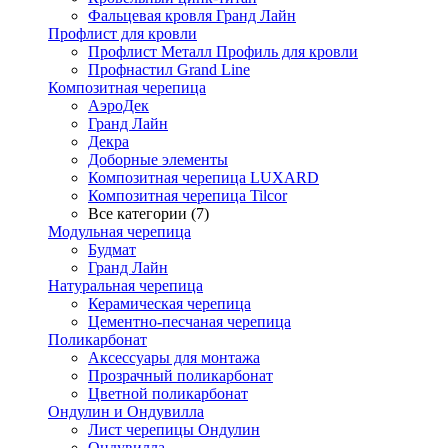
Фальцевая кровля Гранд Лайн
Профлист для кровли
Профлист Металл Профиль для кровли
Профнастил Grand Line
Композитная черепица
АэроДек
Гранд Лайн
Декра
Доборные элементы
Композитная черепица LUXARD
Композитная черепица Tilcor
Все категории (7)
Модульная черепица
Будмат
Гранд Лайн
Натуральная черепица
Керамическая черепица
Цементно-песчаная черепица
Поликарбонат
Аксессуары для монтажа
Прозрачный поликарбонат
Цветной поликарбонат
Ондулин и Ондувилла
Лист черепицы Ондулин
Ондувилла