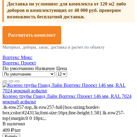
Доставка по условиям:
для комплекта от 120 м2 либо
доборов и комплектующих от 40 000 руб. проверим
возможность бесплатной доставки.
Рассчитать комплект
Материал, доборы, запас, доставка и расчет по объекту
Вортекс Микс
Вортекс Проект
По умолчанию
Название
Цена
Колено трубы Гранд Лайн Вортекс Проект 146 мм, RAL 7024
мокрый асфальт
.lk-row257-top,.lk-row257-full{box-sizing:border-
box;color:#24313a;font-size:16px;line-height:1.58}.lk-row257-
top{margin:0 0 18px;..
В наличии
409 ₽/шт
Купить