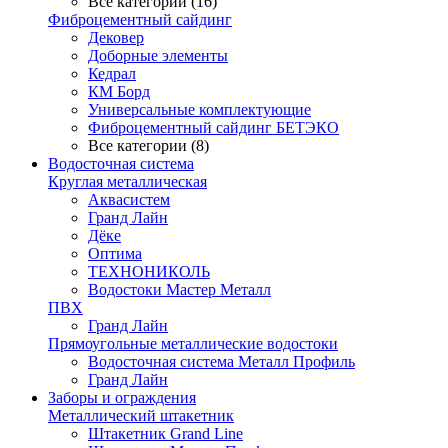
Все категории (16)
Фиброцементный сайдинг
Дековер
Доборные элементы
Кедрал
КМ Борд
Универсальные комплектующие
Фиброцементный сайдинг БЕТЭКО
Все категории (8)
Водосточная система
Круглая металлическая
Аквасистем
Гранд Лайн
Дёке
Оптима
ТЕХНОНИКОЛЬ
Водостоки Мастер Металл
ПВХ
Гранд Лайн
Прямоугольные металлические водостоки
Водосточная система Металл Профиль
Гранд Лайн
Заборы и ограждения
Металлический штакетник
Штакетник Grand Line