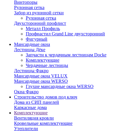
Винтопоры
Рулонная сетка
Забор из рулонной сетки
Рулонная сетка
Двухсторонний профлист
Металл Профиль
Профнастил Grand Line двухсторонний
Фигурный
Мансардные окна
Лестницы Дёке
Запчасти к чердачным лестницам Docke
Комплектующие
Чердачные лестницы
Лестницы Факро
Мансардные окна VELUX
Мансардные окна WERSO
Глухие мансардные окна WERSO
Окна Факро
Строительство домов под ключ
Дома из СИП панелей
Каркасные дома
Комплектующие
Вентиляция кровли
Кровельные комплектующие
Утеплители