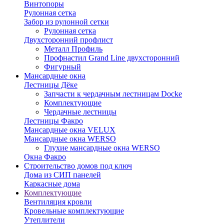
Винтопоры
Рулонная сетка
Забор из рулонной сетки
Рулонная сетка
Двухсторонний профлист
Металл Профиль
Профнастил Grand Line двухсторонний
Фигурный
Мансардные окна
Лестницы Дёке
Запчасти к чердачным лестницам Docke
Комплектующие
Чердачные лестницы
Лестницы Факро
Мансардные окна VELUX
Мансардные окна WERSO
Глухие мансардные окна WERSO
Окна Факро
Строительство домов под ключ
Дома из СИП панелей
Каркасные дома
Комплектующие
Вентиляция кровли
Кровельные комплектующие
Утеплители