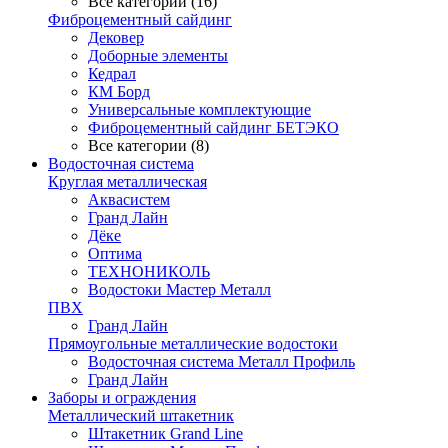
Все категории (16)
Фиброцементный сайдинг
Дековер
Доборные элементы
Кедрал
КМ Борд
Универсальные комплектующие
Фиброцементный сайдинг БЕТЭКО
Все категории (8)
Водосточная система
Круглая металлическая
Аквасистем
Гранд Лайн
Дёке
Оптима
ТЕХНОНИКОЛЬ
Водостоки Мастер Металл
ПВХ
Гранд Лайн
Прямоугольные металлические водостоки
Водосточная система Металл Профиль
Гранд Лайн
Заборы и ограждения
Металлический штакетник
Штакетник Grand Line