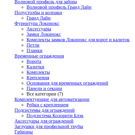
Волновой профиль для забора
Волновой профиль Гранд Лайн
Полустолбы и колпаки
Гранд Лайн
Фурнитура Локинокс
Аксессуары
Замки Локинокс
Комплекты замков Локинокс для ворот и калиток
Петли
Планки
Временные ограждения
Ворота
Калитки
Комплекты
Крепления
Основания для временных ограждений
Панели и секции
Все категории (7)
Комплектующие для автоматизации
Рейки с креплением
Подсистемы для ограждений
Подсистема Колорити Блэк
Аксессуары для ограждений
Заглушки для профильной трубы
Габионы