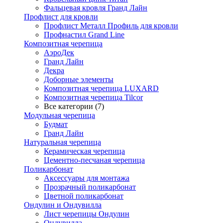
Фальцевая кровля Гранд Лайн
Профлист для кровли
Профлист Металл Профиль для кровли
Профнастил Grand Line
Композитная черепица
АэроДек
Гранд Лайн
Декра
Доборные элементы
Композитная черепица LUXARD
Композитная черепица Tilcor
Все категории (7)
Модульная черепица
Будмат
Гранд Лайн
Натуральная черепица
Керамическая черепица
Цементно-песчаная черепица
Поликарбонат
Аксессуары для монтажа
Прозрачный поликарбонат
Цветной поликарбонат
Ондулин и Ондувилла
Лист черепицы Ондулин
Ондувилла