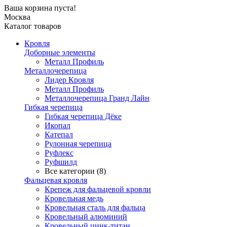
Ваша корзина пуста!
Москва
Каталог товаров
Кровля
Доборные элементы
Металл Профиль
Металлочерепица
Лидер Кровля
Металл Профиль
Металлочерепица Гранд Лайн
Гибкая черепица
Гибкая черепица Дёке
Икопал
Катепал
Рулонная черепица
Руфлекс
Руфшилд
Все категории (8)
Фальцевая кровля
Крепеж для фальцевой кровли
Кровельная медь
Кровельная сталь для фальца
Кровельный алюминий
Кровельный цинк-титан