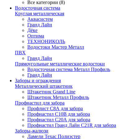
Все категории (8)
Водосточная система
Круглая металлическая
Аквасистем
Гранд Лайн
Дёке
Оптима
ТЕХНОНИКОЛЬ
Водостоки Мастер Металл
ПВХ
Гранд Лайн
Прямоугольные металлические водостоки
Водосточная система Металл Профиль
Гранд Лайн
Заборы и ограждения
Металлический штакетник
Штакетник Grand Line
Штакетник Металл Профиль
Профнастил для забора
Профлист С8А для забора
Профнастил С10В для забора
Профнастил С20А для забора
Профнастил Гранд Лайн С21R для забора
Заборы-жалюзи
Ламели Техас Полиэстер