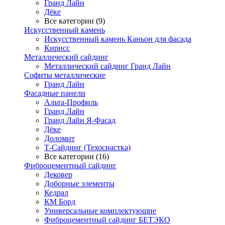
Гранд Лайн
Дёке
Все категории (9)
Искусственный камень
Искусственный камень Каньон для фасада
Кирисс
Металлический сайдинг
Металлический сайдинг Гранд Лайн
Софиты металлические
Гранд Лайн
Фасадные панели
Альта-Профиль
Гранд Лайн
Гранд Лайн Я-Фасад
Дёке
Доломит
Т-Сайдинг (Техоснастка)
Все категории (16)
Фиброцементный сайдинг
Дековер
Доборные элементы
Кедрал
КМ Борд
Универсальные комплектующие
Фиброцементный сайдинг БЕТЭКО