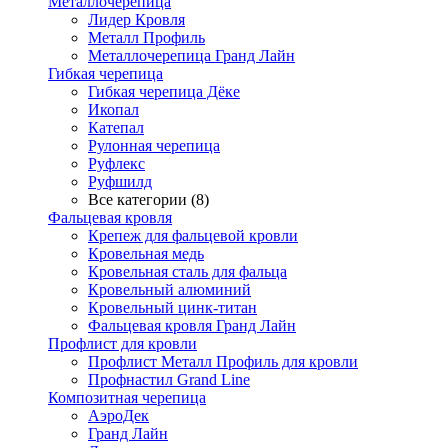
Металлочерепица
Лидер Кровля
Металл Профиль
Металлочерепица Гранд Лайн
Гибкая черепица
Гибкая черепица Дёке
Икопал
Катепал
Рулонная черепица
Руфлекс
Руфшилд
Все категории (8)
Фальцевая кровля
Крепеж для фальцевой кровли
Кровельная медь
Кровельная сталь для фальца
Кровельный алюминий
Кровельный цинк-титан
Фальцевая кровля Гранд Лайн
Профлист для кровли
Профлист Металл Профиль для кровли
Профнастил Grand Line
Композитная черепица
АэроДек
Гранд Лайн