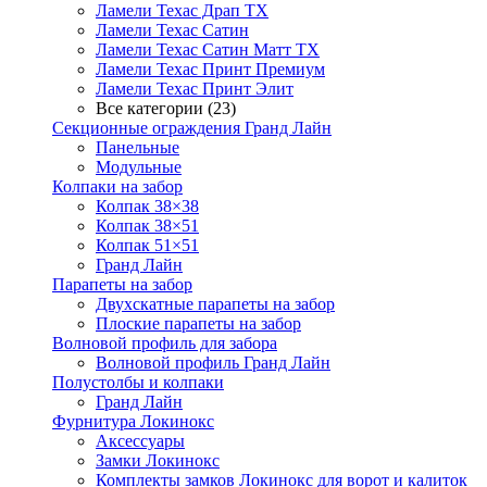
Ламели Техас Драп ТХ
Ламели Техас Сатин
Ламели Техас Сатин Матт ТХ
Ламели Техас Принт Премиум
Ламели Техас Принт Элит
Все категории (23)
Секционные ограждения Гранд Лайн
Панельные
Модульные
Колпаки на забор
Колпак 38×38
Колпак 38×51
Колпак 51×51
Гранд Лайн
Парапеты на забор
Двухскатные парапеты на забор
Плоские парапеты на забор
Волновой профиль для забора
Волновой профиль Гранд Лайн
Полустолбы и колпаки
Гранд Лайн
Фурнитура Локинокс
Аксессуары
Замки Локинокс
Комплекты замков Локинокс для ворот и калиток