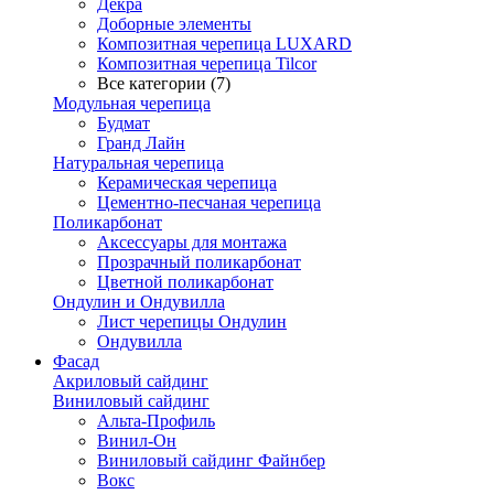
Декра
Доборные элементы
Композитная черепица LUXARD
Композитная черепица Tilcor
Все категории (7)
Модульная черепица
Будмат
Гранд Лайн
Натуральная черепица
Керамическая черепица
Цементно-песчаная черепица
Поликарбонат
Аксессуары для монтажа
Прозрачный поликарбонат
Цветной поликарбонат
Ондулин и Ондувилла
Лист черепицы Ондулин
Ондувилла
Фасад
Акриловый сайдинг
Виниловый сайдинг
Альта-Профиль
Винил-Он
Виниловый сайдинг Файнбер
Вокс