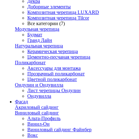
Декра
Доборные элементы
Композитная черепица LUXARD
Композитная черепица Tilcor
Все категории (7)
Модульная черепица
Будмат
Гранд Лайн
Натуральная черепица
Керамическая черепица
Цементно-песчаная черепица
Поликарбонат
Аксессуары для монтажа
Прозрачный поликарбонат
Цветной поликарбонат
Ондулин и Ондувилла
Лист черепицы Ондулин
Ондувилла
Фасад
Акриловый сайдинг
Виниловый сайдинг
Альта-Профиль
Винил-Он
Виниловый сайдинг Файнбер
Вокс