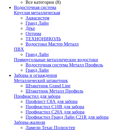
Все категории (8)
Водосточная система
Круглая металлическая
Аквасистем
Гранд Лайн
Дёке
Оптима
ТЕХНОНИКОЛЬ
Водостоки Мастер Металл
ПВХ
Гранд Лайн
Прямоугольные металлические водостоки
Водосточная система Металл Профиль
Гранд Лайн
Заборы и ограждения
Металлический штакетник
Штакетник Grand Line
Штакетник Металл Профиль
Профнастил для забора
Профлист С8А для забора
Профнастил С10В для забора
Профнастил С20А для забора
Профнастил Гранд Лайн С21R для забора
Заборы-жалюзи
Ламели Техас Полиэстер