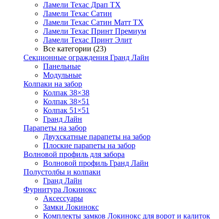
Ламели Техас Драп ТХ
Ламели Техас Сатин
Ламели Техас Сатин Матт ТХ
Ламели Техас Принт Премиум
Ламели Техас Принт Элит
Все категории (23)
Секционные ограждения Гранд Лайн
Панельные
Модульные
Колпаки на забор
Колпак 38×38
Колпак 38×51
Колпак 51×51
Гранд Лайн
Парапеты на забор
Двухскатные парапеты на забор
Плоские парапеты на забор
Волновой профиль для забора
Волновой профиль Гранд Лайн
Полустолбы и колпаки
Гранд Лайн
Фурнитура Локинокс
Аксессуары
Замки Локинокс
Комплекты замков Локинокс для ворот и калиток