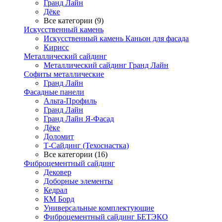
Гранд Лайн
Дёке
Все категории (9)
Искусственный камень
Искусственный камень Каньон для фасада
Кирисс
Металлический сайдинг
Металлический сайдинг Гранд Лайн
Софиты металлические
Гранд Лайн
Фасадные панели
Альта-Профиль
Гранд Лайн
Гранд Лайн Я-Фасад
Дёке
Доломит
Т-Сайдинг (Техоснастка)
Все категории (16)
Фиброцементный сайдинг
Дековер
Доборные элементы
Кедрал
КМ Борд
Универсальные комплектующие
Фиброцементный сайдинг БЕТЭКО