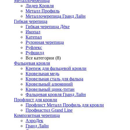
Металлочерепица
Лидер Кровля
Металл Профиль
Металлочерепица Гранд Лайн
Гибкая черепица
Гибкая черепица Дёке
Икопал
Катепал
Рулонная черепица
Руфлекс
Руфшилд
Все категории (8)
Фальцевая кровля
Крепеж для фальцевой кровли
Кровельная медь
Кровельная сталь для фальца
Кровельный алюминий
Кровельный цинк-титан
Фальцевая кровля Гранд Лайн
Профлист для кровли
Профлист Металл Профиль для кровли
Профнастил Grand Line
Композитная черепица
АэроДек
Гранд Лайн