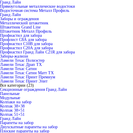
Гранд Лайн
Прямоугольные металлические водостоки
Водосточная система Металл Профиль
Гранд Лайн
Заборы и ограждения
Металлический штакетник
Штакетник Grand Line
Штакетник Металл Профиль
Профнастил для забора
Профлист С8А для забора
Профнастил С10В для забора
Профнастил С20А для забора
Профнастил Гранд Лайн С21R для забора
Заборы-жалюзи
Ламели Техас Полиэстер
Ламели Техас Драп ТХ
Ламели Техас Сатин
Ламели Техас Сатин Матт ТХ
Ламели Техас Принт Премиум
Ламели Техас Принт Элит
Все категории (23)
Секционные ограждения Гранд Лайн
Панельные
Модульные
Колпаки на забор
Колпак 38×38
Колпак 38×51
Колпак 51×51
Гранд Лайн
Парапеты на забор
Двухскатные парапеты на забор
Плоские парапеты на забор