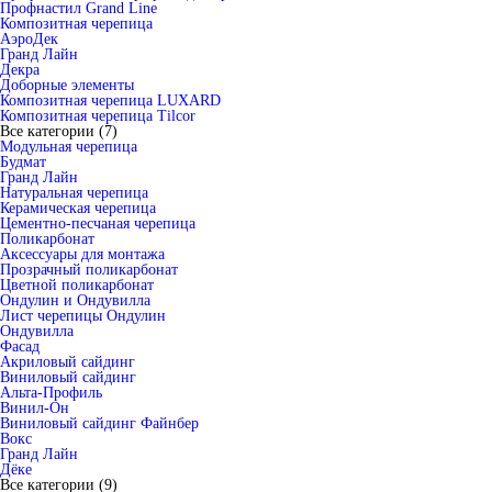
Профнастил Grand Line
Композитная черепица
АэроДек
Гранд Лайн
Декра
Доборные элементы
Композитная черепица LUXARD
Композитная черепица Tilcor
Все категории (7)
Модульная черепица
Будмат
Гранд Лайн
Натуральная черепица
Керамическая черепица
Цементно-песчаная черепица
Поликарбонат
Аксессуары для монтажа
Прозрачный поликарбонат
Цветной поликарбонат
Ондулин и Ондувилла
Лист черепицы Ондулин
Ондувилла
Фасад
Акриловый сайдинг
Виниловый сайдинг
Альта-Профиль
Винил-Он
Виниловый сайдинг Файнбер
Вокс
Гранд Лайн
Дёке
Все категории (9)