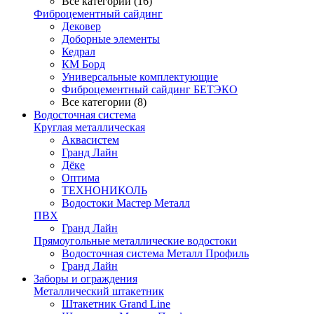
Все категории (16)
Фиброцементный сайдинг
Дековер
Доборные элементы
Кедрал
КМ Борд
Универсальные комплектующие
Фиброцементный сайдинг БЕТЭКО
Все категории (8)
Водосточная система
Круглая металлическая
Аквасистем
Гранд Лайн
Дёке
Оптима
ТЕХНОНИКОЛЬ
Водостоки Мастер Металл
ПВХ
Гранд Лайн
Прямоугольные металлические водостоки
Водосточная система Металл Профиль
Гранд Лайн
Заборы и ограждения
Металлический штакетник
Штакетник Grand Line