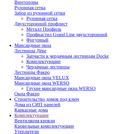
Винтопоры
Рулонная сетка
Забор из рулонной сетки
Рулонная сетка
Двухсторонний профлист
Металл Профиль
Профнастил Grand Line двухсторонний
Фигурный
Мансардные окна
Лестницы Дёке
Запчасти к чердачным лестницам Docke
Комплектующие
Чердачные лестницы
Лестницы Факро
Мансардные окна VELUX
Мансардные окна WERSO
Глухие мансардные окна WERSO
Окна Факро
Строительство домов под ключ
Дома из СИП панелей
Каркасные дома
Комплектующие
Вентиляция кровли
Кровельные комплектующие
Утеплители