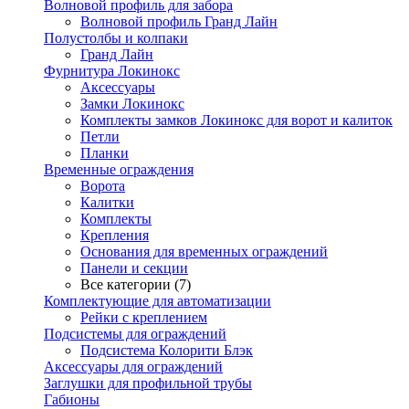
Волновой профиль для забора
Волновой профиль Гранд Лайн
Полустолбы и колпаки
Гранд Лайн
Фурнитура Локинокс
Аксессуары
Замки Локинокс
Комплекты замков Локинокс для ворот и калиток
Петли
Планки
Временные ограждения
Ворота
Калитки
Комплекты
Крепления
Основания для временных ограждений
Панели и секции
Все категории (7)
Комплектующие для автоматизации
Рейки с креплением
Подсистемы для ограждений
Подсистема Колорити Блэк
Аксессуары для ограждений
Заглушки для профильной трубы
Габионы