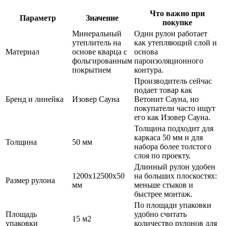
Что важно при
Параметр
Значение
покупке
Минеральный
Один рулон работает
утеплитель на
как утепляющий слой и
Материал
основе кварца с
основа
фольгированным
пароизоляционного
покрытием
контура.
Производитель сейчас
подает товар как
Бренд и линейка
Изовер Сауна
Ветонит Сауна, но
покупатели часто ищут
его как Изовер Сауна.
Толщина подходит для
каркаса 50 мм и для
Толщина
50 мм
набора более толстого
слоя по проекту.
Длинный рулон удобен
1200x12500x50
на больших плоскостях:
Размер рулона
мм
меньше стыков и
быстрее монтаж.
По площади упаковки
Площадь
удобно считать
15 м2
упаковки
количество рулонов для