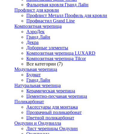
Фальцевая кровля Гранд Лайн
Профлист для кровли
Профлист Металл Профиль для кровли
Профнастил Grand Line
Композитная черепица
АэроДек
Гранд Лайн
Декра
Доборные элементы
Композитная черепица LUXARD
Композитная черепица Tilcor
Все категории (7)
Модульная черепица
Будмат
Гранд Лайн
Натуральная черепица
Керамическая черепица
Цементно-песчаная черепица
Поликарбонат
Аксессуары для монтажа
Прозрачный поликарбонат
Цветной поликарбонат
Ондулин и Ондувилла
Лист черепицы Ондулин
Ондувилла