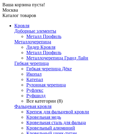
Ваша корзина пуста!
Москва
Каталог товаров
Кровля
Доборные элементы
Металл Профиль
Металлочерепица
Лидер Кровля
Металл Профиль
Металлочерепица Гранд Лайн
Гибкая черепица
Гибкая черепица Дёке
Икопал
Катепал
Рулонная черепица
Руфлекс
Руфшилд
Все категории (8)
Фальцевая кровля
Крепеж для фальцевой кровли
Кровельная медь
Кровельная сталь для фальца
Кровельный алюминий
Кровельный цинк-титан