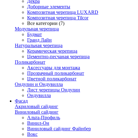
Декра
Доборные элементы
Композитная черепица LUXARD
Композитная черепица Tilcor
Все категории (7)
Модульная черепица
Будмат
Гранд Лайн
Натуральная черепица
Керамическая черепица
Цементно-песчаная черепица
Поликарбонат
Аксессуары для монтажа
Прозрачный поликарбонат
Цветной поликарбонат
Ондулин и Ондувилла
Лист черепицы Ондулин
Ондувилла
Фасад
Акриловый сайдинг
Виниловый сайдинг
Альта-Профиль
Винил-Он
Виниловый сайдинг Файнбер
Вокс