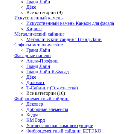
Гранд Лайн
Дёке
Все категории (9)
Искусственный камень
Искусственный камень Каньон для фасада
Кирисс
Металлический сайдинг
Металлический сайдинг Гранд Лайн
Софиты металлические
Гранд Лайн
Фасадные панели
Альта-Профиль
Гранд Лайн
Гранд Лайн Я-Фасад
Дёке
Доломит
Т-Сайдинг (Техоснастка)
Все категории (16)
Фиброцементный сайдинг
Дековер
Доборные элементы
Кедрал
КМ Борд
Универсальные комплектующие
Фиброцементный сайдинг БЕТЭКО