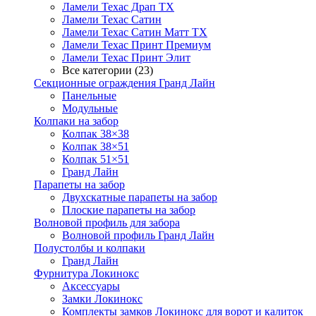
Ламели Техас Драп ТХ
Ламели Техас Сатин
Ламели Техас Сатин Матт ТХ
Ламели Техас Принт Премиум
Ламели Техас Принт Элит
Все категории (23)
Секционные ограждения Гранд Лайн
Панельные
Модульные
Колпаки на забор
Колпак 38×38
Колпак 38×51
Колпак 51×51
Гранд Лайн
Парапеты на забор
Двухскатные парапеты на забор
Плоские парапеты на забор
Волновой профиль для забора
Волновой профиль Гранд Лайн
Полустолбы и колпаки
Гранд Лайн
Фурнитура Локинокс
Аксессуары
Замки Локинокс
Комплекты замков Локинокс для ворот и калиток