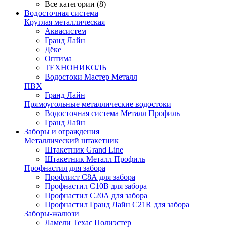
Все категории (8)
Водосточная система
Круглая металлическая
Аквасистем
Гранд Лайн
Дёке
Оптима
ТЕХНОНИКОЛЬ
Водостоки Мастер Металл
ПВХ
Гранд Лайн
Прямоугольные металлические водостоки
Водосточная система Металл Профиль
Гранд Лайн
Заборы и ограждения
Металлический штакетник
Штакетник Grand Line
Штакетник Металл Профиль
Профнастил для забора
Профлист С8А для забора
Профнастил С10В для забора
Профнастил С20А для забора
Профнастил Гранд Лайн С21R для забора
Заборы-жалюзи
Ламели Техас Полиэстер