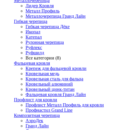
Металлочерепица
Лидер Кровля
Металл Профиль
Металлочерепица Гранд Лайн
Гибкая черепица
Гибкая черепица Дёке
Икопал
Катепал
Рулонная черепица
Руфлекс
Руфшилд
Все категории (8)
Фальцевая кровля
Крепеж для фальцевой кровли
Кровельная медь
Кровельная сталь для фальца
Кровельный алюминий
Кровельный цинк-титан
Фальцевая кровля Гранд Лайн
Профлист для кровли
Профлист Металл Профиль для кровли
Профнастил Grand Line
Композитная черепица
АэроДек
Гранд Лайн