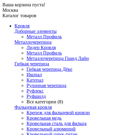
Ваша корзина пуста!
Москва
Каталог товаров
Кровля
Доборные элементы
Металл Профиль
Металлочерепица
Лидер Кровля
Металл Профиль
Металлочерепица Гранд Лайн
Гибкая черепица
Гибкая черепица Дёке
Икопал
Катепал
Рулонная черепица
Руфлекс
Руфшилд
Все категории (8)
Фальцевая кровля
Крепеж для фальцевой кровли
Кровельная медь
Кровельная сталь для фальца
Кровельный алюминий
Кровельный цинк-титан