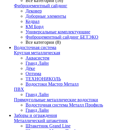
Все категории (16)
Фиброцементный сайдинг
Дековер
Доборные элементы
Кедрал
КМ Борд
Универсальные комплектующие
Фиброцементный сайдинг БЕТЭКО
Все категории (8)
Водосточная система
Круглая металлическая
Аквасистем
Гранд Лайн
Дёке
Оптима
ТЕХНОНИКОЛЬ
Водостоки Мастер Металл
ПВХ
Гранд Лайн
Прямоугольные металлические водостоки
Водосточная система Металл Профиль
Гранд Лайн
Заборы и ограждения
Металлический штакетник
Штакетник Grand Line