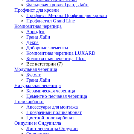
Фальцевая кровля Гранд Лайн
Профлист для кровли
Профлист Металл Профиль для кровли
Профнастил Grand Line
Композитная черепица
АэроДек
Гранд Лайн
Декра
Доборные элементы
Композитная черепица LUXARD
Композитная черепица Tilcor
Все категории (7)
Модульная черепица
Будмат
Гранд Лайн
Натуральная черепица
Керамическая черепица
Цементно-песчаная черепица
Поликарбонат
Аксессуары для монтажа
Прозрачный поликарбонат
Цветной поликарбонат
Ондулин и Ондувилла
Лист черепицы Ондулин
Ондувилла