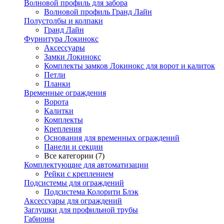
Волновой профиль для забора
Волновой профиль Гранд Лайн
Полустолбы и колпаки
Гранд Лайн
Фурнитура Локинокс
Аксессуары
Замки Локинокс
Комплекты замков Локинокс для ворот и калиток
Петли
Планки
Временные ограждения
Ворота
Калитки
Комплекты
Крепления
Основания для временных ограждений
Панели и секции
Все категории (7)
Комплектующие для автоматизации
Рейки с креплением
Подсистемы для ограждений
Подсистема Колорити Блэк
Аксессуары для ограждений
Заглушки для профильной трубы
Габионы