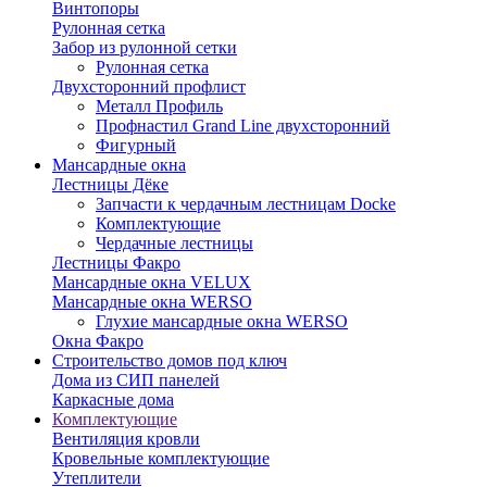
Винтопоры
Рулонная сетка
Забор из рулонной сетки
Рулонная сетка
Двухсторонний профлист
Металл Профиль
Профнастил Grand Line двухсторонний
Фигурный
Мансардные окна
Лестницы Дёке
Запчасти к чердачным лестницам Docke
Комплектующие
Чердачные лестницы
Лестницы Факро
Мансардные окна VELUX
Мансардные окна WERSO
Глухие мансардные окна WERSO
Окна Факро
Строительство домов под ключ
Дома из СИП панелей
Каркасные дома
Комплектующие
Вентиляция кровли
Кровельные комплектующие
Утеплители