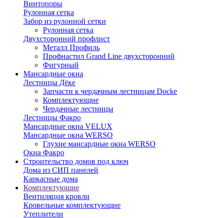
Винтопоры
Рулонная сетка
Забор из рулонной сетки
Рулонная сетка
Двухсторонний профлист
Металл Профиль
Профнастил Grand Line двухсторонний
Фигурный
Мансардные окна
Лестницы Дёке
Запчасти к чердачным лестницам Docke
Комплектующие
Чердачные лестницы
Лестницы Факро
Мансардные окна VELUX
Мансардные окна WERSO
Глухие мансардные окна WERSO
Окна Факро
Строительство домов под ключ
Дома из СИП панелей
Каркасные дома
Комплектующие
Вентиляция кровли
Кровельные комплектующие
Утеплители