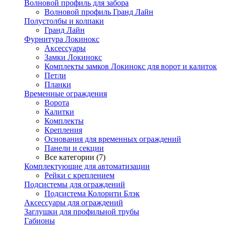
Волновой профиль для забора
Волновой профиль Гранд Лайн
Полустолбы и колпаки
Гранд Лайн
Фурнитура Локинокс
Аксессуары
Замки Локинокс
Комплекты замков Локинокс для ворот и калиток
Петли
Планки
Временные ограждения
Ворота
Калитки
Комплекты
Крепления
Основания для временных ограждений
Панели и секции
Все категории (7)
Комплектующие для автоматизации
Рейки с креплением
Подсистемы для ограждений
Подсистема Колорити Блэк
Аксессуары для ограждений
Заглушки для профильной трубы
Габионы