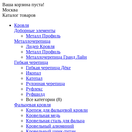
Ваша корзина пуста!
Москва
Каталог товаров
Кровля
Доборные элементы
Металл Профиль
Металлочерепица
Лидер Кровля
Металл Профиль
Металлочерепица Гранд Лайн
Гибкая черепица
Гибкая черепица Дёке
Икопал
Катепал
Рулонная черепица
Руфлекс
Руфшилд
Все категории (8)
Фальцевая кровля
Крепеж для фальцевой кровли
Кровельная медь
Кровельная сталь для фальца
Кровельный алюминий
Кровельный цинк-титан