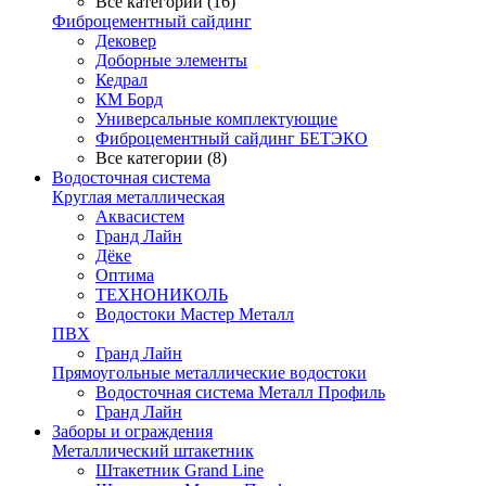
Все категории (16)
Фиброцементный сайдинг
Дековер
Доборные элементы
Кедрал
КМ Борд
Универсальные комплектующие
Фиброцементный сайдинг БЕТЭКО
Все категории (8)
Водосточная система
Круглая металлическая
Аквасистем
Гранд Лайн
Дёке
Оптима
ТЕХНОНИКОЛЬ
Водостоки Мастер Металл
ПВХ
Гранд Лайн
Прямоугольные металлические водостоки
Водосточная система Металл Профиль
Гранд Лайн
Заборы и ограждения
Металлический штакетник
Штакетник Grand Line