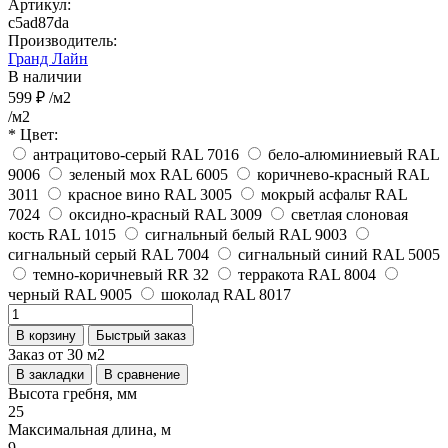
Артикул:
c5ad87da
Производитель:
Гранд Лайн
В наличии
599 ₽
/м2
/м2
* Цвет:
антрацитово-серый RAL 7016
бело-алюминиевый RAL
9006
зеленый мох RAL 6005
коричнево-красный RAL
3011
красное вино RAL 3005
мокрый асфальт RAL
7024
оксидно-красный RAL 3009
светлая слоновая
кость RAL 1015
сигнальный белый RAL 9003
сигнальный серый RAL 7004
сигнальный синий RAL 5005
темно-коричневый RR 32
терракота RAL 8004
черный RAL 9005
шоколад RAL 8017
В корзину
Быстрый заказ
Заказ от 30 м2
В закладки
В сравнение
Высота гребня, мм
25
Максимальная длина, м
9