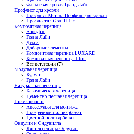
Фальцевая кровля Гранд Лайн
Профлист для кровли
Профлист Металл Профиль для кровли
Профнастил Grand Line
Композитная черепица
АэроДек
Гранд Лайн
Декра
Доборные элементы
Композитная черепица LUXARD
Композитная черепица Tilcor
Все категории (7)
Модульная черепица
Будмат
Гранд Лайн
Натуральная черепица
Керамическая черепица
Цементно-песчаная черепица
Поликарбонат
Аксессуары для монтажа
Прозрачный поликарбонат
Цветной поликарбонат
Ондулин и Ондувилла
Лист черепицы Ондулин
Ондувилла