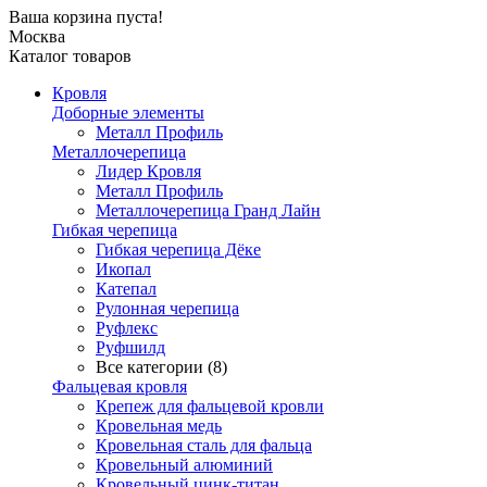
Ваша корзина пуста!
Москва
Каталог товаров
Кровля
Доборные элементы
Металл Профиль
Металлочерепица
Лидер Кровля
Металл Профиль
Металлочерепица Гранд Лайн
Гибкая черепица
Гибкая черепица Дёке
Икопал
Катепал
Рулонная черепица
Руфлекс
Руфшилд
Все категории (8)
Фальцевая кровля
Крепеж для фальцевой кровли
Кровельная медь
Кровельная сталь для фальца
Кровельный алюминий
Кровельный цинк-титан