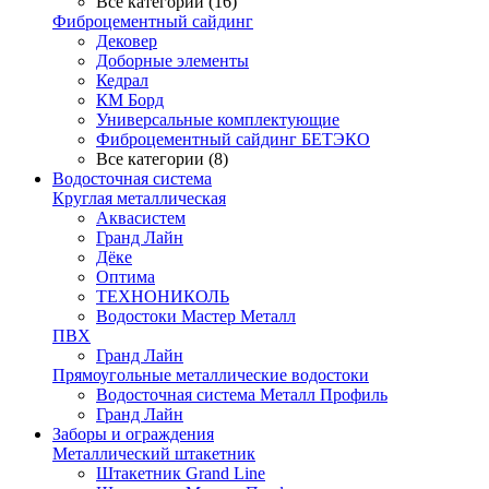
Все категории (16)
Фиброцементный сайдинг
Дековер
Доборные элементы
Кедрал
КМ Борд
Универсальные комплектующие
Фиброцементный сайдинг БЕТЭКО
Все категории (8)
Водосточная система
Круглая металлическая
Аквасистем
Гранд Лайн
Дёке
Оптима
ТЕХНОНИКОЛЬ
Водостоки Мастер Металл
ПВХ
Гранд Лайн
Прямоугольные металлические водостоки
Водосточная система Металл Профиль
Гранд Лайн
Заборы и ограждения
Металлический штакетник
Штакетник Grand Line