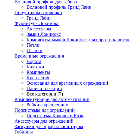
Волновой профиль для забора
Волновой профиль Гранд Лайн
Полустолбы и колпаки
Гранд Лайн
Фурнитура Локинокс
Аксессуары
Замки Локинокс
Комплекты замков Локинокс для ворот и калиток
Петли
Планки
Временные ограждения
Ворота
Калитки
Комплекты
Крепления
Основания для временных ограждений
Панели и секции
Все категории (7)
Комплектующие для автоматизации
Рейки с креплением
Подсистемы для ограждений
Подсистема Колорити Блэк
Аксессуары для ограждений
Заглушки для профильной трубы
Габионы