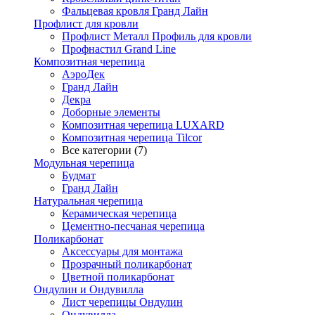
Фальцевая кровля Гранд Лайн
Профлист для кровли
Профлист Металл Профиль для кровли
Профнастил Grand Line
Композитная черепица
АэроДек
Гранд Лайн
Декра
Доборные элементы
Композитная черепица LUXARD
Композитная черепица Tilcor
Все категории (7)
Модульная черепица
Будмат
Гранд Лайн
Натуральная черепица
Керамическая черепица
Цементно-песчаная черепица
Поликарбонат
Аксессуары для монтажа
Прозрачный поликарбонат
Цветной поликарбонат
Ондулин и Ондувилла
Лист черепицы Ондулин
Ондувилла