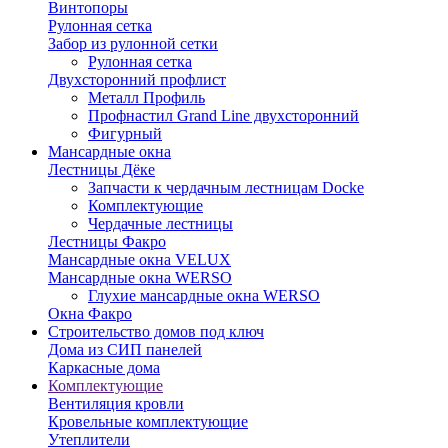
Винтопоры
Рулонная сетка
Забор из рулонной сетки
Рулонная сетка
Двухсторонний профлист
Металл Профиль
Профнастил Grand Line двухсторонний
Фигурный
Мансардные окна
Лестницы Дёке
Запчасти к чердачным лестницам Docke
Комплектующие
Чердачные лестницы
Лестницы Факро
Мансардные окна VELUX
Мансардные окна WERSO
Глухие мансардные окна WERSO
Окна Факро
Строительство домов под ключ
Дома из СИП панелей
Каркасные дома
Комплектующие
Вентиляция кровли
Кровельные комплектующие
Утеплители