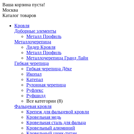
Ваша корзина пуста!
Москва
Каталог товаров
Кровля
Доборные элементы
Металл Профиль
Металлочерепица
Лидер Кровля
Металл Профиль
Металлочерепица Гранд Лайн
Гибкая черепица
Гибкая черепица Дёке
Икопал
Катепал
Рулонная черепица
Руфлекс
Руфшилд
Все категории (8)
Фальцевая кровля
Крепеж для фальцевой кровли
Кровельная медь
Кровельная сталь для фальца
Кровельный алюминий
Кровельный цинк-титан