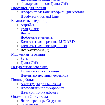
Фальцевая кровля Гранд Лайн
Профлист для кровли
Профлист Металл Профиль для кровли
Профнастил Grand Line
Композитная черепица
АэроДек
Гранд Лайн
Декра
Доборные элементы
Композитная черепица LUXARD
Композитная черепица Tilcor
Все категории (7)
Модульная черепица
Будмат
Гранд Лайн
Натуральная черепица
Керамическая черепица
Цементно-песчаная черепица
Поликарбонат
Аксессуары для монтажа
Прозрачный поликарбонат
Цветной поликарбонат
Ондулин и Ондувилла
Лист черепицы Ондулин
Ондувилла