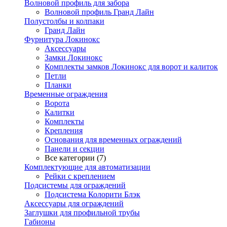
Волновой профиль для забора
Волновой профиль Гранд Лайн
Полустолбы и колпаки
Гранд Лайн
Фурнитура Локинокс
Аксессуары
Замки Локинокс
Комплекты замков Локинокс для ворот и калиток
Петли
Планки
Временные ограждения
Ворота
Калитки
Комплекты
Крепления
Основания для временных ограждений
Панели и секции
Все категории (7)
Комплектующие для автоматизации
Рейки с креплением
Подсистемы для ограждений
Подсистема Колорити Блэк
Аксессуары для ограждений
Заглушки для профильной трубы
Габионы