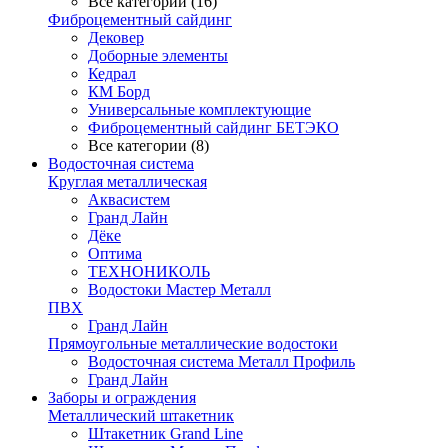
Все категории (16)
Фиброцементный сайдинг
Дековер
Доборные элементы
Кедрал
КМ Борд
Универсальные комплектующие
Фиброцементный сайдинг БЕТЭКО
Все категории (8)
Водосточная система
Круглая металлическая
Аквасистем
Гранд Лайн
Дёке
Оптима
ТЕХНОНИКОЛЬ
Водостоки Мастер Металл
ПВХ
Гранд Лайн
Прямоугольные металлические водостоки
Водосточная система Металл Профиль
Гранд Лайн
Заборы и ограждения
Металлический штакетник
Штакетник Grand Line