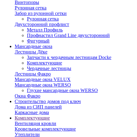
Винтопоры
Рулонная сетка
Забор из рулонной сетки
Рулонная сетка
Двухсторонний профлист
Металл Профиль
Профнастил Grand Line двухсторонний
Фигурный
Мансардные окна
Лестницы Дёке
Запчасти к чердачным лестницам Docke
Комплектующие
Чердачные лестницы
Лестницы Факро
Мансардные окна VELUX
Мансардные окна WERSO
Глухие мансардные окна WERSO
Окна Факро
Строительство домов под ключ
Дома из СИП панелей
Каркасные дома
Комплектующие
Вентиляция кровли
Кровельные комплектующие
Утеплители