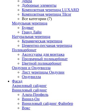
Декра
Доборные элементы
Композитная черепица LUXARD
Композитная черепица Tilcor
Все категории (7)
Модульная черепица
Будмат
Гранд Лайн
Натуральная черепица
Керамическая черепица
Цементно-песчаная черепица
Поликарбонат
Аксессуары для монтажа
Прозрачный поликарбонат
Цветной поликарбонат
Ондулин и Ондувилла
Лист черепицы Ондулин
Ондувилла
Фасад
Акриловый сайдинг
Виниловый сайдинг
Альта-Профиль
Винил-Он
Виниловый сайдинг Файнбер
Вокс