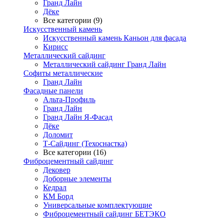
Гранд Лайн
Дёке
Все категории (9)
Искусственный камень
Искусственный камень Каньон для фасада
Кирисс
Металлический сайдинг
Металлический сайдинг Гранд Лайн
Софиты металлические
Гранд Лайн
Фасадные панели
Альта-Профиль
Гранд Лайн
Гранд Лайн Я-Фасад
Дёке
Доломит
Т-Сайдинг (Техоснастка)
Все категории (16)
Фиброцементный сайдинг
Дековер
Доборные элементы
Кедрал
КМ Борд
Универсальные комплектующие
Фиброцементный сайдинг БЕТЭКО