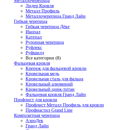
Металлочерепица
Лидер Кровля
Металл Профиль
Металлочерепица Гранд Лайн
Гибкая черепица
Гибкая черепица Дёке
Икопал
Катепал
Рулонная черепица
Руфлекс
Руфшилд
Все категории (8)
Фальцевая кровля
Крепеж для фальцевой кровли
Кровельная медь
Кровельная сталь для фальца
Кровельный алюминий
Кровельный цинк-титан
Фальцевая кровля Гранд Лайн
Профлист для кровли
Профлист Металл Профиль для кровли
Профнастил Grand Line
Композитная черепица
АэроДек
Гранд Лайн