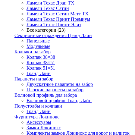
Ламели Техас Драп ТХ
Ламели Техас Сатин
Ламели Техас Сатин Матт ТХ
Ламели Техас Принт Премиум
Ламели Техас Принт Элит
Все категории (23)
Секционные ограждения Гранд Лайн
Панельные
Модульные
Колпаки на забор
Колпак 38×38
Колпак 38×51
Колпак 51×51
Гранд Лайн
Парапеты на забор
Двухскатные парапеты на забор
Плоские парапеты на забор
Волновой профиль для забора
Волновой профиль Гранд Лайн
Полустолбы и колпаки
Гранд Лайн
Фурнитура Локинокс
Аксессуары
Замки Локинокс
Комплекты замков Локинокс для ворот и калиток