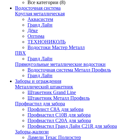
Все категории (8)
Водосточная система
Круглая металлическая
Аквасистем
Гранд Лайн
Дёке
Оптима
ТЕХНОНИКОЛЬ
Водостоки Мастер Металл
ПВХ
Гранд Лайн
Прямоугольные металлические водостоки
Водосточная система Металл Профиль
Гранд Лайн
Заборы и ограждения
Металлический штакетник
Штакетник Grand Line
Штакетник Металл Профиль
Профнастил для забора
Профлист С8А для забора
Профнастил С10В для забора
Профнастил С20А для забора
Профнастил Гранд Лайн С21R для забора
Заборы-жалюзи
Ламели Техас Полиэстер