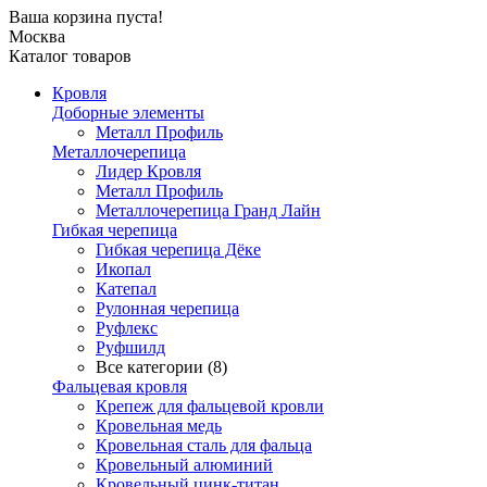
Ваша корзина пуста!
Москва
Каталог товаров
Кровля
Доборные элементы
Металл Профиль
Металлочерепица
Лидер Кровля
Металл Профиль
Металлочерепица Гранд Лайн
Гибкая черепица
Гибкая черепица Дёке
Икопал
Катепал
Рулонная черепица
Руфлекс
Руфшилд
Все категории (8)
Фальцевая кровля
Крепеж для фальцевой кровли
Кровельная медь
Кровельная сталь для фальца
Кровельный алюминий
Кровельный цинк-титан