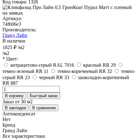
Код товара: 1326
Артикул:
74fb06e3
Производитель:
Гранд Лайн
В наличии
1825 ₽
/м2
/м2
* Цвет:
антрацитово-серый RAL 7016
красный RR 29
темно-зеленый RR 11
темно-коричневый RR 32
темно-
серый RR 23
черный RR 33
шоколадно-коричневый
RR 887
В корзину
Быстрый заказ
Заказ от 30 м2
В закладки
В сравнение
Антиконденсат
Нет
Бренд
Гранд Лайн
Все характеристики