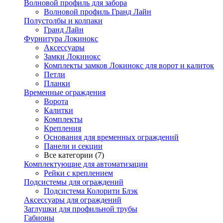
Волновой профиль для забора
Волновой профиль Гранд Лайн
Полустолбы и колпаки
Гранд Лайн
Фурнитура Локинокс
Аксессуары
Замки Локинокс
Комплекты замков Локинокс для ворот и калиток
Петли
Планки
Временные ограждения
Ворота
Калитки
Комплекты
Крепления
Основания для временных ограждений
Панели и секции
Все категории (7)
Комплектующие для автоматизации
Рейки с креплением
Подсистемы для ограждений
Подсистема Колорити Блэк
Аксессуары для ограждений
Заглушки для профильной трубы
Габионы