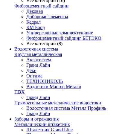
Все категории (16)
Фиброцементный сайдинг
Дековер
Доборные элементы
Кедрал
КМ Борд
Универсальные комплектующие
Фиброцементный сайдинг БЕТЭКО
Все категории (8)
Водосточная система
Круглая металлическая
Аквасистем
Гранд Лайн
Дёке
Оптима
ТЕХНОНИКОЛЬ
Водостоки Мастер Металл
ПВХ
Гранд Лайн
Прямоугольные металлические водостоки
Водосточная система Металл Профиль
Гранд Лайн
Заборы и ограждения
Металлический штакетник
Штакетник Grand Line