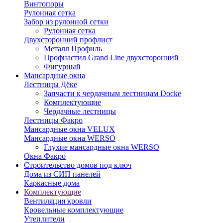
Винтопоры
Рулонная сетка
Забор из рулонной сетки
Рулонная сетка
Двухсторонний профлист
Металл Профиль
Профнастил Grand Line двухсторонний
Фигурный
Мансардные окна
Лестницы Дёке
Запчасти к чердачным лестницам Docke
Комплектующие
Чердачные лестницы
Лестницы Факро
Мансардные окна VELUX
Мансардные окна WERSO
Глухие мансардные окна WERSO
Окна Факро
Строительство домов под ключ
Дома из СИП панелей
Каркасные дома
Комплектующие
Вентиляция кровли
Кровельные комплектующие
Утеплители