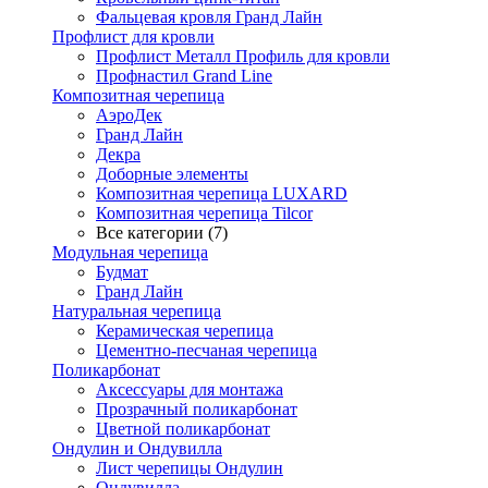
Фальцевая кровля Гранд Лайн
Профлист для кровли
Профлист Металл Профиль для кровли
Профнастил Grand Line
Композитная черепица
АэроДек
Гранд Лайн
Декра
Доборные элементы
Композитная черепица LUXARD
Композитная черепица Tilcor
Все категории (7)
Модульная черепица
Будмат
Гранд Лайн
Натуральная черепица
Керамическая черепица
Цементно-песчаная черепица
Поликарбонат
Аксессуары для монтажа
Прозрачный поликарбонат
Цветной поликарбонат
Ондулин и Ондувилла
Лист черепицы Ондулин
Ондувилла