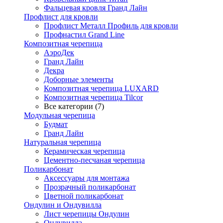
Фальцевая кровля Гранд Лайн
Профлист для кровли
Профлист Металл Профиль для кровли
Профнастил Grand Line
Композитная черепица
АэроДек
Гранд Лайн
Декра
Доборные элементы
Композитная черепица LUXARD
Композитная черепица Tilcor
Все категории (7)
Модульная черепица
Будмат
Гранд Лайн
Натуральная черепица
Керамическая черепица
Цементно-песчаная черепица
Поликарбонат
Аксессуары для монтажа
Прозрачный поликарбонат
Цветной поликарбонат
Ондулин и Ондувилла
Лист черепицы Ондулин
Ондувилла