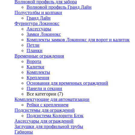
Волновой профиль для забора
Волновой профиль Гранд Лайн
Полустолбы и колпаки
Гранд Лайн
Фурнитура Локинокс
Аксессуары
Замки Локинокс
Комплекты замков Локинокс для ворот и калиток
Петли
Планки
Временные ограждения
Ворота
Калитки
Комплекты
Крепления
Основания для временных ограждений
Панели и секции
Все категории (7)
Комплектующие для автоматизации
Рейки с креплением
Подсистемы для ограждений
Подсистема Колорити Блэк
Аксессуары для ограждений
Заглушки для профильной трубы
Габионы