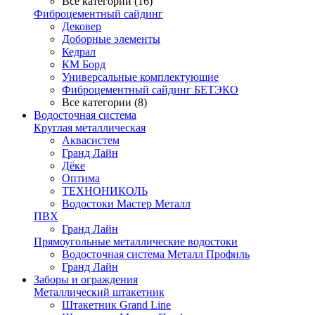
Все категории (16)
Фиброцементный сайдинг
Дековер
Доборные элементы
Кедрал
КМ Борд
Универсальные комплектующие
Фиброцементный сайдинг БЕТЭКО
Все категории (8)
Водосточная система
Круглая металлическая
Аквасистем
Гранд Лайн
Дёке
Оптима
ТЕХНОНИКОЛЬ
Водостоки Мастер Металл
ПВХ
Гранд Лайн
Прямоугольные металлические водостоки
Водосточная система Металл Профиль
Гранд Лайн
Заборы и ограждения
Металлический штакетник
Штакетник Grand Line