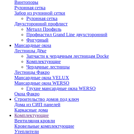
Винтопоры
Рулонная сетка
Забор из рулонной сетки
Рулонная сетка
Двухсторонний профлист
Металл Профиль
Профнастил Grand Line двухсторонний
Фигурный
Мансардные окна
Лестницы Дёке
Запчасти к чердачным лестницам Docke
Комплектующие
Чердачные лестницы
Лестницы Факро
Мансардные окна VELUX
Мансардные окна WERSO
Глухие мансардные окна WERSO
Окна Факро
Строительство домов под ключ
Дома из СИП панелей
Каркасные дома
Комплектующие
Вентиляция кровли
Кровельные комплектующие
Утеплители