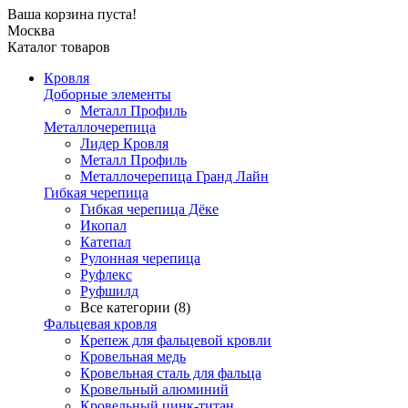
Ваша корзина пуста!
Москва
Каталог товаров
Кровля
Доборные элементы
Металл Профиль
Металлочерепица
Лидер Кровля
Металл Профиль
Металлочерепица Гранд Лайн
Гибкая черепица
Гибкая черепица Дёке
Икопал
Катепал
Рулонная черепица
Руфлекс
Руфшилд
Все категории (8)
Фальцевая кровля
Крепеж для фальцевой кровли
Кровельная медь
Кровельная сталь для фальца
Кровельный алюминий
Кровельный цинк-титан