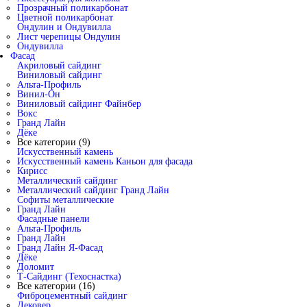
Прозрачный поликарбонат
Цветной поликарбонат
Ондулин и Ондувилла
Лист черепицы Ондулин
Ондувилла
Фасад
Акриловый сайдинг
Виниловый сайдинг
Альта-Профиль
Винил-Он
Виниловый сайдинг Файнбер
Вокс
Гранд Лайн
Дёке
Все категории (9)
Искусственный камень
Искусственный камень Каньон для фасада
Кирисс
Металлический сайдинг
Металлический сайдинг Гранд Лайн
Софиты металлические
Гранд Лайн
Фасадные панели
Альта-Профиль
Гранд Лайн
Гранд Лайн Я-Фасад
Дёке
Доломит
Т-Сайдинг (Техоснастка)
Все категории (16)
Фиброцементный сайдинг
Дековер