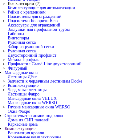
Все категории (7)
Комплектующие для автоматизации
Рейки с креплением
Подсистемы для ограждений
Подсистема Колорити Блэк
Аксессуары для ограждений
Заглушки для профильной трубы
Габионы
Винтопоры
Рулонная сетка
Забор из рулонной сетки
Рулонная сетка
Двухсторонний профлист
Металл Профиль
Профнастил Grand Line двухсторонний
Фигурный
Мансардные окна
Лестницы Дёке
Запчасти к чердачным лестницам Docke
Комплектующие
Чердачные лестницы
Лестницы Факро
Мансардные окна VELUX
Мансардные окна WERSO
Глухие мансардные окна WERSO
Окна Факро
Строительство домов под ключ
Дома из СИП панелей
Каркасные дома
Комплектующие
Вентиляция кровли
Кровельные комплектующие