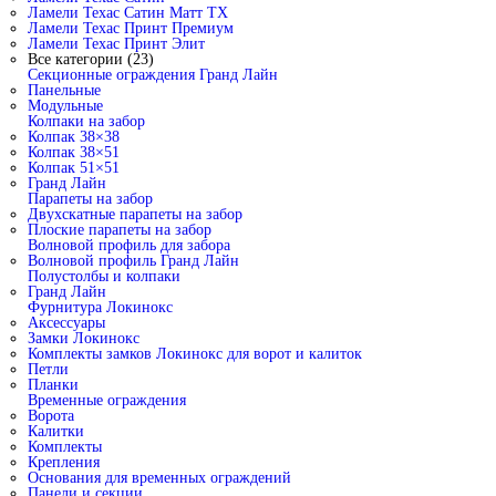
Ламели Техас Сатин Матт ТХ
Ламели Техас Принт Премиум
Ламели Техас Принт Элит
Все категории (23)
Секционные ограждения Гранд Лайн
Панельные
Модульные
Колпаки на забор
Колпак 38×38
Колпак 38×51
Колпак 51×51
Гранд Лайн
Парапеты на забор
Двухскатные парапеты на забор
Плоские парапеты на забор
Волновой профиль для забора
Волновой профиль Гранд Лайн
Полустолбы и колпаки
Гранд Лайн
Фурнитура Локинокс
Аксессуары
Замки Локинокс
Комплекты замков Локинокс для ворот и калиток
Петли
Планки
Временные ограждения
Ворота
Калитки
Комплекты
Крепления
Основания для временных ограждений
Панели и секции