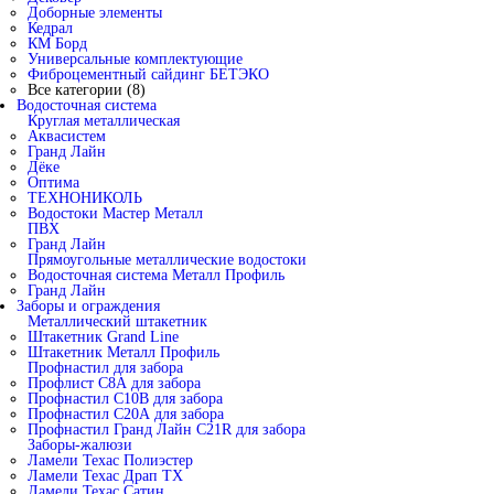
Доборные элементы
Кедрал
КМ Борд
Универсальные комплектующие
Фиброцементный сайдинг БЕТЭКО
Все категории (8)
Водосточная система
Круглая металлическая
Аквасистем
Гранд Лайн
Дёке
Оптима
ТЕХНОНИКОЛЬ
Водостоки Мастер Металл
ПВХ
Гранд Лайн
Прямоугольные металлические водостоки
Водосточная система Металл Профиль
Гранд Лайн
Заборы и ограждения
Металлический штакетник
Штакетник Grand Line
Штакетник Металл Профиль
Профнастил для забора
Профлист С8А для забора
Профнастил С10В для забора
Профнастил С20А для забора
Профнастил Гранд Лайн С21R для забора
Заборы-жалюзи
Ламели Техас Полиэстер
Ламели Техас Драп ТХ
Ламели Техас Сатин