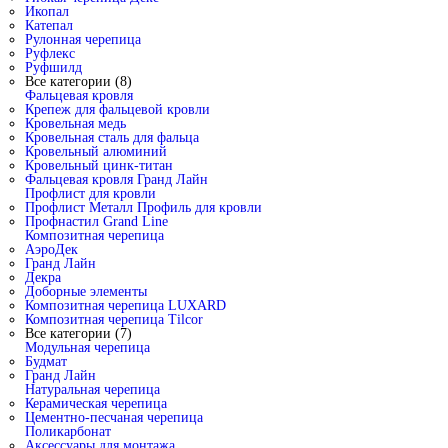
Икопал
Катепал
Рулонная черепица
Руфлекс
Руфшилд
Все категории (8)
Фальцевая кровля
Крепеж для фальцевой кровли
Кровельная медь
Кровельная сталь для фальца
Кровельный алюминий
Кровельный цинк-титан
Фальцевая кровля Гранд Лайн
Профлист для кровли
Профлист Металл Профиль для кровли
Профнастил Grand Line
Композитная черепица
АэроДек
Гранд Лайн
Декра
Доборные элементы
Композитная черепица LUXARD
Композитная черепица Tilcor
Все категории (7)
Модульная черепица
Будмат
Гранд Лайн
Натуральная черепица
Керамическая черепица
Цементно-песчаная черепица
Поликарбонат
Аксессуары для монтажа