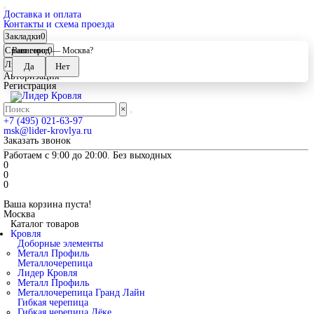
Доставка и оплата
Контакты и схема проезда
Закладки
0
Сравнение
0
Ваш город —
Москва
?
Личный кабинет
Авторизация
Регистрация
×
+7 (495) 021-63-97
msk@lider-krovlya.ru
Заказать звонок
Работаем с 9:00 до 20:00. Без выходных
0
0
0
Ваша корзина пуста!
Москва
Каталог товаров
Кровля
Доборные элементы
Металл Профиль
Металлочерепица
Лидер Кровля
Металл Профиль
Металлочерепица Гранд Лайн
Гибкая черепица
Гибкая черепица Дёке