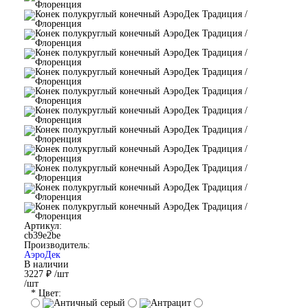
Артикул:
cb39e2be
Производитель:
АэроДек
В наличии
3227 ₽
/шт
/шт
* Цвет: