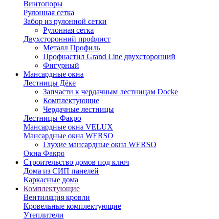
Винтопоры
Рулонная сетка
Забор из рулонной сетки
Рулонная сетка
Двухсторонний профлист
Металл Профиль
Профнастил Grand Line двухсторонний
Фигурный
Мансардные окна
Лестницы Дёке
Запчасти к чердачным лестницам Docke
Комплектующие
Чердачные лестницы
Лестницы Факро
Мансардные окна VELUX
Мансардные окна WERSO
Глухие мансардные окна WERSO
Окна Факро
Строительство домов под ключ
Дома из СИП панелей
Каркасные дома
Комплектующие
Вентиляция кровли
Кровельные комплектующие
Утеплители