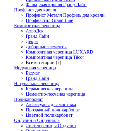
Фальцевая кровля Гранд Лайн
Профлист для кровли
Профлист Металл Профиль для кровли
Профнастил Grand Line
Композитная черепица
АэроДек
Гранд Лайн
Декра
Доборные элементы
Композитная черепица LUXARD
Композитная черепица Tilcor
Все категории (7)
Модульная черепица
Будмат
Гранд Лайн
Натуральная черепица
Керамическая черепица
Цементно-песчаная черепица
Поликарбонат
Аксессуары для монтажа
Прозрачный поликарбонат
Цветной поликарбонат
Ондулин и Ондувилла
Лист черепицы Ондулин
Ондувилла