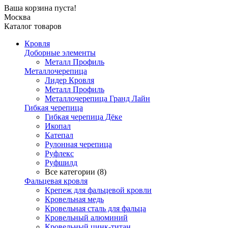
Ваша корзина пуста!
Москва
Каталог товаров
Кровля
Доборные элементы
Металл Профиль
Металлочерепица
Лидер Кровля
Металл Профиль
Металлочерепица Гранд Лайн
Гибкая черепица
Гибкая черепица Дёке
Икопал
Катепал
Рулонная черепица
Руфлекс
Руфшилд
Все категории (8)
Фальцевая кровля
Крепеж для фальцевой кровли
Кровельная медь
Кровельная сталь для фальца
Кровельный алюминий
Кровельный цинк-титан