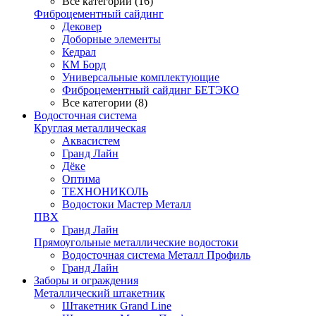
Все категории (16)
Фиброцементный сайдинг
Дековер
Доборные элементы
Кедрал
КМ Борд
Универсальные комплектующие
Фиброцементный сайдинг БЕТЭКО
Все категории (8)
Водосточная система
Круглая металлическая
Аквасистем
Гранд Лайн
Дёке
Оптима
ТЕХНОНИКОЛЬ
Водостоки Мастер Металл
ПВХ
Гранд Лайн
Прямоугольные металлические водостоки
Водосточная система Металл Профиль
Гранд Лайн
Заборы и ограждения
Металлический штакетник
Штакетник Grand Line