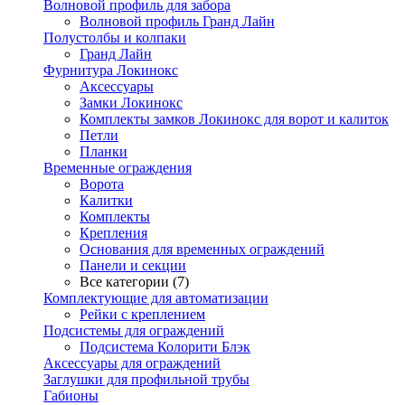
Волновой профиль для забора
Волновой профиль Гранд Лайн
Полустолбы и колпаки
Гранд Лайн
Фурнитура Локинокс
Аксессуары
Замки Локинокс
Комплекты замков Локинокс для ворот и калиток
Петли
Планки
Временные ограждения
Ворота
Калитки
Комплекты
Крепления
Основания для временных ограждений
Панели и секции
Все категории (7)
Комплектующие для автоматизации
Рейки с креплением
Подсистемы для ограждений
Подсистема Колорити Блэк
Аксессуары для ограждений
Заглушки для профильной трубы
Габионы