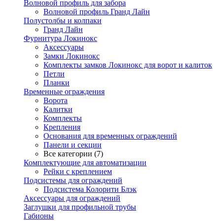
Волновой профиль для забора
Волновой профиль Гранд Лайн
Полустолбы и колпаки
Гранд Лайн
Фурнитура Локинокс
Аксессуары
Замки Локинокс
Комплекты замков Локинокс для ворот и калиток
Петли
Планки
Временные ограждения
Ворота
Калитки
Комплекты
Крепления
Основания для временных ограждений
Панели и секции
Все категории (7)
Комплектующие для автоматизации
Рейки с креплением
Подсистемы для ограждений
Подсистема Колорити Блэк
Аксессуары для ограждений
Заглушки для профильной трубы
Габионы