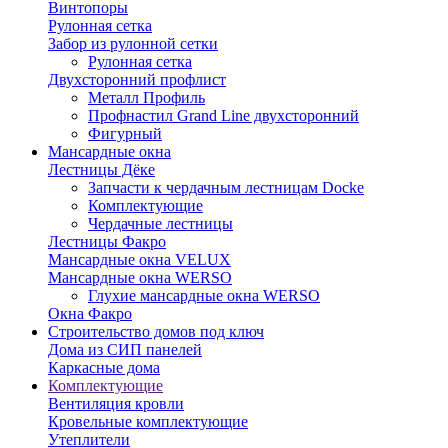
Винтопоры
Рулонная сетка
Забор из рулонной сетки
Рулонная сетка
Двухсторонний профлист
Металл Профиль
Профнастил Grand Line двухсторонний
Фигурный
Мансардные окна
Лестницы Дёке
Запчасти к чердачным лестницам Docke
Комплектующие
Чердачные лестницы
Лестницы Факро
Мансардные окна VELUX
Мансардные окна WERSO
Глухие мансардные окна WERSO
Окна Факро
Строительство домов под ключ
Дома из СИП панелей
Каркасные дома
Комплектующие
Вентиляция кровли
Кровельные комплектующие
Утеплители