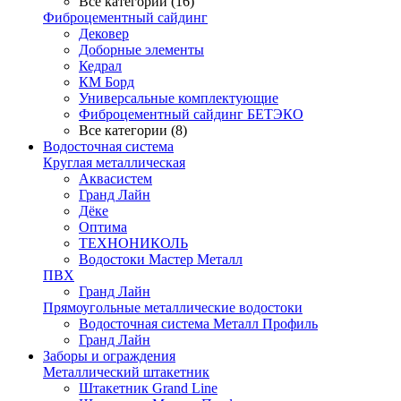
Все категории (16)
Фиброцементный сайдинг
Дековер
Доборные элементы
Кедрал
КМ Борд
Универсальные комплектующие
Фиброцементный сайдинг БЕТЭКО
Все категории (8)
Водосточная система
Круглая металлическая
Аквасистем
Гранд Лайн
Дёке
Оптима
ТЕХНОНИКОЛЬ
Водостоки Мастер Металл
ПВХ
Гранд Лайн
Прямоугольные металлические водостоки
Водосточная система Металл Профиль
Гранд Лайн
Заборы и ограждения
Металлический штакетник
Штакетник Grand Line