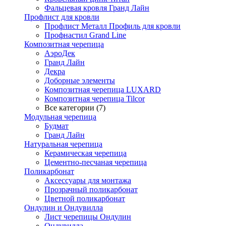
Фальцевая кровля Гранд Лайн
Профлист для кровли
Профлист Металл Профиль для кровли
Профнастил Grand Line
Композитная черепица
АэроДек
Гранд Лайн
Декра
Доборные элементы
Композитная черепица LUXARD
Композитная черепица Tilcor
Все категории (7)
Модульная черепица
Будмат
Гранд Лайн
Натуральная черепица
Керамическая черепица
Цементно-песчаная черепица
Поликарбонат
Аксессуары для монтажа
Прозрачный поликарбонат
Цветной поликарбонат
Ондулин и Ондувилла
Лист черепицы Ондулин
Ондувилла