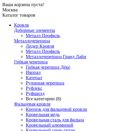
Ваша корзина пуста!
Москва
Каталог товаров
Кровля
Доборные элементы
Металл Профиль
Металлочерепица
Лидер Кровля
Металл Профиль
Металлочерепица Гранд Лайн
Гибкая черепица
Гибкая черепица Дёке
Икопал
Катепал
Рулонная черепица
Руфлекс
Руфшилд
Все категории (8)
Фальцевая кровля
Крепеж для фальцевой кровли
Кровельная медь
Кровельная сталь для фальца
Кровельный алюминий
Кровельный цинк-титан