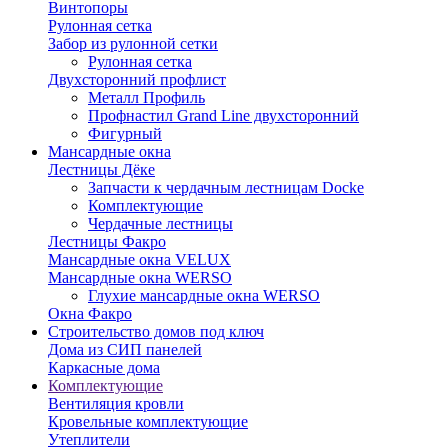
Винтопоры
Рулонная сетка
Забор из рулонной сетки
Рулонная сетка
Двухсторонний профлист
Металл Профиль
Профнастил Grand Line двухсторонний
Фигурный
Мансардные окна
Лестницы Дёке
Запчасти к чердачным лестницам Docke
Комплектующие
Чердачные лестницы
Лестницы Факро
Мансардные окна VELUX
Мансардные окна WERSO
Глухие мансардные окна WERSO
Окна Факро
Строительство домов под ключ
Дома из СИП панелей
Каркасные дома
Комплектующие
Вентиляция кровли
Кровельные комплектующие
Утеплители