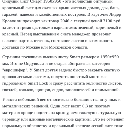
Ондулин Лист Смарт 1950х950 - это волнистый битумный
кровельный лист для скатных крыш частных домов, дач, бань,
гаражей, навесов и хозяйственных построек. В карточке Лидер
Кровля он проходит как товар 2046 с текущей ценой 3100 руб.
за лист и тремя цветовыми вариантами: зеленый, коричневый и
красный. Перед выставлением счета менеджер проверяет
наличие партии, оттенок, состояние листов и возможность
доставки по Москве или Московской области.
Страница посвящена именно листу Smart размером 1950х950
мм. Это не Ондувилла и не старая абстрактная категория
"еврошифер". У Smart другая задача: быстро закрыть скатную
кровлю легкими листами, получить понятный монтаж с
гидрозамком Smart Lock и сразу рассчитать количество листов,
гвоздей, коньков, щипцов, ендов, заполнителей и примыканий.
У листа небольшой вес относительно большинства штучных и
металлических решений. Один лист весит 6,3 кг, поэтому
материал проще поднять на крышу, чем тяжелую натуральную
черепицу или длинные металлические картины. Это не отменяет
нормальную обрешетку и правильный крепеж: легкий лист тоже