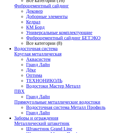
Все категории (16)
Фиброцементный сайдинг
Дековер
Доборные элементы
Кедрал
КМ Борд
Универсальные комплектующие
Фиброцементный сайдинг БЕТЭКО
Все категории (8)
Водосточная система
Круглая металлическая
Аквасистем
Гранд Лайн
Дёке
Оптима
ТЕХНОНИКОЛЬ
Водостоки Мастер Металл
ПВХ
Гранд Лайн
Прямоугольные металлические водостоки
Водосточная система Металл Профиль
Гранд Лайн
Заборы и ограждения
Металлический штакетник
Штакетник Grand Line