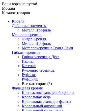
Ваша корзина пуста!
Москва
Каталог товаров
Кровля
Доборные элементы
Металл Профиль
Металлочерепица
Лидер Кровля
Металл Профиль
Металлочерепица Гранд Лайн
Гибкая черепица
Гибкая черепица Дёке
Икопал
Катепал
Рулонная черепица
Руфлекс
Руфшилд
Все категории (8)
Фальцевая кровля
Крепеж для фальцевой кровли
Кровельная медь
Кровельная сталь для фальца
Кровельный алюминий
Кровельный цинк-титан