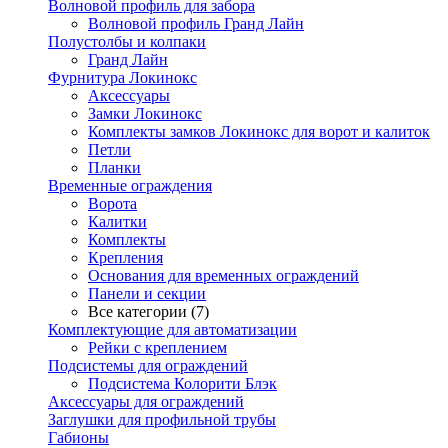
Волновой профиль для забора
Волновой профиль Гранд Лайн
Полустолбы и колпаки
Гранд Лайн
Фурнитура Локинокс
Аксессуары
Замки Локинокс
Комплекты замков Локинокс для ворот и калиток
Петли
Планки
Временные ограждения
Ворота
Калитки
Комплекты
Крепления
Основания для временных ограждений
Панели и секции
Все категории (7)
Комплектующие для автоматизации
Рейки с креплением
Подсистемы для ограждений
Подсистема Колорити Блэк
Аксессуары для ограждений
Заглушки для профильной трубы
Габионы