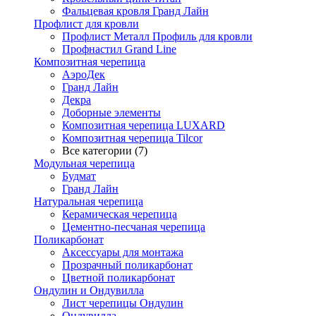
Фальцевая кровля Гранд Лайн
Профлист для кровли
Профлист Металл Профиль для кровли
Профнастил Grand Line
Композитная черепица
АэроДек
Гранд Лайн
Декра
Доборные элементы
Композитная черепица LUXARD
Композитная черепица Tilcor
Все категории (7)
Модульная черепица
Будмат
Гранд Лайн
Натуральная черепица
Керамическая черепица
Цементно-песчаная черепица
Поликарбонат
Аксессуары для монтажа
Прозрачный поликарбонат
Цветной поликарбонат
Ондулин и Ондувилла
Лист черепицы Ондулин
Ондувилла