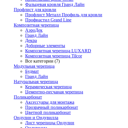
Фальцевая кровля Гранд Лайн
Профлист для кровли
Профлист Металл Профиль для кровли
Профнастил Grand Line
Композитная черепица
АэроДек
Гранд Лайн
Декра
Доборные элементы
Композитная черепица LUXARD
Композитная черепица Tilcor
Все категории (7)
Модульная черепица
Будмат
Гранд Лайн
Натуральная черепица
Керамическая черепица
Цементно-песчаная черепица
Поликарбонат
Аксессуары для монтажа
Прозрачный поликарбонат
Цветной поликарбонат
Ондулин и Ондувилла
Лист черепицы Ондулин
Ондувилла