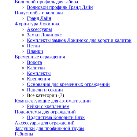
Волновой профиль для забора
Волновой профиль Гранд Лайн
Полустолбы и колпаки
Гранд Лайн
Фурнитура Локинокс
Аксессуары
Замки Локинокс
Комплекты замков Локинокс для ворот и калиток
Петли
Планки
Временные ограждения
Ворота
Калитки
Комплекты
Крепления
Основания для временных ограждений
Панели и секции
Все категории (7)
Комплектующие для автоматизации
Рейки с креплением
Подсистемы для ограждений
Подсистема Колорити Блэк
Аксессуары для ограждений
Заглушки для профильной трубы
Габионы