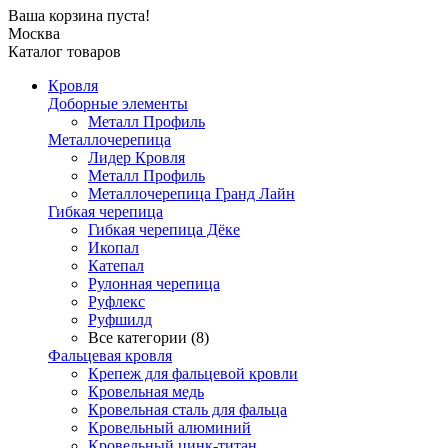
Ваша корзина пуста!
Москва
Каталог товаров
Кровля
Доборные элементы
Металл Профиль
Металлочерепица
Лидер Кровля
Металл Профиль
Металлочерепица Гранд Лайн
Гибкая черепица
Гибкая черепица Дёке
Икопал
Катепал
Рулонная черепица
Руфлекс
Руфшилд
Все категории (8)
Фальцевая кровля
Крепеж для фальцевой кровли
Кровельная медь
Кровельная сталь для фальца
Кровельный алюминий
Кровельный цинк-титан