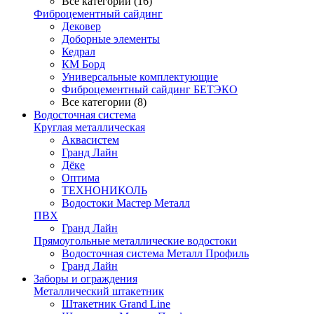
Все категории (16)
Фиброцементный сайдинг
Дековер
Доборные элементы
Кедрал
КМ Борд
Универсальные комплектующие
Фиброцементный сайдинг БЕТЭКО
Все категории (8)
Водосточная система
Круглая металлическая
Аквасистем
Гранд Лайн
Дёке
Оптима
ТЕХНОНИКОЛЬ
Водостоки Мастер Металл
ПВХ
Гранд Лайн
Прямоугольные металлические водостоки
Водосточная система Металл Профиль
Гранд Лайн
Заборы и ограждения
Металлический штакетник
Штакетник Grand Line