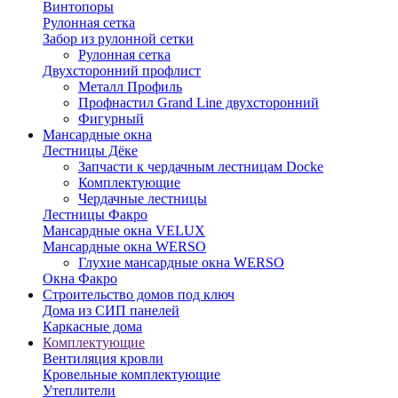
Винтопоры
Рулонная сетка
Забор из рулонной сетки
Рулонная сетка
Двухсторонний профлист
Металл Профиль
Профнастил Grand Line двухсторонний
Фигурный
Мансардные окна
Лестницы Дёке
Запчасти к чердачным лестницам Docke
Комплектующие
Чердачные лестницы
Лестницы Факро
Мансардные окна VELUX
Мансардные окна WERSO
Глухие мансардные окна WERSO
Окна Факро
Строительство домов под ключ
Дома из СИП панелей
Каркасные дома
Комплектующие
Вентиляция кровли
Кровельные комплектующие
Утеплители