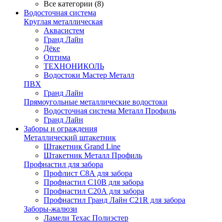
Все категории (8)
Водосточная система
Круглая металлическая
Аквасистем
Гранд Лайн
Дёке
Оптима
ТЕХНОНИКОЛЬ
Водостоки Мастер Металл
ПВХ
Гранд Лайн
Прямоугольные металлические водостоки
Водосточная система Металл Профиль
Гранд Лайн
Заборы и ограждения
Металлический штакетник
Штакетник Grand Line
Штакетник Металл Профиль
Профнастил для забора
Профлист С8А для забора
Профнастил С10В для забора
Профнастил С20А для забора
Профнастил Гранд Лайн С21R для забора
Заборы-жалюзи
Ламели Техас Полиэстер