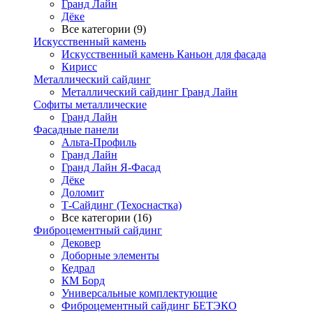
Гранд Лайн
Дёке
Все категории (9)
Искусственный камень
Искусственный камень Каньон для фасада
Кирисс
Металлический сайдинг
Металлический сайдинг Гранд Лайн
Софиты металлические
Гранд Лайн
Фасадные панели
Альта-Профиль
Гранд Лайн
Гранд Лайн Я-Фасад
Дёке
Доломит
Т-Сайдинг (Техоснастка)
Все категории (16)
Фиброцементный сайдинг
Дековер
Доборные элементы
Кедрал
КМ Борд
Универсальные комплектующие
Фиброцементный сайдинг БЕТЭКО