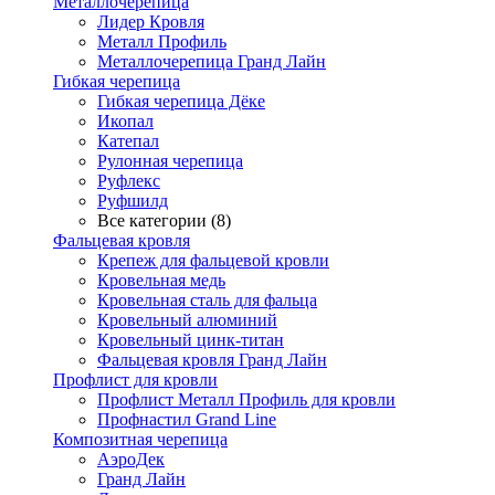
Металлочерепица
Лидер Кровля
Металл Профиль
Металлочерепица Гранд Лайн
Гибкая черепица
Гибкая черепица Дёке
Икопал
Катепал
Рулонная черепица
Руфлекс
Руфшилд
Все категории (8)
Фальцевая кровля
Крепеж для фальцевой кровли
Кровельная медь
Кровельная сталь для фальца
Кровельный алюминий
Кровельный цинк-титан
Фальцевая кровля Гранд Лайн
Профлист для кровли
Профлист Металл Профиль для кровли
Профнастил Grand Line
Композитная черепица
АэроДек
Гранд Лайн