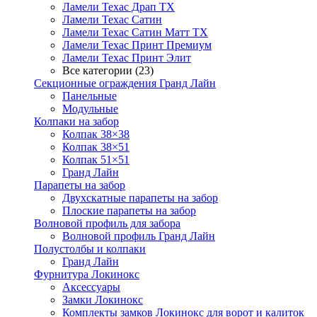
Ламели Техас Драп ТХ
Ламели Техас Сатин
Ламели Техас Сатин Матт ТХ
Ламели Техас Принт Премиум
Ламели Техас Принт Элит
Все категории (23)
Секционные ограждения Гранд Лайн
Панельные
Модульные
Колпаки на забор
Колпак 38×38
Колпак 38×51
Колпак 51×51
Гранд Лайн
Парапеты на забор
Двухскатные парапеты на забор
Плоские парапеты на забор
Волновой профиль для забора
Волновой профиль Гранд Лайн
Полустолбы и колпаки
Гранд Лайн
Фурнитура Локинокс
Аксессуары
Замки Локинокс
Комплекты замков Локинокс для ворот и калиток