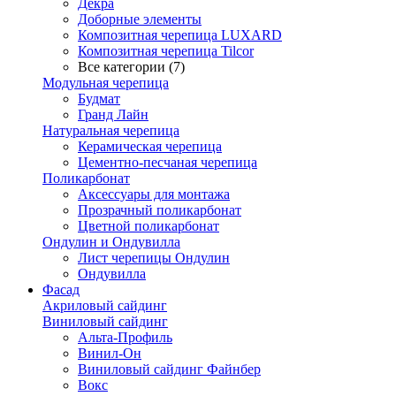
Декра
Доборные элементы
Композитная черепица LUXARD
Композитная черепица Tilcor
Все категории (7)
Модульная черепица
Будмат
Гранд Лайн
Натуральная черепица
Керамическая черепица
Цементно-песчаная черепица
Поликарбонат
Аксессуары для монтажа
Прозрачный поликарбонат
Цветной поликарбонат
Ондулин и Ондувилла
Лист черепицы Ондулин
Ондувилла
Фасад
Акриловый сайдинг
Виниловый сайдинг
Альта-Профиль
Винил-Он
Виниловый сайдинг Файнбер
Вокс