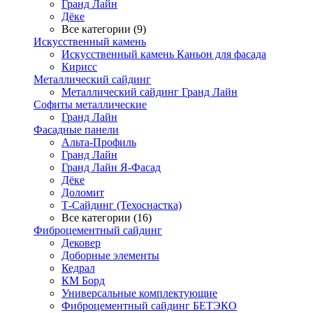
Гранд Лайн
Дёке
Все категории (9)
Искусственный камень
Искусственный камень Каньон для фасада
Кирисс
Металлический сайдинг
Металлический сайдинг Гранд Лайн
Софиты металлические
Гранд Лайн
Фасадные панели
Альта-Профиль
Гранд Лайн
Гранд Лайн Я-Фасад
Дёке
Доломит
Т-Сайдинг (Техоснастка)
Все категории (16)
Фиброцементный сайдинг
Дековер
Доборные элементы
Кедрал
КМ Борд
Универсальные комплектующие
Фиброцементный сайдинг БЕТЭКО