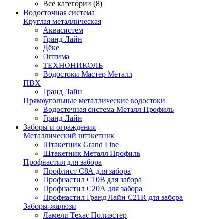
Все категории (8)
Водосточная система
Круглая металлическая
Аквасистем
Гранд Лайн
Дёке
Оптима
ТЕХНОНИКОЛЬ
Водостоки Мастер Металл
ПВХ
Гранд Лайн
Прямоугольные металлические водостоки
Водосточная система Металл Профиль
Гранд Лайн
Заборы и ограждения
Металлический штакетник
Штакетник Grand Line
Штакетник Металл Профиль
Профнастил для забора
Профлист С8А для забора
Профнастил С10В для забора
Профнастил С20А для забора
Профнастил Гранд Лайн С21R для забора
Заборы-жалюзи
Ламели Техас Полиэстер