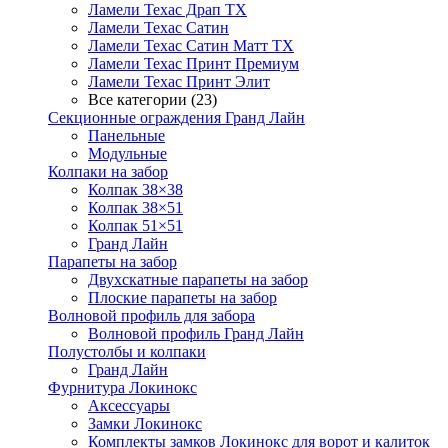
Ламели Техас Драп ТХ
Ламели Техас Сатин
Ламели Техас Сатин Матт ТХ
Ламели Техас Принт Премиум
Ламели Техас Принт Элит
Все категории (23)
Секционные ограждения Гранд Лайн
Панельные
Модульные
Колпаки на забор
Колпак 38×38
Колпак 38×51
Колпак 51×51
Гранд Лайн
Парапеты на забор
Двухскатные парапеты на забор
Плоские парапеты на забор
Волновой профиль для забора
Волновой профиль Гранд Лайн
Полустолбы и колпаки
Гранд Лайн
Фурнитура Локинокс
Аксессуары
Замки Локинокс
Комплекты замков Локинокс для ворот и калиток