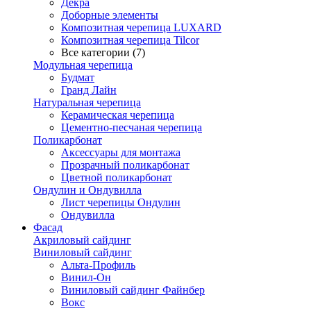
Декра
Доборные элементы
Композитная черепица LUXARD
Композитная черепица Tilcor
Все категории (7)
Модульная черепица
Будмат
Гранд Лайн
Натуральная черепица
Керамическая черепица
Цементно-песчаная черепица
Поликарбонат
Аксессуары для монтажа
Прозрачный поликарбонат
Цветной поликарбонат
Ондулин и Ондувилла
Лист черепицы Ондулин
Ондувилла
Фасад
Акриловый сайдинг
Виниловый сайдинг
Альта-Профиль
Винил-Он
Виниловый сайдинг Файнбер
Вокс