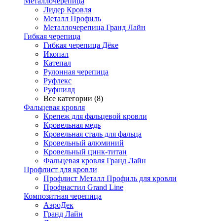
Металлочерепица
Лидер Кровля
Металл Профиль
Металлочерепица Гранд Лайн
Гибкая черепица
Гибкая черепица Дёке
Икопал
Катепал
Рулонная черепица
Руфлекс
Руфшилд
Все категории (8)
Фальцевая кровля
Крепеж для фальцевой кровли
Кровельная медь
Кровельная сталь для фальца
Кровельный алюминий
Кровельный цинк-титан
Фальцевая кровля Гранд Лайн
Профлист для кровли
Профлист Металл Профиль для кровли
Профнастил Grand Line
Композитная черепица
АэроДек
Гранд Лайн