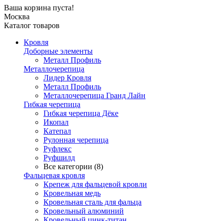
Ваша корзина пуста!
Москва
Каталог товаров
Кровля
Доборные элементы
Металл Профиль
Металлочерепица
Лидер Кровля
Металл Профиль
Металлочерепица Гранд Лайн
Гибкая черепица
Гибкая черепица Дёке
Икопал
Катепал
Рулонная черепица
Руфлекс
Руфшилд
Все категории (8)
Фальцевая кровля
Крепеж для фальцевой кровли
Кровельная медь
Кровельная сталь для фальца
Кровельный алюминий
Кровельный цинк-титан