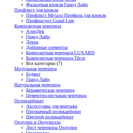
Фальцевая кровля Гранд Лайн
Профлист для кровли
Профлист Металл Профиль для кровли
Профнастил Grand Line
Композитная черепица
АэроДек
Гранд Лайн
Декра
Доборные элементы
Композитная черепица LUXARD
Композитная черепица Tilcor
Все категории (7)
Модульная черепица
Будмат
Гранд Лайн
Натуральная черепица
Керамическая черепица
Цементно-песчаная черепица
Поликарбонат
Аксессуары для монтажа
Прозрачный поликарбонат
Цветной поликарбонат
Ондулин и Ондувилла
Лист черепицы Ондулин
Ондувилла