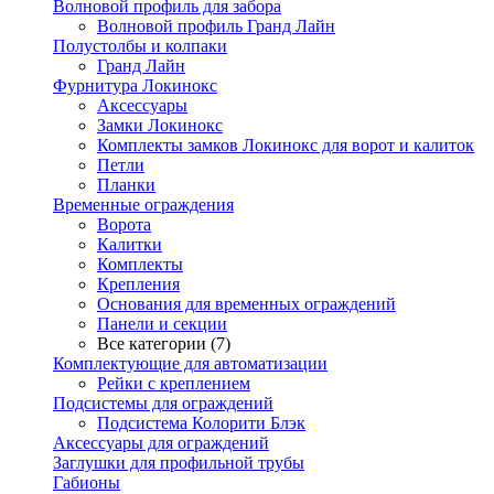
Волновой профиль для забора
Волновой профиль Гранд Лайн
Полустолбы и колпаки
Гранд Лайн
Фурнитура Локинокс
Аксессуары
Замки Локинокс
Комплекты замков Локинокс для ворот и калиток
Петли
Планки
Временные ограждения
Ворота
Калитки
Комплекты
Крепления
Основания для временных ограждений
Панели и секции
Все категории (7)
Комплектующие для автоматизации
Рейки с креплением
Подсистемы для ограждений
Подсистема Колорити Блэк
Аксессуары для ограждений
Заглушки для профильной трубы
Габионы