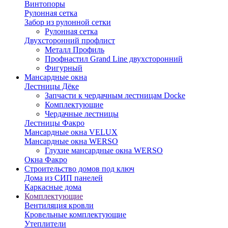
Винтопоры
Рулонная сетка
Забор из рулонной сетки
Рулонная сетка
Двухсторонний профлист
Металл Профиль
Профнастил Grand Line двухсторонний
Фигурный
Мансардные окна
Лестницы Дёке
Запчасти к чердачным лестницам Docke
Комплектующие
Чердачные лестницы
Лестницы Факро
Мансардные окна VELUX
Мансардные окна WERSO
Глухие мансардные окна WERSO
Окна Факро
Строительство домов под ключ
Дома из СИП панелей
Каркасные дома
Комплектующие
Вентиляция кровли
Кровельные комплектующие
Утеплители