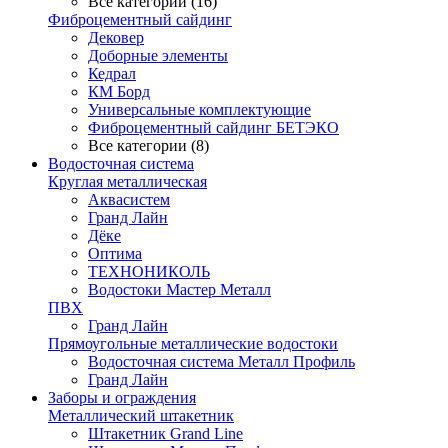
Все категории (16)
Фиброцементный сайдинг
Дековер
Доборные элементы
Кедрал
КМ Борд
Универсальные комплектующие
Фиброцементный сайдинг БЕТЭКО
Все категории (8)
Водосточная система
Круглая металлическая
Аквасистем
Гранд Лайн
Дёке
Оптима
ТЕХНОНИКОЛЬ
Водостоки Мастер Металл
ПВХ
Гранд Лайн
Прямоугольные металлические водостоки
Водосточная система Металл Профиль
Гранд Лайн
Заборы и ограждения
Металлический штакетник
Штакетник Grand Line