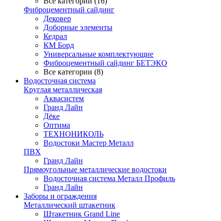
Все категории (16)
Фиброцементный сайдинг
Дековер
Доборные элементы
Кедрал
КМ Борд
Универсальные комплектующие
Фиброцементный сайдинг БЕТЭКО
Все категории (8)
Водосточная система
Круглая металлическая
Аквасистем
Гранд Лайн
Дёке
Оптима
ТЕХНОНИКОЛЬ
Водостоки Мастер Металл
ПВХ
Гранд Лайн
Прямоугольные металлические водостоки
Водосточная система Металл Профиль
Гранд Лайн
Заборы и ограждения
Металлический штакетник
Штакетник Grand Line