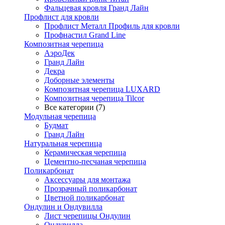
Фальцевая кровля Гранд Лайн
Профлист для кровли
Профлист Металл Профиль для кровли
Профнастил Grand Line
Композитная черепица
АэроДек
Гранд Лайн
Декра
Доборные элементы
Композитная черепица LUXARD
Композитная черепица Tilcor
Все категории (7)
Модульная черепица
Будмат
Гранд Лайн
Натуральная черепица
Керамическая черепица
Цементно-песчаная черепица
Поликарбонат
Аксессуары для монтажа
Прозрачный поликарбонат
Цветной поликарбонат
Ондулин и Ондувилла
Лист черепицы Ондулин
Ондувилла