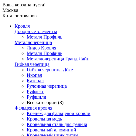
Ваша корзина пуста!
Москва
Каталог товаров
Кровля
Доборные элементы
Металл Профиль
Металлочерепица
Лидер Кровля
Металл Профиль
Металлочерепица Гранд Лайн
Гибкая черепица
Гибкая черепица Дёке
Икопал
Катепал
Рулонная черепица
Руфлекс
Руфшилд
Все категории (8)
Фальцевая кровля
Крепеж для фальцевой кровли
Кровельная медь
Кровельная сталь для фальца
Кровельный алюминий
Кровельный цинк-титан