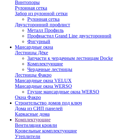
Винтопоры
Рулонная сетка
Забор из рулонной сетки
Рулонная сетка
Двухсторонний профлист
Металл Профиль
Профнастил Grand Line двухсторонний
Фигурный
Мансардные окна
Лестницы Дёке
Запчасти к чердачным лестницам Docke
Комплектующие
Чердачные лестницы
Лестницы Факро
Мансардные окна VELUX
Мансардные окна WERSO
Глухие мансардные окна WERSO
Окна Факро
Строительство домов под ключ
Дома из СИП панелей
Каркасные дома
Комплектующие
Вентиляция кровли
Кровельные комплектующие
Утеплители