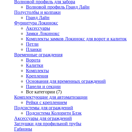
Волновой профиль для забора
Волновой профиль Гранд Лайн
Полустолбы и колпаки
Гранд Лайн
Фурнитура Локинокс
Аксессуары
Замки Локинокс
Комплекты замков Локинокс для ворот и калиток
Петли
Планки
Временные ограждения
Ворота
Калитки
Комплекты
Крепления
Основания для временных ограждений
Панели и секции
Все категории (7)
Комплектующие для автоматизации
Рейки с креплением
Подсистемы для ограждений
Подсистема Колорити Блэк
Аксессуары для ограждений
Заглушки для профильной трубы
Габионы