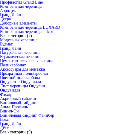
Профнастил Grand Line
Композитная черепица
АэроДек
Гранд Лайн
Декра
Доборные элементы
Композитная черепица LUXARD
Композитная черепица Tilcor
Все категории (7)
Модульная черепица
Будмат
Гранд Лайн
Натуральная черепица
Керамическая черепица
Цементно-песчаная черепица
Поликарбонат
Аксессуары для монтажа
Прозрачный поликарбонат
Цветной поликарбонат
Ондулин и Ондувилла
Лист черепицы Ондулин
Ондувилла
Фасад
Акриловый сайдинг
Виниловый сайдинг
Альта-Профиль
Винил-Он
Виниловый сайдинг Файнбер
Вокс
Гранд Лайн
Дёке
Все категории (9)