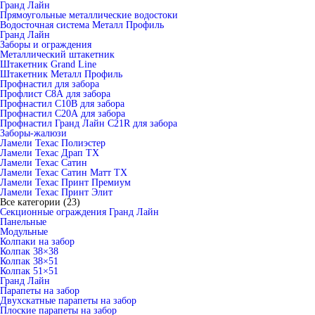
Гранд Лайн
Прямоугольные металлические водостоки
Водосточная система Металл Профиль
Гранд Лайн
Заборы и ограждения
Металлический штакетник
Штакетник Grand Line
Штакетник Металл Профиль
Профнастил для забора
Профлист С8А для забора
Профнастил С10В для забора
Профнастил С20А для забора
Профнастил Гранд Лайн С21R для забора
Заборы-жалюзи
Ламели Техас Полиэстер
Ламели Техас Драп ТХ
Ламели Техас Сатин
Ламели Техас Сатин Матт ТХ
Ламели Техас Принт Премиум
Ламели Техас Принт Элит
Все категории (23)
Секционные ограждения Гранд Лайн
Панельные
Модульные
Колпаки на забор
Колпак 38×38
Колпак 38×51
Колпак 51×51
Гранд Лайн
Парапеты на забор
Двухскатные парапеты на забор
Плоские парапеты на забор