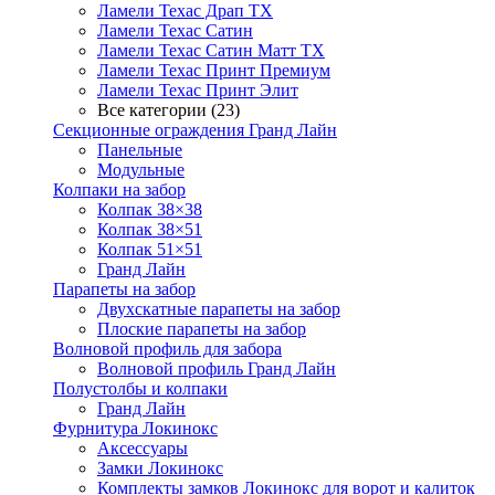
Ламели Техас Драп ТХ
Ламели Техас Сатин
Ламели Техас Сатин Матт ТХ
Ламели Техас Принт Премиум
Ламели Техас Принт Элит
Все категории (23)
Секционные ограждения Гранд Лайн
Панельные
Модульные
Колпаки на забор
Колпак 38×38
Колпак 38×51
Колпак 51×51
Гранд Лайн
Парапеты на забор
Двухскатные парапеты на забор
Плоские парапеты на забор
Волновой профиль для забора
Волновой профиль Гранд Лайн
Полустолбы и колпаки
Гранд Лайн
Фурнитура Локинокс
Аксессуары
Замки Локинокс
Комплекты замков Локинокс для ворот и калиток