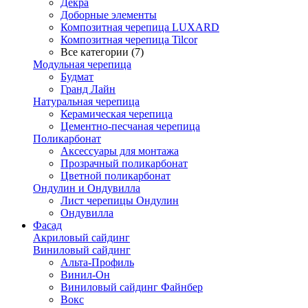
Декра
Доборные элементы
Композитная черепица LUXARD
Композитная черепица Tilcor
Все категории (7)
Модульная черепица
Будмат
Гранд Лайн
Натуральная черепица
Керамическая черепица
Цементно-песчаная черепица
Поликарбонат
Аксессуары для монтажа
Прозрачный поликарбонат
Цветной поликарбонат
Ондулин и Ондувилла
Лист черепицы Ондулин
Ондувилла
Фасад
Акриловый сайдинг
Виниловый сайдинг
Альта-Профиль
Винил-Он
Виниловый сайдинг Файнбер
Вокс