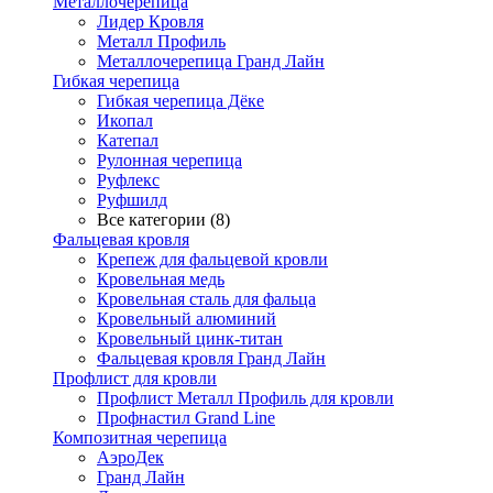
Металлочерепица
Лидер Кровля
Металл Профиль
Металлочерепица Гранд Лайн
Гибкая черепица
Гибкая черепица Дёке
Икопал
Катепал
Рулонная черепица
Руфлекс
Руфшилд
Все категории (8)
Фальцевая кровля
Крепеж для фальцевой кровли
Кровельная медь
Кровельная сталь для фальца
Кровельный алюминий
Кровельный цинк-титан
Фальцевая кровля Гранд Лайн
Профлист для кровли
Профлист Металл Профиль для кровли
Профнастил Grand Line
Композитная черепица
АэроДек
Гранд Лайн