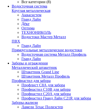
Все категории (8)
Водосточная система
Круглая металлическая
Аквасистем
Гранд Лайн
Дёке
Оптима
ТЕХНОНИКОЛЬ
Водостоки Мастер Металл
ПВХ
Гранд Лайн
Прямоугольные металлические водостоки
Водосточная система Металл Профиль
Гранд Лайн
Заборы и ограждения
Металлический штакетник
Штакетник Grand Line
Штакетник Металл Профиль
Профнастил для забора
Профлист С8А для забора
Профнастил С10В для забора
Профнастил С20А для забора
Профнастил Гранд Лайн С21R для забора
Заборы-жалюзи
Ламели Техас Полиэстер