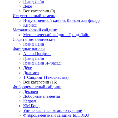
Гранд Лайн
Дёке
Все категории (9)
Искусственный камень
Искусственный камень Каньон для фасада
Кирисс
Металлический сайдинг
Металлический сайдинг Гранд Лайн
Софиты металлические
Гранд Лайн
Фасадные панели
Альта-Профиль
Гранд Лайн
Гранд Лайн Я-Фасад
Дёке
Доломит
Т-Сайдинг (Техоснастка)
Все категории (16)
Фиброцементный сайдинг
Дековер
Доборные элементы
Кедрал
КМ Борд
Универсальные комплектующие
Фиброцементный сайдинг БЕТЭКО