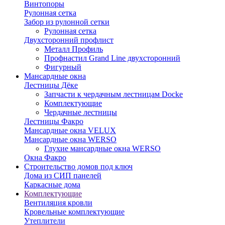
Винтопоры
Рулонная сетка
Забор из рулонной сетки
Рулонная сетка
Двухсторонний профлист
Металл Профиль
Профнастил Grand Line двухсторонний
Фигурный
Мансардные окна
Лестницы Дёке
Запчасти к чердачным лестницам Docke
Комплектующие
Чердачные лестницы
Лестницы Факро
Мансардные окна VELUX
Мансардные окна WERSO
Глухие мансардные окна WERSO
Окна Факро
Строительство домов под ключ
Дома из СИП панелей
Каркасные дома
Комплектующие
Вентиляция кровли
Кровельные комплектующие
Утеплители