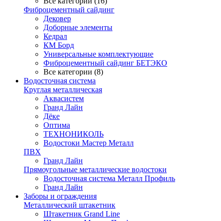
Все категории (16)
Фиброцементный сайдинг
Дековер
Доборные элементы
Кедрал
КМ Борд
Универсальные комплектующие
Фиброцементный сайдинг БЕТЭКО
Все категории (8)
Водосточная система
Круглая металлическая
Аквасистем
Гранд Лайн
Дёке
Оптима
ТЕХНОНИКОЛЬ
Водостоки Мастер Металл
ПВХ
Гранд Лайн
Прямоугольные металлические водостоки
Водосточная система Металл Профиль
Гранд Лайн
Заборы и ограждения
Металлический штакетник
Штакетник Grand Line