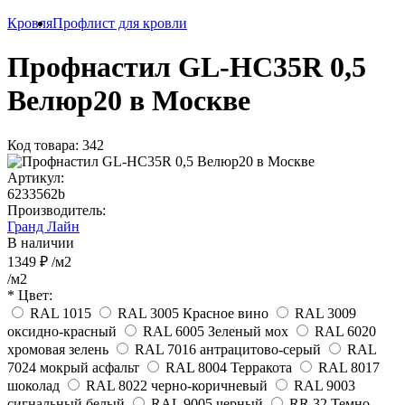
Кровля
Профлист для кровли
Профнастил GL-HC35R 0,5
Велюр20 в Москве
Код товара: 342
Артикул:
6233562b
Производитель:
Гранд Лайн
В наличии
1349 ₽
/м2
/м2
* Цвет:
RAL 1015
RAL 3005 Красное вино
RAL 3009
оксидно-красный
RAL 6005 Зеленый мох
RAL 6020
хромовая зелень
RAL 7016 антрацитово-серый
RAL
7024 мокрый асфальт
RAL 8004 Терракота
RAL 8017
шоколад
RAL 8022 черно-коричневый
RAL 9003
сигнальный белый
RAL 9005 черный
RR 32 Темно-