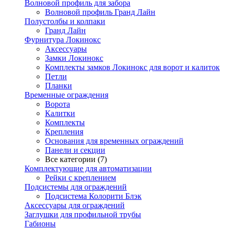
Волновой профиль для забора
Волновой профиль Гранд Лайн
Полустолбы и колпаки
Гранд Лайн
Фурнитура Локинокс
Аксессуары
Замки Локинокс
Комплекты замков Локинокс для ворот и калиток
Петли
Планки
Временные ограждения
Ворота
Калитки
Комплекты
Крепления
Основания для временных ограждений
Панели и секции
Все категории (7)
Комплектующие для автоматизации
Рейки с креплением
Подсистемы для ограждений
Подсистема Колорити Блэк
Аксессуары для ограждений
Заглушки для профильной трубы
Габионы