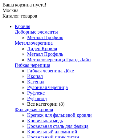
Ваша корзина пуста!
Москва
Каталог товаров
Кровля
Доборные элементы
Металл Профиль
Металлочерепица
Лидер Кровля
Металл Профиль
Металлочерепица Гранд Лайн
Гибкая черепица
Гибкая черепица Дёке
Икопал
Катепал
Рулонная черепица
Руфлекс
Руфшилд
Все категории (8)
Фальцевая кровля
Крепеж для фальцевой кровли
Кровельная медь
Кровельная сталь для фальца
Кровельный алюминий
Кровельный цинк-титан