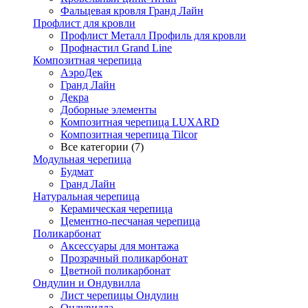
Фальцевая кровля Гранд Лайн
Профлист для кровли
Профлист Металл Профиль для кровли
Профнастил Grand Line
Композитная черепица
АэроДек
Гранд Лайн
Декра
Доборные элементы
Композитная черепица LUXARD
Композитная черепица Tilcor
Все категории (7)
Модульная черепица
Будмат
Гранд Лайн
Натуральная черепица
Керамическая черепица
Цементно-песчаная черепица
Поликарбонат
Аксессуары для монтажа
Прозрачный поликарбонат
Цветной поликарбонат
Ондулин и Ондувилла
Лист черепицы Ондулин
Ондувилла