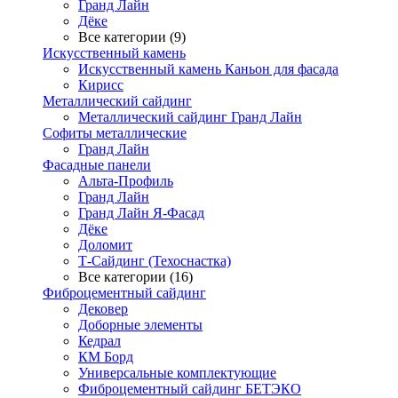
Гранд Лайн
Дёке
Все категории (9)
Искусственный камень
Искусственный камень Каньон для фасада
Кирисс
Металлический сайдинг
Металлический сайдинг Гранд Лайн
Софиты металлические
Гранд Лайн
Фасадные панели
Альта-Профиль
Гранд Лайн
Гранд Лайн Я-Фасад
Дёке
Доломит
Т-Сайдинг (Техоснастка)
Все категории (16)
Фиброцементный сайдинг
Дековер
Доборные элементы
Кедрал
КМ Борд
Универсальные комплектующие
Фиброцементный сайдинг БЕТЭКО