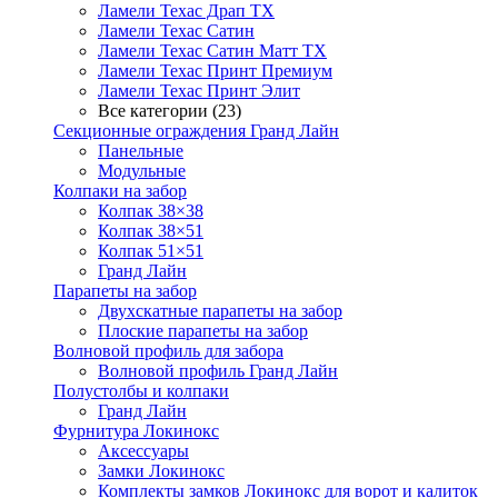
Ламели Техас Драп ТХ
Ламели Техас Сатин
Ламели Техас Сатин Матт ТХ
Ламели Техас Принт Премиум
Ламели Техас Принт Элит
Все категории (23)
Секционные ограждения Гранд Лайн
Панельные
Модульные
Колпаки на забор
Колпак 38×38
Колпак 38×51
Колпак 51×51
Гранд Лайн
Парапеты на забор
Двухскатные парапеты на забор
Плоские парапеты на забор
Волновой профиль для забора
Волновой профиль Гранд Лайн
Полустолбы и колпаки
Гранд Лайн
Фурнитура Локинокс
Аксессуары
Замки Локинокс
Комплекты замков Локинокс для ворот и калиток