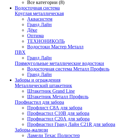
Все категории (8)
Водосточная система
Круглая металлическая
Аквасистем
Гранд Лайн
Дёке
Оптима
ТЕХНОНИКОЛЬ
Водостоки Мастер Металл
ПВХ
Гранд Лайн
Прямоугольные металлические водостоки
Водосточная система Металл Профиль
Гранд Лайн
Заборы и ограждения
Металлический штакетник
Штакетник Grand Line
Штакетник Металл Профиль
Профнастил для забора
Профлист С8А для забора
Профнастил С10В для забора
Профнастил С20А для забора
Профнастил Гранд Лайн С21R для забора
Заборы-жалюзи
Ламели Техас Полиэстер