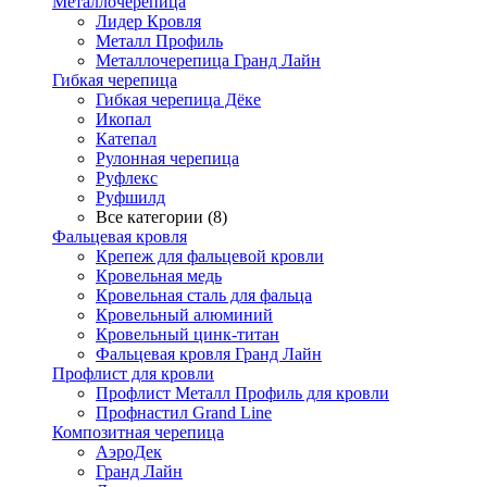
Металлочерепица
Лидер Кровля
Металл Профиль
Металлочерепица Гранд Лайн
Гибкая черепица
Гибкая черепица Дёке
Икопал
Катепал
Рулонная черепица
Руфлекс
Руфшилд
Все категории (8)
Фальцевая кровля
Крепеж для фальцевой кровли
Кровельная медь
Кровельная сталь для фальца
Кровельный алюминий
Кровельный цинк-титан
Фальцевая кровля Гранд Лайн
Профлист для кровли
Профлист Металл Профиль для кровли
Профнастил Grand Line
Композитная черепица
АэроДек
Гранд Лайн