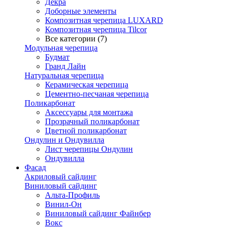
Декра
Доборные элементы
Композитная черепица LUXARD
Композитная черепица Tilcor
Все категории (7)
Модульная черепица
Будмат
Гранд Лайн
Натуральная черепица
Керамическая черепица
Цементно-песчаная черепица
Поликарбонат
Аксессуары для монтажа
Прозрачный поликарбонат
Цветной поликарбонат
Ондулин и Ондувилла
Лист черепицы Ондулин
Ондувилла
Фасад
Акриловый сайдинг
Виниловый сайдинг
Альта-Профиль
Винил-Он
Виниловый сайдинг Файнбер
Вокс