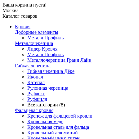
Ваша корзина пуста!
Москва
Каталог товаров
Кровля
Доборные элементы
Металл Профиль
Металлочерепица
Лидер Кровля
Металл Профиль
Металлочерепица Гранд Лайн
Гибкая черепица
Гибкая черепица Дёке
Икопал
Катепал
Рулонная черепица
Руфлекс
Руфшилд
Все категории (8)
Фальцевая кровля
Крепеж для фальцевой кровли
Кровельная медь
Кровельная сталь для фальца
Кровельный алюминий
Кровельный цинк-титан