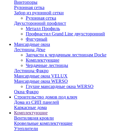
Винтопоры
Рулонная сетка
Забор из рулонной сетки
Рулонная сетка
Двухсторонний профлист
Металл Профиль
Профнастил Grand Line двухсторонний
Фигурный
Мансардные окна
Лестницы Дёке
Запчасти к чердачным лестницам Docke
Комплектующие
Чердачные лестницы
Лестницы Факро
Мансардные окна VELUX
Мансардные окна WERSO
Глухие мансардные окна WERSO
Окна Факро
Строительство домов под ключ
Дома из СИП панелей
Каркасные дома
Комплектующие
Вентиляция кровли
Кровельные комплектующие
Утеплители