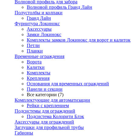
Волновой профиль для забора
Волновой профиль Гранд Лайн
Полустолбы и колпаки
Гранд Лайн
Фурнитура Локинокс
Аксессуары
Замки Локинокс
Комплекты замков Локинокс для ворот и калиток
Петли
Планки
Временные ограждения
Ворота
Калитки
Комплекты
Крепления
Основания для временных ограждений
Панели и секции
Все категории (7)
Комплектующие для автоматизации
Рейки с креплением
Подсистемы для ограждений
Подсистема Колорити Блэк
Аксессуары для ограждений
Заглушки для профильной трубы
Габионы