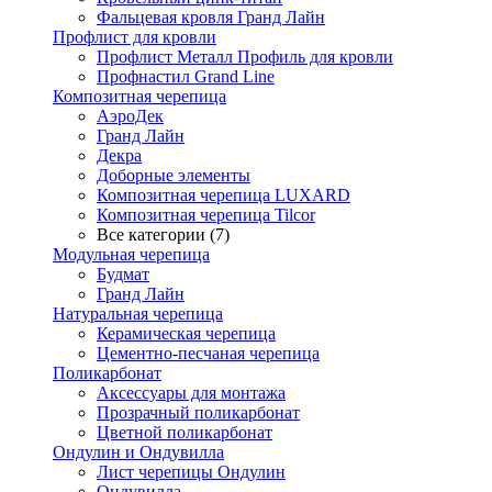
Фальцевая кровля Гранд Лайн
Профлист для кровли
Профлист Металл Профиль для кровли
Профнастил Grand Line
Композитная черепица
АэроДек
Гранд Лайн
Декра
Доборные элементы
Композитная черепица LUXARD
Композитная черепица Tilcor
Все категории (7)
Модульная черепица
Будмат
Гранд Лайн
Натуральная черепица
Керамическая черепица
Цементно-песчаная черепица
Поликарбонат
Аксессуары для монтажа
Прозрачный поликарбонат
Цветной поликарбонат
Ондулин и Ондувилла
Лист черепицы Ондулин
Ондувилла