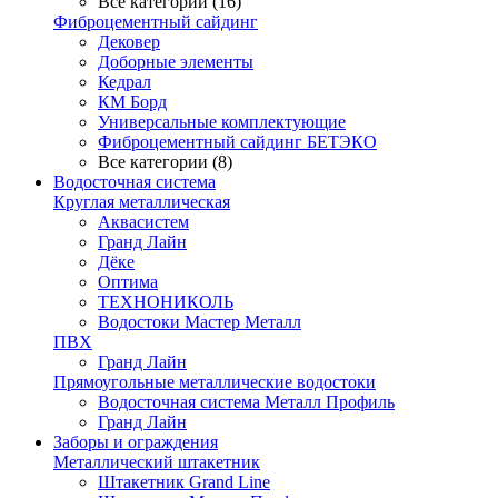
Все категории (16)
Фиброцементный сайдинг
Дековер
Доборные элементы
Кедрал
КМ Борд
Универсальные комплектующие
Фиброцементный сайдинг БЕТЭКО
Все категории (8)
Водосточная система
Круглая металлическая
Аквасистем
Гранд Лайн
Дёке
Оптима
ТЕХНОНИКОЛЬ
Водостоки Мастер Металл
ПВХ
Гранд Лайн
Прямоугольные металлические водостоки
Водосточная система Металл Профиль
Гранд Лайн
Заборы и ограждения
Металлический штакетник
Штакетник Grand Line