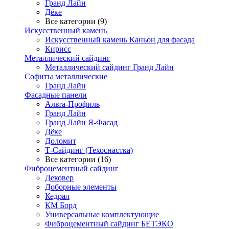
Гранд Лайн
Дёке
Все категории (9)
Искусственный камень
Искусственный камень Каньон для фасада
Кирисс
Металлический сайдинг
Металлический сайдинг Гранд Лайн
Софиты металлические
Гранд Лайн
Фасадные панели
Альта-Профиль
Гранд Лайн
Гранд Лайн Я-Фасад
Дёке
Доломит
Т-Сайдинг (Техоснастка)
Все категории (16)
Фиброцементный сайдинг
Дековер
Доборные элементы
Кедрал
КМ Борд
Универсальные комплектующие
Фиброцементный сайдинг БЕТЭКО