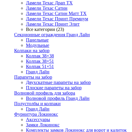
Ламели Техас Драп ТХ
Ламели Техас Сатин
Ламели Техас Сатин Матт ТХ
Ламели Техас Принт Премиум
Ламели Техас Принт Элит
Все категории (23)
Секционные ограждения Гранд Лайн
Панельные
Модульные
Колпаки на забор
Колпак 38×38
Колпак 38×51
Колпак 51×51
Гранд Лайн
Парапеты на забор
Двухскатные парапеты на забор
Плоские парапеты на забор
Волновой профиль для забора
Волновой профиль Гранд Лайн
Полустолбы и колпаки
Гранд Лайн
Фурнитура Локинокс
Аксессуары
Замки Локинокс
Комплекты замков Локинокс для ворот и калиток