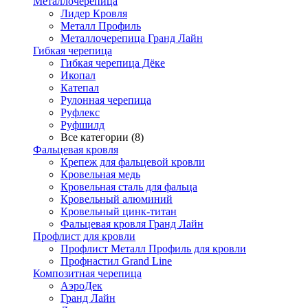
Металлочерепица
Лидер Кровля
Металл Профиль
Металлочерепица Гранд Лайн
Гибкая черепица
Гибкая черепица Дёке
Икопал
Катепал
Рулонная черепица
Руфлекс
Руфшилд
Все категории (8)
Фальцевая кровля
Крепеж для фальцевой кровли
Кровельная медь
Кровельная сталь для фальца
Кровельный алюминий
Кровельный цинк-титан
Фальцевая кровля Гранд Лайн
Профлист для кровли
Профлист Металл Профиль для кровли
Профнастил Grand Line
Композитная черепица
АэроДек
Гранд Лайн