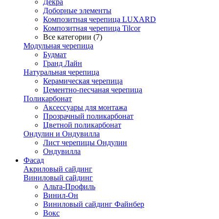
Декра
Доборные элементы
Композитная черепица LUXARD
Композитная черепица Tilcor
Все категории (7)
Модульная черепица
Будмат
Гранд Лайн
Натуральная черепица
Керамическая черепица
Цементно-песчаная черепица
Поликарбонат
Аксессуары для монтажа
Прозрачный поликарбонат
Цветной поликарбонат
Ондулин и Ондувилла
Лист черепицы Ондулин
Ондувилла
Фасад
Акриловый сайдинг
Виниловый сайдинг
Альта-Профиль
Винил-Он
Виниловый сайдинг Файнбер
Вокс