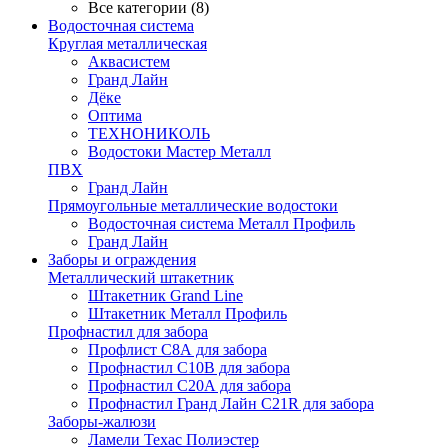
Все категории (8)
Водосточная система
Круглая металлическая
Аквасистем
Гранд Лайн
Дёке
Оптима
ТЕХНОНИКОЛЬ
Водостоки Мастер Металл
ПВХ
Гранд Лайн
Прямоугольные металлические водостоки
Водосточная система Металл Профиль
Гранд Лайн
Заборы и ограждения
Металлический штакетник
Штакетник Grand Line
Штакетник Металл Профиль
Профнастил для забора
Профлист С8А для забора
Профнастил С10В для забора
Профнастил С20А для забора
Профнастил Гранд Лайн С21R для забора
Заборы-жалюзи
Ламели Техас Полиэстер