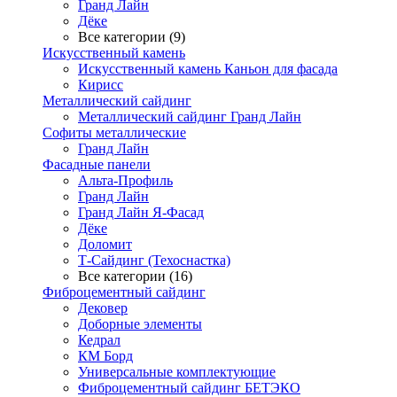
Гранд Лайн
Дёке
Все категории (9)
Искусственный камень
Искусственный камень Каньон для фасада
Кирисс
Металлический сайдинг
Металлический сайдинг Гранд Лайн
Софиты металлические
Гранд Лайн
Фасадные панели
Альта-Профиль
Гранд Лайн
Гранд Лайн Я-Фасад
Дёке
Доломит
Т-Сайдинг (Техоснастка)
Все категории (16)
Фиброцементный сайдинг
Дековер
Доборные элементы
Кедрал
КМ Борд
Универсальные комплектующие
Фиброцементный сайдинг БЕТЭКО