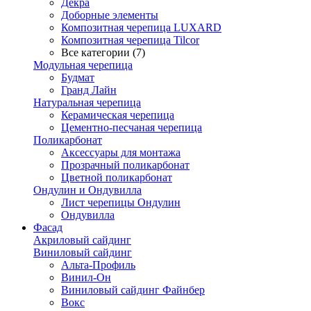
Декра
Доборные элементы
Композитная черепица LUXARD
Композитная черепица Tilcor
Все категории (7)
Модульная черепица
Будмат
Гранд Лайн
Натуральная черепица
Керамическая черепица
Цементно-песчаная черепица
Поликарбонат
Аксессуары для монтажа
Прозрачный поликарбонат
Цветной поликарбонат
Ондулин и Ондувилла
Лист черепицы Ондулин
Ондувилла
Фасад
Акриловый сайдинг
Виниловый сайдинг
Альта-Профиль
Винил-Он
Виниловый сайдинг Файнбер
Вокс