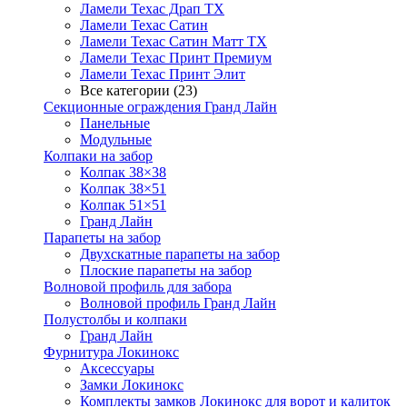
Ламели Техас Драп ТХ
Ламели Техас Сатин
Ламели Техас Сатин Матт ТХ
Ламели Техас Принт Премиум
Ламели Техас Принт Элит
Все категории (23)
Секционные ограждения Гранд Лайн
Панельные
Модульные
Колпаки на забор
Колпак 38×38
Колпак 38×51
Колпак 51×51
Гранд Лайн
Парапеты на забор
Двухскатные парапеты на забор
Плоские парапеты на забор
Волновой профиль для забора
Волновой профиль Гранд Лайн
Полустолбы и колпаки
Гранд Лайн
Фурнитура Локинокс
Аксессуары
Замки Локинокс
Комплекты замков Локинокс для ворот и калиток