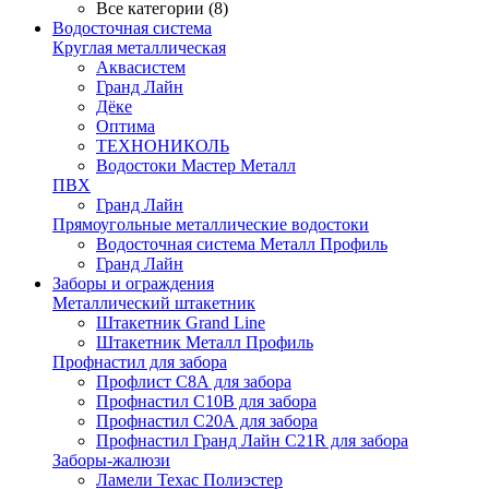
Все категории (8)
Водосточная система
Круглая металлическая
Аквасистем
Гранд Лайн
Дёке
Оптима
ТЕХНОНИКОЛЬ
Водостоки Мастер Металл
ПВХ
Гранд Лайн
Прямоугольные металлические водостоки
Водосточная система Металл Профиль
Гранд Лайн
Заборы и ограждения
Металлический штакетник
Штакетник Grand Line
Штакетник Металл Профиль
Профнастил для забора
Профлист С8А для забора
Профнастил С10В для забора
Профнастил С20А для забора
Профнастил Гранд Лайн С21R для забора
Заборы-жалюзи
Ламели Техас Полиэстер