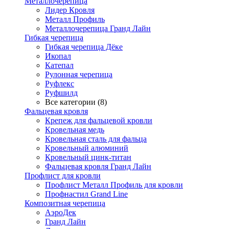
Металлочерепица
Лидер Кровля
Металл Профиль
Металлочерепица Гранд Лайн
Гибкая черепица
Гибкая черепица Дёке
Икопал
Катепал
Рулонная черепица
Руфлекс
Руфшилд
Все категории (8)
Фальцевая кровля
Крепеж для фальцевой кровли
Кровельная медь
Кровельная сталь для фальца
Кровельный алюминий
Кровельный цинк-титан
Фальцевая кровля Гранд Лайн
Профлист для кровли
Профлист Металл Профиль для кровли
Профнастил Grand Line
Композитная черепица
АэроДек
Гранд Лайн