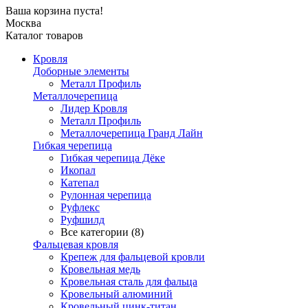
Ваша корзина пуста!
Москва
Каталог товаров
Кровля
Доборные элементы
Металл Профиль
Металлочерепица
Лидер Кровля
Металл Профиль
Металлочерепица Гранд Лайн
Гибкая черепица
Гибкая черепица Дёке
Икопал
Катепал
Рулонная черепица
Руфлекс
Руфшилд
Все категории (8)
Фальцевая кровля
Крепеж для фальцевой кровли
Кровельная медь
Кровельная сталь для фальца
Кровельный алюминий
Кровельный цинк-титан