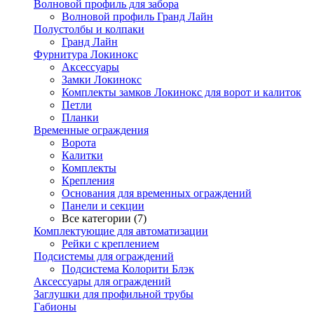
Волновой профиль для забора
Волновой профиль Гранд Лайн
Полустолбы и колпаки
Гранд Лайн
Фурнитура Локинокс
Аксессуары
Замки Локинокс
Комплекты замков Локинокс для ворот и калиток
Петли
Планки
Временные ограждения
Ворота
Калитки
Комплекты
Крепления
Основания для временных ограждений
Панели и секции
Все категории (7)
Комплектующие для автоматизации
Рейки с креплением
Подсистемы для ограждений
Подсистема Колорити Блэк
Аксессуары для ограждений
Заглушки для профильной трубы
Габионы