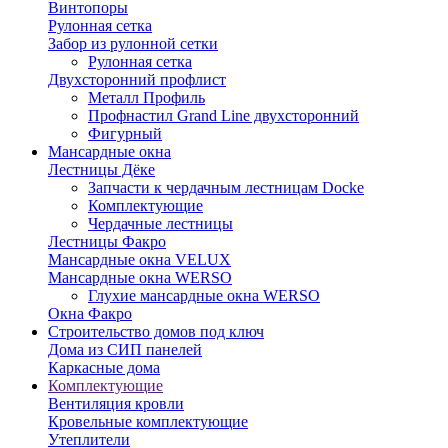
Винтопоры
Рулонная сетка
Забор из рулонной сетки
Рулонная сетка
Двухсторонний профлист
Металл Профиль
Профнастил Grand Line двухсторонний
Фигурный
Мансардные окна
Лестницы Дёке
Запчасти к чердачным лестницам Docke
Комплектующие
Чердачные лестницы
Лестницы Факро
Мансардные окна VELUX
Мансардные окна WERSO
Глухие мансардные окна WERSO
Окна Факро
Строительство домов под ключ
Дома из СИП панелей
Каркасные дома
Комплектующие
Вентиляция кровли
Кровельные комплектующие
Утеплители