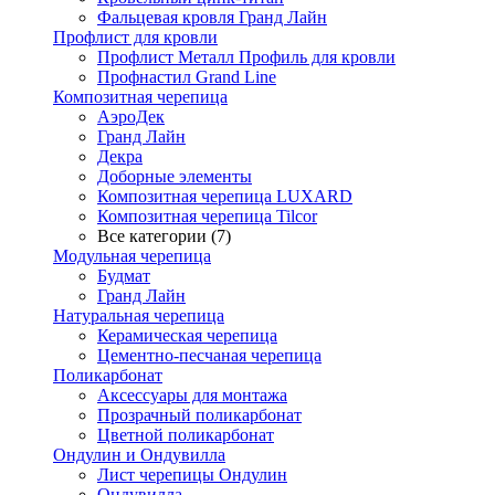
Фальцевая кровля Гранд Лайн
Профлист для кровли
Профлист Металл Профиль для кровли
Профнастил Grand Line
Композитная черепица
АэроДек
Гранд Лайн
Декра
Доборные элементы
Композитная черепица LUXARD
Композитная черепица Tilcor
Все категории (7)
Модульная черепица
Будмат
Гранд Лайн
Натуральная черепица
Керамическая черепица
Цементно-песчаная черепица
Поликарбонат
Аксессуары для монтажа
Прозрачный поликарбонат
Цветной поликарбонат
Ондулин и Ондувилла
Лист черепицы Ондулин
Ондувилла