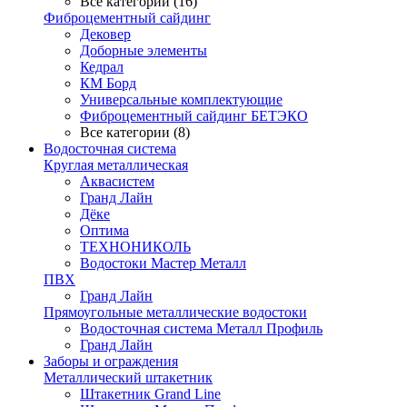
Все категории (16)
Фиброцементный сайдинг
Дековер
Доборные элементы
Кедрал
КМ Борд
Универсальные комплектующие
Фиброцементный сайдинг БЕТЭКО
Все категории (8)
Водосточная система
Круглая металлическая
Аквасистем
Гранд Лайн
Дёке
Оптима
ТЕХНОНИКОЛЬ
Водостоки Мастер Металл
ПВХ
Гранд Лайн
Прямоугольные металлические водостоки
Водосточная система Металл Профиль
Гранд Лайн
Заборы и ограждения
Металлический штакетник
Штакетник Grand Line