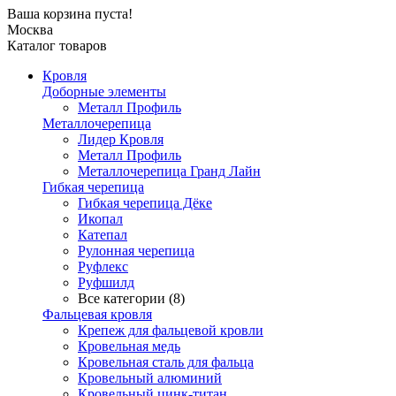
Ваша корзина пуста!
Москва
Каталог товаров
Кровля
Доборные элементы
Металл Профиль
Металлочерепица
Лидер Кровля
Металл Профиль
Металлочерепица Гранд Лайн
Гибкая черепица
Гибкая черепица Дёке
Икопал
Катепал
Рулонная черепица
Руфлекс
Руфшилд
Все категории (8)
Фальцевая кровля
Крепеж для фальцевой кровли
Кровельная медь
Кровельная сталь для фальца
Кровельный алюминий
Кровельный цинк-титан