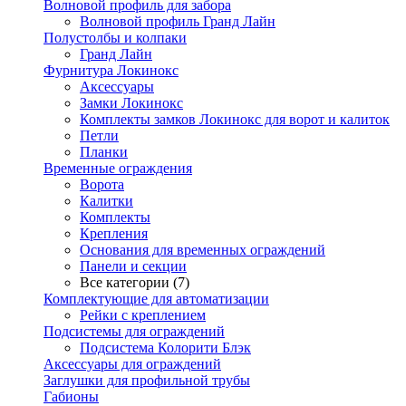
Волновой профиль для забора
Волновой профиль Гранд Лайн
Полустолбы и колпаки
Гранд Лайн
Фурнитура Локинокс
Аксессуары
Замки Локинокс
Комплекты замков Локинокс для ворот и калиток
Петли
Планки
Временные ограждения
Ворота
Калитки
Комплекты
Крепления
Основания для временных ограждений
Панели и секции
Все категории (7)
Комплектующие для автоматизации
Рейки с креплением
Подсистемы для ограждений
Подсистема Колорити Блэк
Аксессуары для ограждений
Заглушки для профильной трубы
Габионы