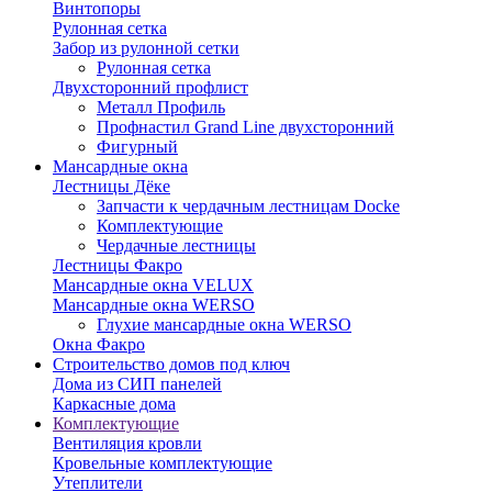
Винтопоры
Рулонная сетка
Забор из рулонной сетки
Рулонная сетка
Двухсторонний профлист
Металл Профиль
Профнастил Grand Line двухсторонний
Фигурный
Мансардные окна
Лестницы Дёке
Запчасти к чердачным лестницам Docke
Комплектующие
Чердачные лестницы
Лестницы Факро
Мансардные окна VELUX
Мансардные окна WERSO
Глухие мансардные окна WERSO
Окна Факро
Строительство домов под ключ
Дома из СИП панелей
Каркасные дома
Комплектующие
Вентиляция кровли
Кровельные комплектующие
Утеплители