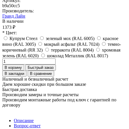
Артикул:
b9a50cc5
Производитель:
Гранд Лайн
В наличии
1373 ₽
* Цвет:
Купрум Стеел
зеленый мох (RAL 6005)
красное
вино (RAL 3005)
мокрый асфальт (RAL 7024)
темно-
коричневый (RR 32)
терракота (RAL 8004)
хромовая
зелень (RAL 6020)
шоколад Металлик (RAL 8017)
В корзину
Быстрый заказ
В закладки
В сравнение
Наличный и безналичный расчет
Даем хорошие скидки при большом заказе
Быстрая доставка
Производим замеры и точные расчеты
Производим монтажные работы под ключ с гарантией по
договору
Описание
Вопрос-ответ