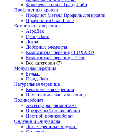
Фальцевая кровля Гранд Лайн
Профлист для кровли
Профлист Металл Профиль для кровли
Профнастил Grand Line
Композитная черепица
АэроДек
Гранд Лайн
Декра
Доборные элементы
Композитная черепица LUXARD
Композитная черепица Tilcor
Все категории (7)
Модульная черепица
Будмат
Гранд Лайн
Натуральная черепица
Керамическая черепица
Цементно-песчаная черепица
Поликарбонат
Аксессуары для монтажа
Прозрачный поликарбонат
Цветной поликарбонат
Ондулин и Ондувилла
Лист черепицы Ондулин
Ондувилла