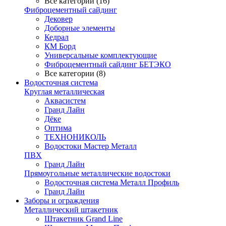
Все категории (16)
Фиброцементный сайдинг
Дековер
Доборные элементы
Кедрал
КМ Борд
Универсальные комплектующие
Фиброцементный сайдинг БЕТЭКО
Все категории (8)
Водосточная система
Круглая металлическая
Аквасистем
Гранд Лайн
Дёке
Оптима
ТЕХНОНИКОЛЬ
Водостоки Мастер Металл
ПВХ
Гранд Лайн
Прямоугольные металлические водостоки
Водосточная система Металл Профиль
Гранд Лайн
Заборы и ограждения
Металлический штакетник
Штакетник Grand Line