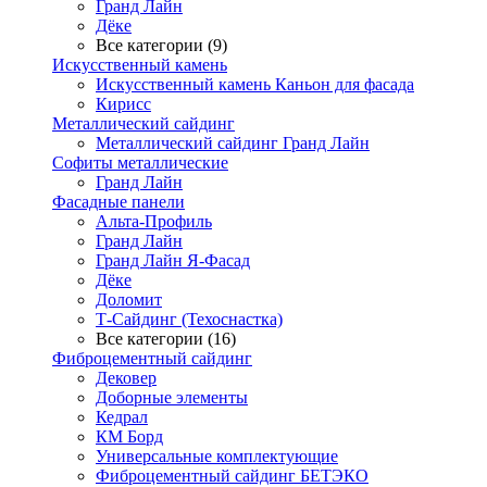
Гранд Лайн
Дёке
Все категории (9)
Искусственный камень
Искусственный камень Каньон для фасада
Кирисс
Металлический сайдинг
Металлический сайдинг Гранд Лайн
Софиты металлические
Гранд Лайн
Фасадные панели
Альта-Профиль
Гранд Лайн
Гранд Лайн Я-Фасад
Дёке
Доломит
Т-Сайдинг (Техоснастка)
Все категории (16)
Фиброцементный сайдинг
Дековер
Доборные элементы
Кедрал
КМ Борд
Универсальные комплектующие
Фиброцементный сайдинг БЕТЭКО