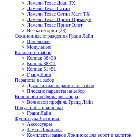
Ламели Техас Драп ТХ
Ламели Техас Сатин
Ламели Техас Сатин Матт ТХ
Ламели Техас Принт Премиум
Ламели Техас Принт Элит
Все категории (23)
Секционные ограждения Гранд Лайн
Панельные
Модульные
Колпаки на забор
Колпак 38×38
Колпак 38×51
Колпак 51×51
Гранд Лайн
Парапеты на забор
Двухскатные парапеты на забор
Плоские парапеты на забор
Волновой профиль для забора
Волновой профиль Гранд Лайн
Полустолбы и колпаки
Гранд Лайн
Фурнитура Локинокс
Аксессуары
Замки Локинокс
Комплекты замков Локинокс для ворот и калиток