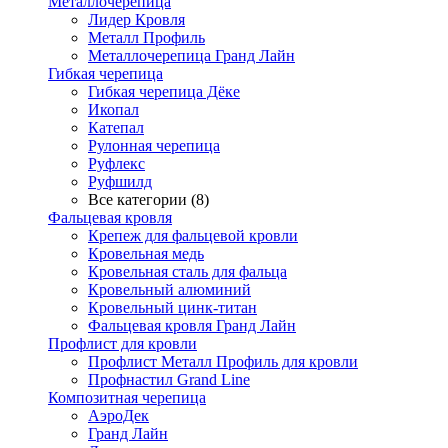
Металлочерепица
Лидер Кровля
Металл Профиль
Металлочерепица Гранд Лайн
Гибкая черепица
Гибкая черепица Дёке
Икопал
Катепал
Рулонная черепица
Руфлекс
Руфшилд
Все категории (8)
Фальцевая кровля
Крепеж для фальцевой кровли
Кровельная медь
Кровельная сталь для фальца
Кровельный алюминий
Кровельный цинк-титан
Фальцевая кровля Гранд Лайн
Профлист для кровли
Профлист Металл Профиль для кровли
Профнастил Grand Line
Композитная черепица
АэроДек
Гранд Лайн