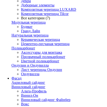
Декра
Доборные элементы
Композитная черепица LUXARD
Композитная черепица Tilcor
Все категории (7)
Модульная черепица
Будмат
Гранд Лайн
Натуральная черепица
Керамическая черепица
Цементно-песчаная черепица
Поликарбонат
Аксессуары для монтажа
Прозрачный поликарбонат
Цветной поликарбонат
Ондулин и Ондувилла
Лист черепицы Ондулин
Ондувилла
Фасад
Акриловый сайдинг
Виниловый сайдинг
Альта-Профиль
Винил-Он
Виниловый сайдинг Файнбер
Вокс