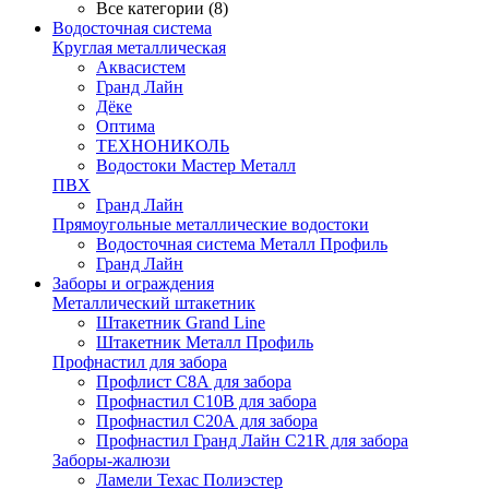
Все категории (8)
Водосточная система
Круглая металлическая
Аквасистем
Гранд Лайн
Дёке
Оптима
ТЕХНОНИКОЛЬ
Водостоки Мастер Металл
ПВХ
Гранд Лайн
Прямоугольные металлические водостоки
Водосточная система Металл Профиль
Гранд Лайн
Заборы и ограждения
Металлический штакетник
Штакетник Grand Line
Штакетник Металл Профиль
Профнастил для забора
Профлист С8А для забора
Профнастил С10В для забора
Профнастил С20А для забора
Профнастил Гранд Лайн С21R для забора
Заборы-жалюзи
Ламели Техас Полиэстер