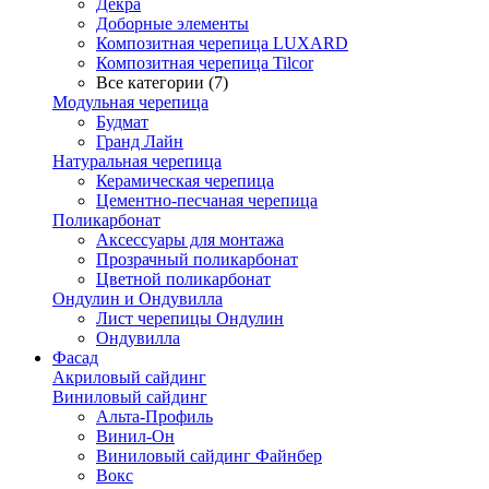
Декра
Доборные элементы
Композитная черепица LUXARD
Композитная черепица Tilcor
Все категории (7)
Модульная черепица
Будмат
Гранд Лайн
Натуральная черепица
Керамическая черепица
Цементно-песчаная черепица
Поликарбонат
Аксессуары для монтажа
Прозрачный поликарбонат
Цветной поликарбонат
Ондулин и Ондувилла
Лист черепицы Ондулин
Ондувилла
Фасад
Акриловый сайдинг
Виниловый сайдинг
Альта-Профиль
Винил-Он
Виниловый сайдинг Файнбер
Вокс