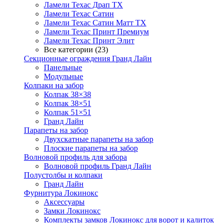
Ламели Техас Драп ТХ
Ламели Техас Сатин
Ламели Техас Сатин Матт ТХ
Ламели Техас Принт Премиум
Ламели Техас Принт Элит
Все категории (23)
Секционные ограждения Гранд Лайн
Панельные
Модульные
Колпаки на забор
Колпак 38×38
Колпак 38×51
Колпак 51×51
Гранд Лайн
Парапеты на забор
Двухскатные парапеты на забор
Плоские парапеты на забор
Волновой профиль для забора
Волновой профиль Гранд Лайн
Полустолбы и колпаки
Гранд Лайн
Фурнитура Локинокс
Аксессуары
Замки Локинокс
Комплекты замков Локинокс для ворот и калиток