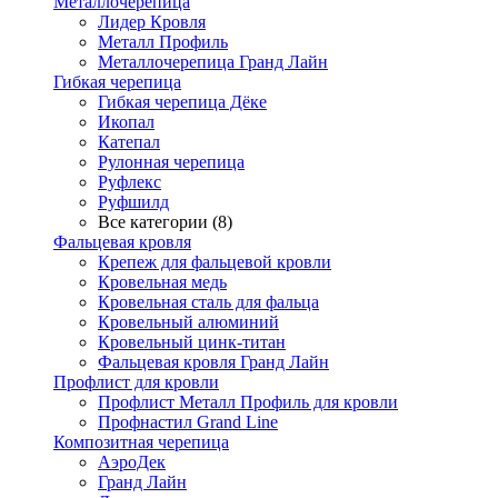
Металлочерепица
Лидер Кровля
Металл Профиль
Металлочерепица Гранд Лайн
Гибкая черепица
Гибкая черепица Дёке
Икопал
Катепал
Рулонная черепица
Руфлекс
Руфшилд
Все категории (8)
Фальцевая кровля
Крепеж для фальцевой кровли
Кровельная медь
Кровельная сталь для фальца
Кровельный алюминий
Кровельный цинк-титан
Фальцевая кровля Гранд Лайн
Профлист для кровли
Профлист Металл Профиль для кровли
Профнастил Grand Line
Композитная черепица
АэроДек
Гранд Лайн