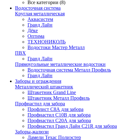
Все категории (8)
Водосточная система
Круглая металлическая
Аквасистем
Гранд Лайн
Дёке
Оптима
ТЕХНОНИКОЛЬ
Водостоки Мастер Металл
ПВХ
Гранд Лайн
Прямоугольные металлические водостоки
Водосточная система Металл Профиль
Гранд Лайн
Заборы и ограждения
Металлический штакетник
Штакетник Grand Line
Штакетник Металл Профиль
Профнастил для забора
Профлист С8А для забора
Профнастил С10В для забора
Профнастил С20А для забора
Профнастил Гранд Лайн С21R для забора
Заборы-жалюзи
Ламели Техас Полиэстер