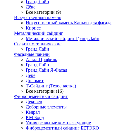
Гранд Лайн
Дёке
Все категории (9)
Искусственный камень
Искусственный камень Каньон для фасада
Кирисс
Металлический сайдинг
Металлический сайдинг Гранд Лайн
Софиты металлические
Гранд Лайн
Фасадные панели
Альта-Профиль
Гранд Лайн
Гранд Лайн Я-Фасад
Дёке
Доломит
Т-Сайдинг (Техоснастка)
Все категории (16)
Фиброцементный сайдинг
Дековер
Доборные элементы
Кедрал
КМ Борд
Универсальные комплектующие
Фиброцементный сайдинг БЕТЭКО