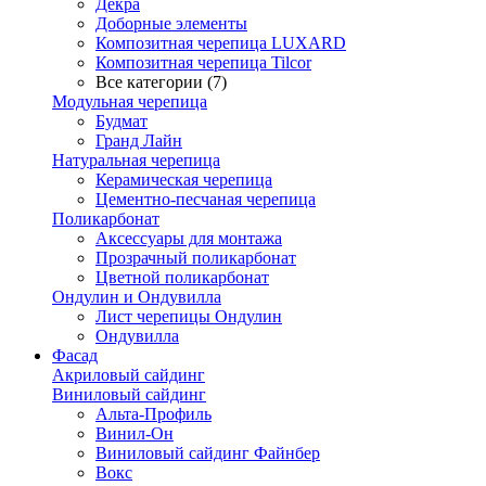
Декра
Доборные элементы
Композитная черепица LUXARD
Композитная черепица Tilcor
Все категории (7)
Модульная черепица
Будмат
Гранд Лайн
Натуральная черепица
Керамическая черепица
Цементно-песчаная черепица
Поликарбонат
Аксессуары для монтажа
Прозрачный поликарбонат
Цветной поликарбонат
Ондулин и Ондувилла
Лист черепицы Ондулин
Ондувилла
Фасад
Акриловый сайдинг
Виниловый сайдинг
Альта-Профиль
Винил-Он
Виниловый сайдинг Файнбер
Вокс