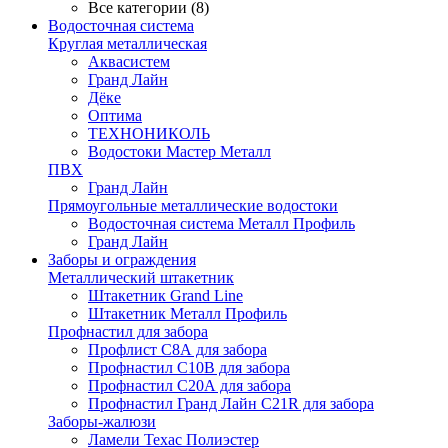
Все категории (8)
Водосточная система
Круглая металлическая
Аквасистем
Гранд Лайн
Дёке
Оптима
ТЕХНОНИКОЛЬ
Водостоки Мастер Металл
ПВХ
Гранд Лайн
Прямоугольные металлические водостоки
Водосточная система Металл Профиль
Гранд Лайн
Заборы и ограждения
Металлический штакетник
Штакетник Grand Line
Штакетник Металл Профиль
Профнастил для забора
Профлист С8А для забора
Профнастил С10В для забора
Профнастил С20А для забора
Профнастил Гранд Лайн С21R для забора
Заборы-жалюзи
Ламели Техас Полиэстер