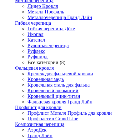
Металлочерепица
Лидер Кровля
Металл Профиль
Металлочерепица Гранд Лайн
Гибкая черепица
Гибкая черепица Дёке
Икопал
Катепал
Рулонная черепица
Руфлекс
Руфшилд
Все категории (8)
Фальцевая кровля
Крепеж для фальцевой кровли
Кровельная медь
Кровельная сталь для фальца
Кровельный алюминий
Кровельный цинк-титан
Фальцевая кровля Гранд Лайн
Профлист для кровли
Профлист Металл Профиль для кровли
Профнастил Grand Line
Композитная черепица
АэроДек
Гранд Лайн