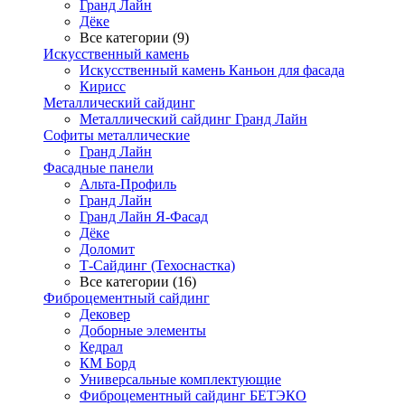
Гранд Лайн
Дёке
Все категории (9)
Искусственный камень
Искусственный камень Каньон для фасада
Кирисс
Металлический сайдинг
Металлический сайдинг Гранд Лайн
Софиты металлические
Гранд Лайн
Фасадные панели
Альта-Профиль
Гранд Лайн
Гранд Лайн Я-Фасад
Дёке
Доломит
Т-Сайдинг (Техоснастка)
Все категории (16)
Фиброцементный сайдинг
Дековер
Доборные элементы
Кедрал
КМ Борд
Универсальные комплектующие
Фиброцементный сайдинг БЕТЭКО