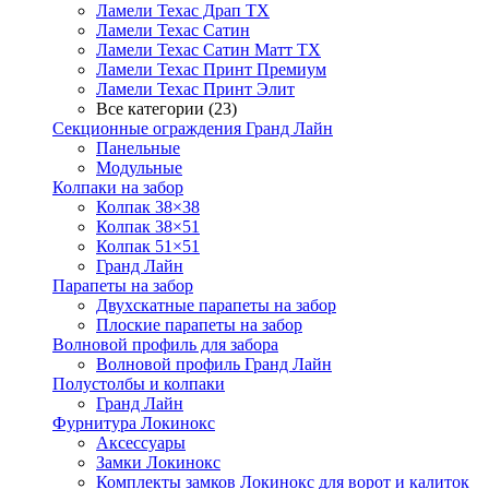
Ламели Техас Драп ТХ
Ламели Техас Сатин
Ламели Техас Сатин Матт ТХ
Ламели Техас Принт Премиум
Ламели Техас Принт Элит
Все категории (23)
Секционные ограждения Гранд Лайн
Панельные
Модульные
Колпаки на забор
Колпак 38×38
Колпак 38×51
Колпак 51×51
Гранд Лайн
Парапеты на забор
Двухскатные парапеты на забор
Плоские парапеты на забор
Волновой профиль для забора
Волновой профиль Гранд Лайн
Полустолбы и колпаки
Гранд Лайн
Фурнитура Локинокс
Аксессуары
Замки Локинокс
Комплекты замков Локинокс для ворот и калиток