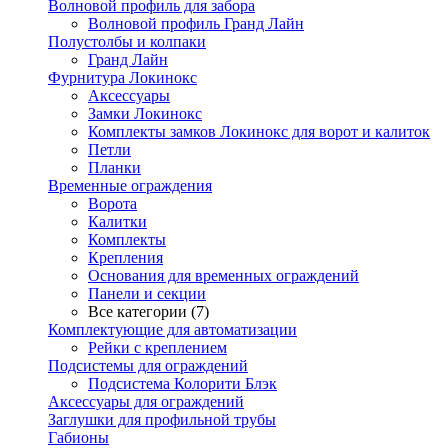
Волновой профиль для забора
Волновой профиль Гранд Лайн
Полустолбы и колпаки
Гранд Лайн
Фурнитура Локинокс
Аксессуары
Замки Локинокс
Комплекты замков Локинокс для ворот и калиток
Петли
Планки
Временные ограждения
Ворота
Калитки
Комплекты
Крепления
Основания для временных ограждений
Панели и секции
Все категории (7)
Комплектующие для автоматизации
Рейки с креплением
Подсистемы для ограждений
Подсистема Колорити Блэк
Аксессуары для ограждений
Заглушки для профильной трубы
Габионы