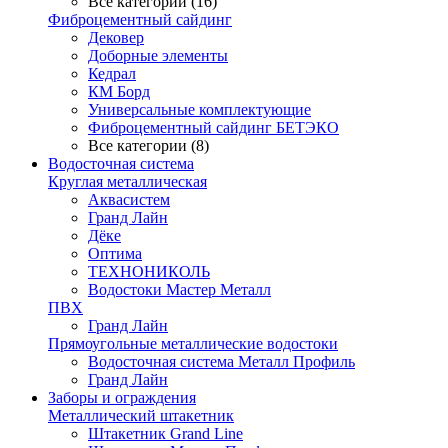
Все категории (16)
Фиброцементный сайдинг
Дековер
Доборные элементы
Кедрал
КМ Борд
Универсальные комплектующие
Фиброцементный сайдинг БЕТЭКО
Все категории (8)
Водосточная система
Круглая металлическая
Аквасистем
Гранд Лайн
Дёке
Оптима
ТЕХНОНИКОЛЬ
Водостоки Мастер Металл
ПВХ
Гранд Лайн
Прямоугольные металлические водостоки
Водосточная система Металл Профиль
Гранд Лайн
Заборы и ограждения
Металлический штакетник
Штакетник Grand Line