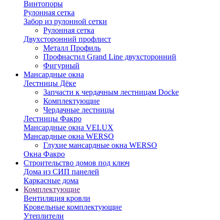
Винтопоры
Рулонная сетка
Забор из рулонной сетки
Рулонная сетка
Двухсторонний профлист
Металл Профиль
Профнастил Grand Line двухсторонний
Фигурный
Мансардные окна
Лестницы Дёке
Запчасти к чердачным лестницам Docke
Комплектующие
Чердачные лестницы
Лестницы Факро
Мансардные окна VELUX
Мансардные окна WERSO
Глухие мансардные окна WERSO
Окна Факро
Строительство домов под ключ
Дома из СИП панелей
Каркасные дома
Комплектующие
Вентиляция кровли
Кровельные комплектующие
Утеплители