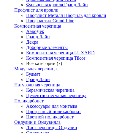
Фальцевая кровля Гранд Лайн
Профлист для кровли
Профлист Металл Профиль для кровли
Профнастил Grand Line
Композитная черепица
АэроДек
Гранд Лайн
Декра
Доборные элементы
Композитная черепица LUXARD
Композитная черепица Tilcor
Все категории (7)
Модульная черепица
Будмат
Гранд Лайн
Натуральная черепица
Керамическая черепица
Цементно-песчаная черепица
Поликарбонат
Аксессуары для монтажа
Прозрачный поликарбонат
Цветной поликарбонат
Ондулин и Ондувилла
Лист черепицы Ондулин
Ондувилла