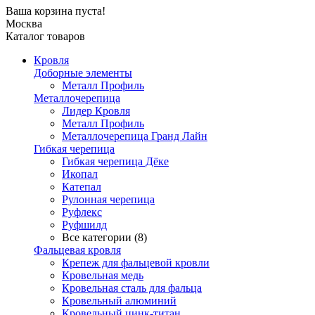
Ваша корзина пуста!
Москва
Каталог товаров
Кровля
Доборные элементы
Металл Профиль
Металлочерепица
Лидер Кровля
Металл Профиль
Металлочерепица Гранд Лайн
Гибкая черепица
Гибкая черепица Дёке
Икопал
Катепал
Рулонная черепица
Руфлекс
Руфшилд
Все категории (8)
Фальцевая кровля
Крепеж для фальцевой кровли
Кровельная медь
Кровельная сталь для фальца
Кровельный алюминий
Кровельный цинк-титан