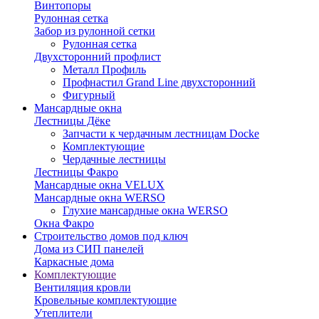
Винтопоры
Рулонная сетка
Забор из рулонной сетки
Рулонная сетка
Двухсторонний профлист
Металл Профиль
Профнастил Grand Line двухсторонний
Фигурный
Мансардные окна
Лестницы Дёке
Запчасти к чердачным лестницам Docke
Комплектующие
Чердачные лестницы
Лестницы Факро
Мансардные окна VELUX
Мансардные окна WERSO
Глухие мансардные окна WERSO
Окна Факро
Строительство домов под ключ
Дома из СИП панелей
Каркасные дома
Комплектующие
Вентиляция кровли
Кровельные комплектующие
Утеплители