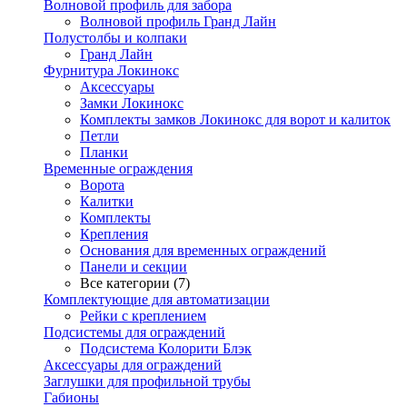
Волновой профиль для забора
Волновой профиль Гранд Лайн
Полустолбы и колпаки
Гранд Лайн
Фурнитура Локинокс
Аксессуары
Замки Локинокс
Комплекты замков Локинокс для ворот и калиток
Петли
Планки
Временные ограждения
Ворота
Калитки
Комплекты
Крепления
Основания для временных ограждений
Панели и секции
Все категории (7)
Комплектующие для автоматизации
Рейки с креплением
Подсистемы для ограждений
Подсистема Колорити Блэк
Аксессуары для ограждений
Заглушки для профильной трубы
Габионы