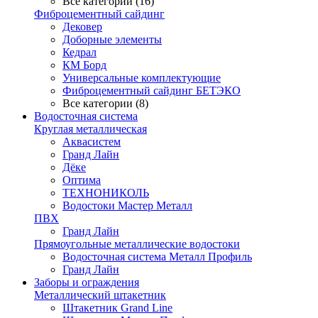
Все категории (16)
Фиброцементный сайдинг
Дековер
Доборные элементы
Кедрал
КМ Борд
Универсальные комплектующие
Фиброцементный сайдинг БЕТЭКО
Все категории (8)
Водосточная система
Круглая металлическая
Аквасистем
Гранд Лайн
Дёке
Оптима
ТЕХНОНИКОЛЬ
Водостоки Мастер Металл
ПВХ
Гранд Лайн
Прямоугольные металлические водостоки
Водосточная система Металл Профиль
Гранд Лайн
Заборы и ограждения
Металлический штакетник
Штакетник Grand Line