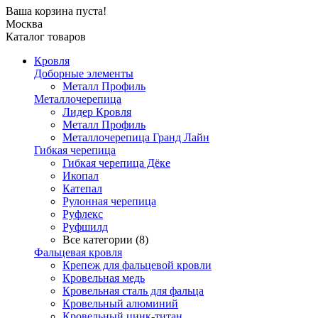
Ваша корзина пуста!
Москва
Каталог товаров
Кровля
Доборные элементы
Металл Профиль
Металлочерепица
Лидер Кровля
Металл Профиль
Металлочерепица Гранд Лайн
Гибкая черепица
Гибкая черепица Дёке
Икопал
Катепал
Рулонная черепица
Руфлекс
Руфшилд
Все категории (8)
Фальцевая кровля
Крепеж для фальцевой кровли
Кровельная медь
Кровельная сталь для фальца
Кровельный алюминий
Кровельный цинк-титан