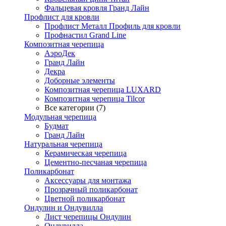
Фальцевая кровля Гранд Лайн
Профлист для кровли
Профлист Металл Профиль для кровли
Профнастил Grand Line
Композитная черепица
АэроДек
Гранд Лайн
Декра
Доборные элементы
Композитная черепица LUXARD
Композитная черепица Tilcor
Все категории (7)
Модульная черепица
Будмат
Гранд Лайн
Натуральная черепица
Керамическая черепица
Цементно-песчаная черепица
Поликарбонат
Аксессуары для монтажа
Прозрачный поликарбонат
Цветной поликарбонат
Ондулин и Ондувилла
Лист черепицы Ондулин
Ондувилла