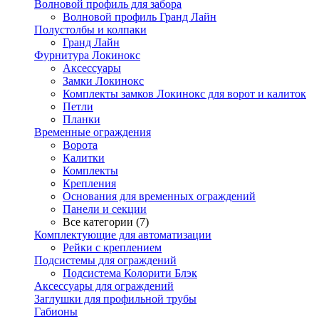
Волновой профиль для забора
Волновой профиль Гранд Лайн
Полустолбы и колпаки
Гранд Лайн
Фурнитура Локинокс
Аксессуары
Замки Локинокс
Комплекты замков Локинокс для ворот и калиток
Петли
Планки
Временные ограждения
Ворота
Калитки
Комплекты
Крепления
Основания для временных ограждений
Панели и секции
Все категории (7)
Комплектующие для автоматизации
Рейки с креплением
Подсистемы для ограждений
Подсистема Колорити Блэк
Аксессуары для ограждений
Заглушки для профильной трубы
Габионы