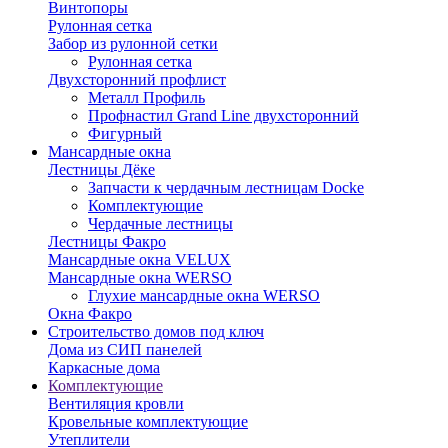
Винтопоры
Рулонная сетка
Забор из рулонной сетки
Рулонная сетка
Двухсторонний профлист
Металл Профиль
Профнастил Grand Line двухсторонний
Фигурный
Мансардные окна
Лестницы Дёке
Запчасти к чердачным лестницам Docke
Комплектующие
Чердачные лестницы
Лестницы Факро
Мансардные окна VELUX
Мансардные окна WERSO
Глухие мансардные окна WERSO
Окна Факро
Строительство домов под ключ
Дома из СИП панелей
Каркасные дома
Комплектующие
Вентиляция кровли
Кровельные комплектующие
Утеплители