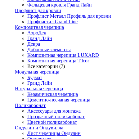
Фальцевая кровля Гранд Лайн
Профлист для кровли
Профлист Металл Профиль для кровли
Профнастил Grand Line
Композитная черепица
АэроДек
Гранд Лайн
Декра
Доборные элементы
Композитная черепица LUXARD
Композитная черепица Tilcor
Все категории (7)
Модульная черепица
Будмат
Гранд Лайн
Натуральная черепица
Керамическая черепица
Цементно-песчаная черепица
Поликарбонат
Аксессуары для монтажа
Прозрачный поликарбонат
Цветной поликарбонат
Ондулин и Ондувилла
Лист черепицы Ондулин
Ондувилла