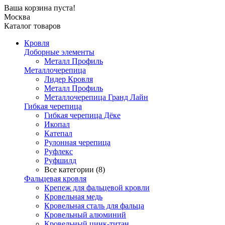
Ваша корзина пуста!
Москва
Каталог товаров
Кровля
Доборные элементы
Металл Профиль
Металлочерепица
Лидер Кровля
Металл Профиль
Металлочерепица Гранд Лайн
Гибкая черепица
Гибкая черепица Дёке
Икопал
Катепал
Рулонная черепица
Руфлекс
Руфшилд
Все категории (8)
Фальцевая кровля
Крепеж для фальцевой кровли
Кровельная медь
Кровельная сталь для фальца
Кровельный алюминий
Кровельный цинк-титан