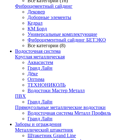
Все категории (16)
Фиброцементный сайдинг
Дековер
Доборные элементы
Кедрал
КМ Борд
Универсальные комплектующие
Фиброцементный сайдинг БЕТЭКО
Все категории (8)
Водосточная система
Круглая металлическая
Аквасистем
Гранд Лайн
Дёке
Оптима
ТЕХНОНИКОЛЬ
Водостоки Мастер Металл
ПВХ
Гранд Лайн
Прямоугольные металлические водостоки
Водосточная система Металл Профиль
Гранд Лайн
Заборы и ограждения
Металлический штакетник
Штакетник Grand Line