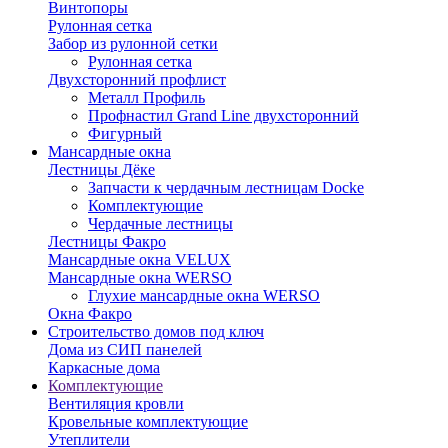
Винтопоры
Рулонная сетка
Забор из рулонной сетки
Рулонная сетка
Двухсторонний профлист
Металл Профиль
Профнастил Grand Line двухсторонний
Фигурный
Мансардные окна
Лестницы Дёке
Запчасти к чердачным лестницам Docke
Комплектующие
Чердачные лестницы
Лестницы Факро
Мансардные окна VELUX
Мансардные окна WERSO
Глухие мансардные окна WERSO
Окна Факро
Строительство домов под ключ
Дома из СИП панелей
Каркасные дома
Комплектующие
Вентиляция кровли
Кровельные комплектующие
Утеплители