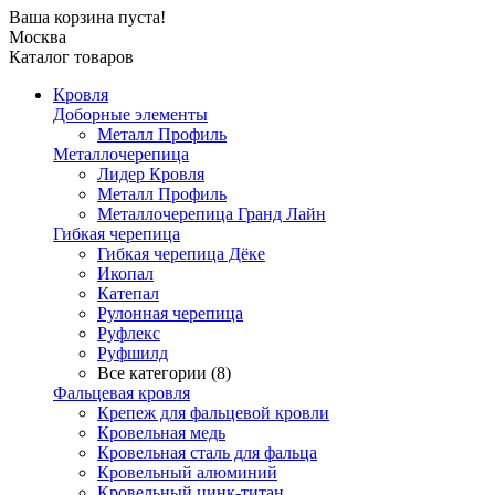
Ваша корзина пуста!
Москва
Каталог товаров
Кровля
Доборные элементы
Металл Профиль
Металлочерепица
Лидер Кровля
Металл Профиль
Металлочерепица Гранд Лайн
Гибкая черепица
Гибкая черепица Дёке
Икопал
Катепал
Рулонная черепица
Руфлекс
Руфшилд
Все категории (8)
Фальцевая кровля
Крепеж для фальцевой кровли
Кровельная медь
Кровельная сталь для фальца
Кровельный алюминий
Кровельный цинк-титан