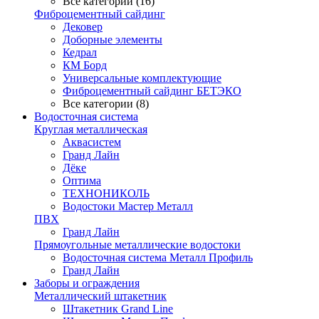
Все категории (16)
Фиброцементный сайдинг
Дековер
Доборные элементы
Кедрал
КМ Борд
Универсальные комплектующие
Фиброцементный сайдинг БЕТЭКО
Все категории (8)
Водосточная система
Круглая металлическая
Аквасистем
Гранд Лайн
Дёке
Оптима
ТЕХНОНИКОЛЬ
Водостоки Мастер Металл
ПВХ
Гранд Лайн
Прямоугольные металлические водостоки
Водосточная система Металл Профиль
Гранд Лайн
Заборы и ограждения
Металлический штакетник
Штакетник Grand Line