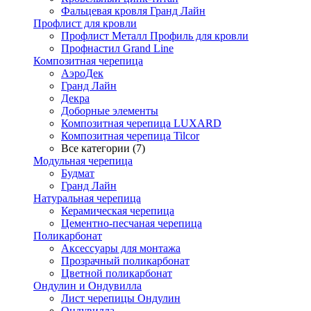
Фальцевая кровля Гранд Лайн
Профлист для кровли
Профлист Металл Профиль для кровли
Профнастил Grand Line
Композитная черепица
АэроДек
Гранд Лайн
Декра
Доборные элементы
Композитная черепица LUXARD
Композитная черепица Tilcor
Все категории (7)
Модульная черепица
Будмат
Гранд Лайн
Натуральная черепица
Керамическая черепица
Цементно-песчаная черепица
Поликарбонат
Аксессуары для монтажа
Прозрачный поликарбонат
Цветной поликарбонат
Ондулин и Ондувилла
Лист черепицы Ондулин
Ондувилла