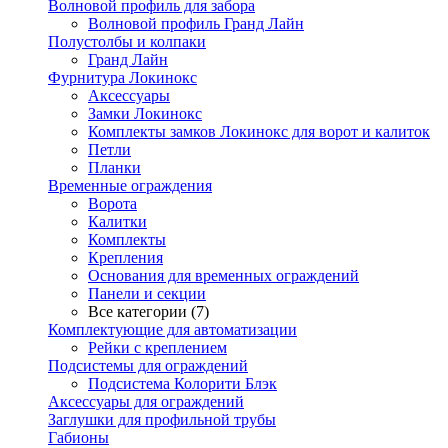
Волновой профиль для забора
Волновой профиль Гранд Лайн
Полустолбы и колпаки
Гранд Лайн
Фурнитура Локинокс
Аксессуары
Замки Локинокс
Комплекты замков Локинокс для ворот и калиток
Петли
Планки
Временные ограждения
Ворота
Калитки
Комплекты
Крепления
Основания для временных ограждений
Панели и секции
Все категории (7)
Комплектующие для автоматизации
Рейки с креплением
Подсистемы для ограждений
Подсистема Колорити Блэк
Аксессуары для ограждений
Заглушки для профильной трубы
Габионы