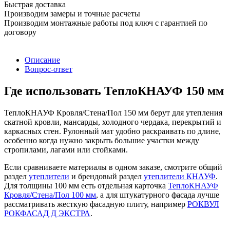
Быстрая доставка
Производим замеры и точные расчеты
Производим монтажные работы под ключ с гарантией по
договору
Описание
Вопрос-ответ
Где использовать ТеплоКНАУФ 150 мм
ТеплоКНАУФ Кровля/Стена/Пол 150 мм берут для утепления
скатной кровли, мансарды, холодного чердака, перекрытий и
каркасных стен. Рулонный мат удобно раскраивать по длине,
особенно когда нужно закрыть большие участки между
стропилами, лагами или стойками.
Если сравниваете материалы в одном заказе, смотрите общий
раздел
утеплители
и брендовый раздел
утеплители КНАУФ
.
Для толщины 100 мм есть отдельная карточка
ТеплоКНАУФ
Кровля/Стена/Пол 100 мм
, а для штукатурного фасада лучше
рассматривать жесткую фасадную плиту, например
РОКВУЛ
РОКФАСАД Д ЭКСТРА
.