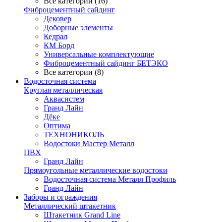
Все категории (16)
Фиброцементный сайдинг
Дековер
Доборные элементы
Кедрал
КМ Борд
Универсальные комплектующие
Фиброцементный сайдинг БЕТЭКО
Все категории (8)
Водосточная система
Круглая металлическая
Аквасистем
Гранд Лайн
Дёке
Оптима
ТЕХНОНИКОЛЬ
Водостоки Мастер Металл
ПВХ
Гранд Лайн
Прямоугольные металлические водостоки
Водосточная система Металл Профиль
Гранд Лайн
Заборы и ограждения
Металлический штакетник
Штакетник Grand Line