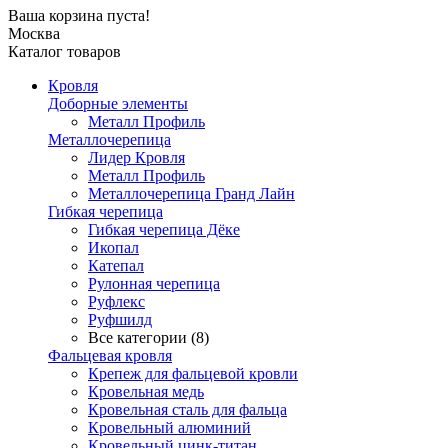
Ваша корзина пуста!
Москва
Каталог товаров
Кровля
Доборные элементы
Металл Профиль
Металлочерепица
Лидер Кровля
Металл Профиль
Металлочерепица Гранд Лайн
Гибкая черепица
Гибкая черепица Дёке
Икопал
Катепал
Рулонная черепица
Руфлекс
Руфшилд
Все категории (8)
Фальцевая кровля
Крепеж для фальцевой кровли
Кровельная медь
Кровельная сталь для фальца
Кровельный алюминий
Кровельный цинк-титан