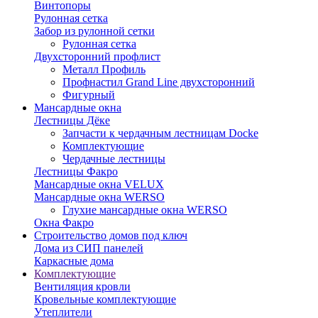
Винтопоры
Рулонная сетка
Забор из рулонной сетки
Рулонная сетка
Двухсторонний профлист
Металл Профиль
Профнастил Grand Line двухсторонний
Фигурный
Мансардные окна
Лестницы Дёке
Запчасти к чердачным лестницам Docke
Комплектующие
Чердачные лестницы
Лестницы Факро
Мансардные окна VELUX
Мансардные окна WERSO
Глухие мансардные окна WERSO
Окна Факро
Строительство домов под ключ
Дома из СИП панелей
Каркасные дома
Комплектующие
Вентиляция кровли
Кровельные комплектующие
Утеплители