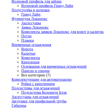
Волновой профиль для забора
Волновой профиль Гранд Лайн
Полустолбы и колпаки
Гранд Лайн
Фурнитура Локинокс
Аксессуары
Замки Локинокс
Комплекты замков Локинокс для ворот и калиток
Петли
Планки
Временные ограждения
Ворота
Калитки
Комплекты
Крепления
Основания для временных ограждений
Панели и секции
Все категории (7)
Комплектующие для автоматизации
Рейки с креплением
Подсистемы для ограждений
Подсистема Колорити Блэк
Аксессуары для ограждений
Заглушки для профильной трубы
Габионы