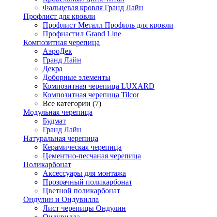
Фальцевая кровля Гранд Лайн
Профлист для кровли
Профлист Металл Профиль для кровли
Профнастил Grand Line
Композитная черепица
АэроДек
Гранд Лайн
Декра
Доборные элементы
Композитная черепица LUXARD
Композитная черепица Tilcor
Все категории (7)
Модульная черепица
Будмат
Гранд Лайн
Натуральная черепица
Керамическая черепица
Цементно-песчаная черепица
Поликарбонат
Аксессуары для монтажа
Прозрачный поликарбонат
Цветной поликарбонат
Ондулин и Ондувилла
Лист черепицы Ондулин
Ондувилла