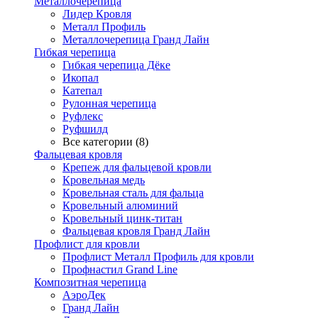
Металлочерепица
Лидер Кровля
Металл Профиль
Металлочерепица Гранд Лайн
Гибкая черепица
Гибкая черепица Дёке
Икопал
Катепал
Рулонная черепица
Руфлекс
Руфшилд
Все категории (8)
Фальцевая кровля
Крепеж для фальцевой кровли
Кровельная медь
Кровельная сталь для фальца
Кровельный алюминий
Кровельный цинк-титан
Фальцевая кровля Гранд Лайн
Профлист для кровли
Профлист Металл Профиль для кровли
Профнастил Grand Line
Композитная черепица
АэроДек
Гранд Лайн