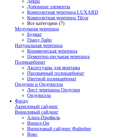
Декра
Доборные элементы
Композитная черепица LUXARD
Композитная черепица Tilcor
Все категории (7)
Модульная черепица
Будмат
Гранд Лайн
Натуральная черепица
Керамическая черепица
Цементно-песчаная черепица
Поликарбонат
Аксессуары для монтажа
Прозрачный поликарбонат
Цветной поликарбонат
Ондулин и Ондувилла
Лист черепицы Ондулин
Ондувилла
Фасад
Акриловый сайдинг
Виниловый сайдинг
Альта-Профиль
Винил-Он
Виниловый сайдинг Файнбер
Вокс