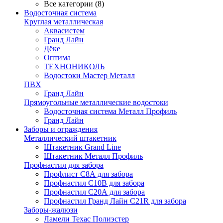
Все категории (8)
Водосточная система
Круглая металлическая
Аквасистем
Гранд Лайн
Дёке
Оптима
ТЕХНОНИКОЛЬ
Водостоки Мастер Металл
ПВХ
Гранд Лайн
Прямоугольные металлические водостоки
Водосточная система Металл Профиль
Гранд Лайн
Заборы и ограждения
Металлический штакетник
Штакетник Grand Line
Штакетник Металл Профиль
Профнастил для забора
Профлист С8А для забора
Профнастил С10В для забора
Профнастил С20А для забора
Профнастил Гранд Лайн С21R для забора
Заборы-жалюзи
Ламели Техас Полиэстер