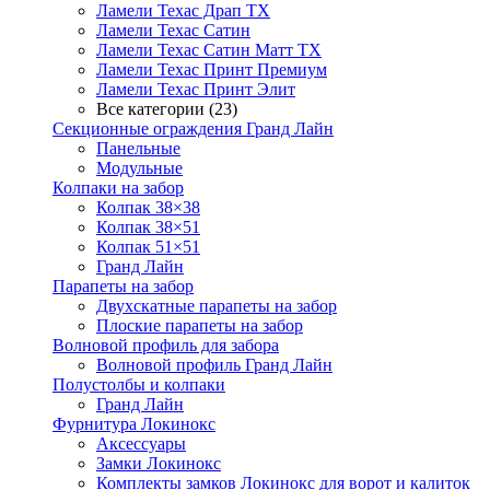
Ламели Техас Драп ТХ
Ламели Техас Сатин
Ламели Техас Сатин Матт ТХ
Ламели Техас Принт Премиум
Ламели Техас Принт Элит
Все категории (23)
Секционные ограждения Гранд Лайн
Панельные
Модульные
Колпаки на забор
Колпак 38×38
Колпак 38×51
Колпак 51×51
Гранд Лайн
Парапеты на забор
Двухскатные парапеты на забор
Плоские парапеты на забор
Волновой профиль для забора
Волновой профиль Гранд Лайн
Полустолбы и колпаки
Гранд Лайн
Фурнитура Локинокс
Аксессуары
Замки Локинокс
Комплекты замков Локинокс для ворот и калиток