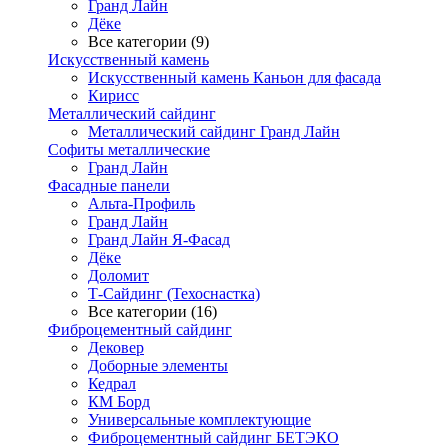
Гранд Лайн
Дёке
Все категории (9)
Искусственный камень
Искусственный камень Каньон для фасада
Кирисс
Металлический сайдинг
Металлический сайдинг Гранд Лайн
Софиты металлические
Гранд Лайн
Фасадные панели
Альта-Профиль
Гранд Лайн
Гранд Лайн Я-Фасад
Дёке
Доломит
Т-Сайдинг (Техоснастка)
Все категории (16)
Фиброцементный сайдинг
Дековер
Доборные элементы
Кедрал
КМ Борд
Универсальные комплектующие
Фиброцементный сайдинг БЕТЭКО